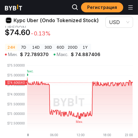
Регистрация
Цены криптовалют
Курс Uber (Ondo Tokenized Stock) UBERON
Курс Uber (Ondo Tokenized Stock)
USD
UBERON
$74.60
-0.13%
24H
7D
14D
30D
60D
200D
1Y
Мин.
$
72.789370
Макс.
$
74.887406