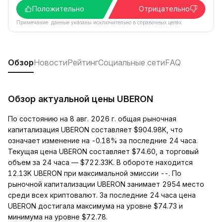
Положительно
Отрицательно
Примечание: данные указаны исключительно в справочных целях.
Обзор
Новости
Рейтинг
Социальные сети
FAQ
Обзор актуальной цены UBERON
По состоянию на 8 авг. 2026 г. общая рыночная
капитализация UBERON составляет $904.98K, что
означает изменение на -0.18% за последние 24 часа.
Текущая цена UBERON составляет $74.60, а торговый
объем за 24 часа — $722.33K. В обороте находится
12.13K UBERON при максимальной эмиссии --. По
рыночной капитализации UBERON занимает 2954 место
среди всех криптовалют. За последние 24 часа цена
UBERON достигала максимума на уровне $74.73 и
минимума на уровне $72.78.