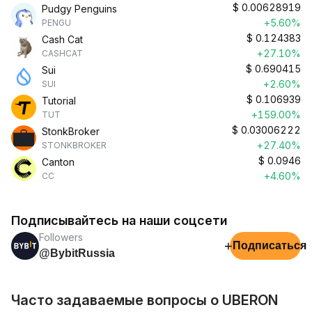
$
0.00628919
Pudgy Penguins
+5.60%
PENGU
$
0.124383
Cash Cat
+27.10%
CASHCAT
$
0.690415
Sui
+2.60%
SUI
$
0.106939
Tutorial
+159.00%
TUT
$
0.03006222
StonkBroker
+27.40%
STONKBROKER
$
0.0946
Canton
+4.60%
CC
Подписывайтесь на наши соцсети
Followers
+
Подписаться
@BybitRussia
Часто задаваемые вопросы о UBERON