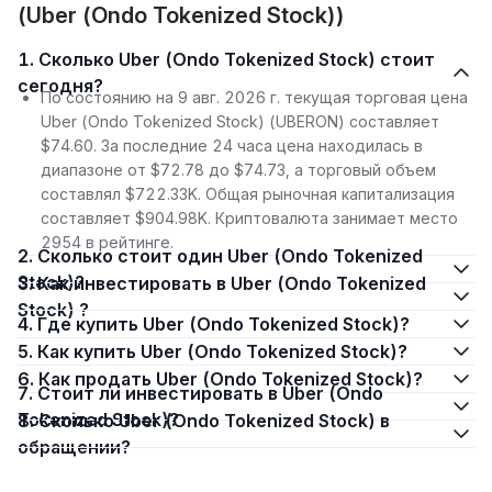
(Uber (Ondo Tokenized Stock))
1. Сколько Uber (Ondo Tokenized Stock) стоит
сегодня?
По состоянию на 9 авг. 2026 г. текущая торговая цена
Uber (Ondo Tokenized Stock) (UBERON) составляет
$74.60. За последние 24 часа цена находилась в
диапазоне от $72.78 до $74.73, а торговый объем
составлял $722.33K. Общая рыночная капитализация
составляет $904.98K. Криптовалюта занимает место
2954 в рейтинге.
2. Сколько стоит один Uber (Ondo Tokenized
Stock)?
3. Как инвестировать в Uber (Ondo Tokenized
Stock) ?
4. Где купить Uber (Ondo Tokenized Stock)?
5. Как купить Uber (Ondo Tokenized Stock)?
6. Как продать Uber (Ondo Tokenized Stock)?
7. Стоит ли инвестировать в Uber (Ondo
Tokenized Stock)?
8. Сколько Uber (Ondo Tokenized Stock) в
обращении?