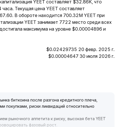
 капитализация YEET составляет $32.86K, что
 часа. Текущая цена YEET составляет
$67.60. В обороте находится 700.32M YEET при
итализации YEET занимает 7722 место среди всех
 достигала максимума на уровне $0.00004896 и
$0.02429735 20 февр. 2025 г.
$0.00004647 30 июля 2026 г.
ынка биткоина после разгона кредитного плеча,
ми покупками, риски ликвидаций относительно
ием рыночного аппетита к риску, высокая бета YEET
ровоцировать фазовый рост
.