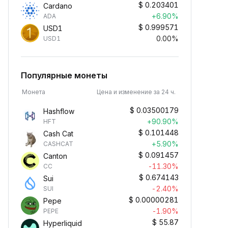
$
0.203401
Cardano
+6.90%
ADA
$
0.999571
USD1
0.00%
USD1
Популярные монеты
Монета
Цена и изменение за 24 ч.
$
0.03500179
Hashflow
+90.90%
HFT
$
0.101448
Cash Cat
+5.90%
CASHCAT
$
0.091457
Canton
-11.30%
CC
$
0.674143
Sui
-2.40%
SUI
$
0.00000281
Pepe
-1.90%
PEPE
$
55.87
Hyperliquid