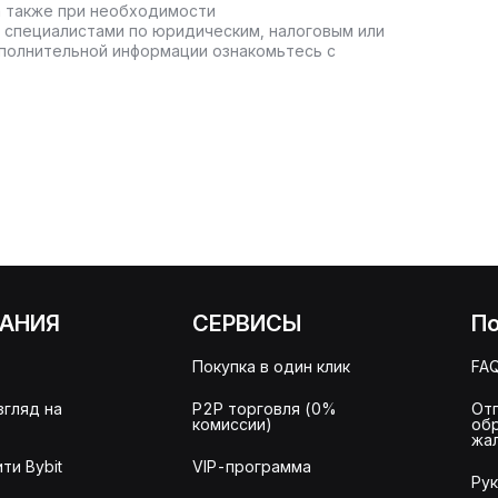
а также при необходимости
 специалистами по юридическим, налоговым или
полнительной информации ознакомьтесь с
АНИЯ
СЕРВИСЫ
П
Покупка в один клик
FA
згляд на
P2P торговля (0%
От
комиссии)
об
жа
ти Bybit
VIP-программа
Ру