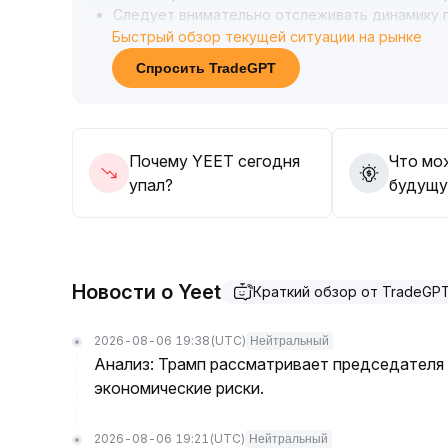
Следует внимательно отслеживать динамику п
Быстрый обзор текущей ситуации на рынке
если восстановление настроений продолжится
20% выше предыдущих максимумов
.
Спросить TradeGPT
Однако при развороте макроэкономики или на
рекомендуется динамично управлять позицией
Совет: совмещать среднесрочные и краткосро
возможностях поэтапной торговли и быть ост
Почему YEET сегодня
Что мо
способных негативно сказаться на безопаснос
упал?
будущу
Новости о Yeet
Краткий обзор от TradeGP
2026-08-06 19:38
(UTC)
Нейтральный
Анализ: Трамп рассматривает председателя
экономические риски.
2026-08-06 19:21
(UTC)
Нейтральный