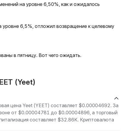
менений на уровне 6,50%, как и ожидалось
а уровне 6,5%, отложил возвращение к целевому
ваны в пятницу. Вот чего ожидать.
EET (Yeet)
говая цена Yeet (YEET) составляет $0.00004692. За
азоне от $0.00004781 до $0.00004896, а торговый
апитализация составляет $32.86K. Криптовалюта