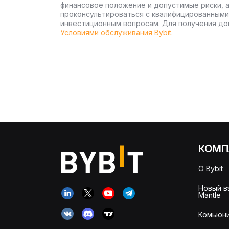
финансовое положение и допустимые риски, 
проконсультироваться с квалифицированными
инвестиционным вопросам. Для получения до
Условиями обслуживания Bybit
.
КОМП
О Bybit
Новый в
Mantle
Комьюни