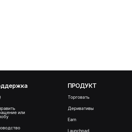
оддержка
ПРОДУКТ
Q
Торговать
править
Деривативы
ращение или
лобу
Earn
ководство
Launchpad