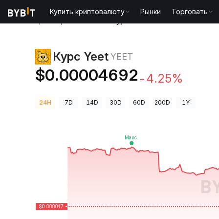
Купить криптовалюту
Рынки
Торговать
Цены криптовалют
Курс Yeet YEET
Курс Yeet
YEET
$0.00004692
-4.25%
24H
7D
14D
30D
60D
200D
1Y