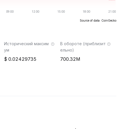
Source of data: CoinGecko
Исторический максим
В обороте (приблизит
ум
ельно)
0.02429735
700.32M