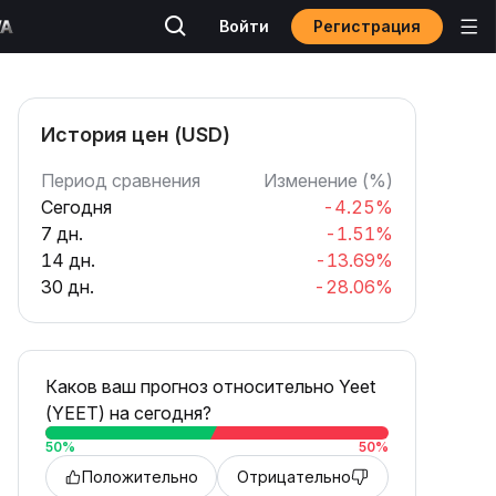
Регистрация
Войти
История цен (USD)
Период сравнения
Изменение (%)
Сегодня
-4.25%
7 дн.
-1.51%
14 дн.
-13.69%
30 дн.
-28.06%
Каков ваш прогноз относительно Yeet
(YEET) на сегодня?
50
%
50
%
Положительно
Отрицательно