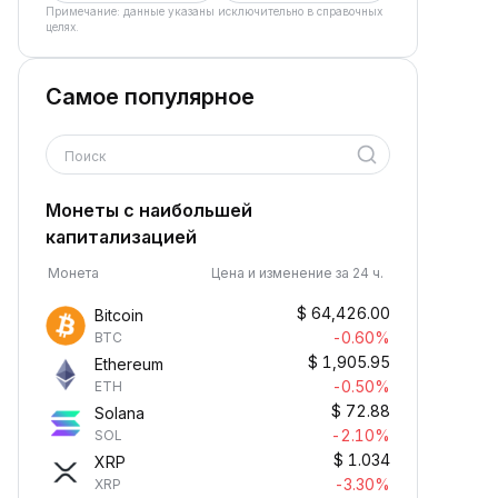
Примечание: данные указаны исключительно в справочных
целях.
Самое популярное
Поиск
Монеты с наибольшей
капитализацией
Монета
Цена и изменение за 24 ч.
$
64,426.00
Bitcoin
-0.60%
BTC
$
1,905.95
Ethereum
-0.50%
ETH
$
72.88
Solana
-2.10%
SOL
$
1.034
XRP
-3.30%
XRP