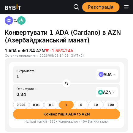
Реєстрація
Головна
ADA to AZN
Конвертувати 1 ADA (Cardano) в AZN
(Азербайджанський манат)
1 ADA ≈ ₼0.34 AZN
▼
-1.55%
24h
Останнє оновлення
：
2026/08/09 14:09
(
GMT+0
)
Витрачаєте
ADA
Отримуєте ~
AZN
0.001
0.01
0.1
1
5
10
100
Конвертація ADA to AZN
Нульові комісії · 350+ криптовалют · 40+ фіатних валют