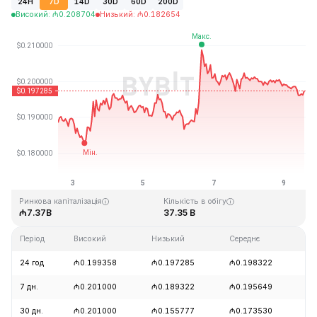
24H
7D
14D
30D
60D
200D
Високий
:
₼
0.208704
Низький
:
₼
0.182654
Останнє оновлення: 2026-08-09, 14:09 GMT+0
Історичний максимум
Історичний мінімум
₼3.09
₼0.019253
Ринкова капіталізація
Кількість в обігу
₼7.37B
37.35 B
Період
Високий
Низький
Середнє
Зм
24 год
₼0.199358
₼0.197285
₼0.198322
-1
7 дн.
₼0.201000
₼0.189322
₼0.195649
+4
30 дн.
₼0.201000
₼0.155777
₼0.173530
+1