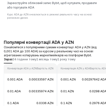
Зареєструйте обліковий запис Bybit, щоб купувати, продавати
або торгувати ADA
Курс ADA до AZN оновлюється в режимі реального часу на основі
ринкових даних.
Популярні конвертації ADA у AZN
Ознайомтеся з популярними сумами конвертації ADA у AZN (від
0,001 ADA до 100 ADA) за курсом у реальному часі на основі
агрегованих котирувань маркетмейкерів на платформі Bybit.
Зараз
24 години тому
1 місяць тому
1 року тому
Конвертація ADA у AZN
Вартість AZN
Конвертація AZN у ADA
Вартість AD
0.001 ADA
0.00033597 AZN
0.001 AZN
0.00297642 AD
0.01 ADA
0.00335974 AZN
0.01 AZN
0.0298 AD
0.1 ADA
0.0336 AZN
0.1 AZN
0.2976 AD