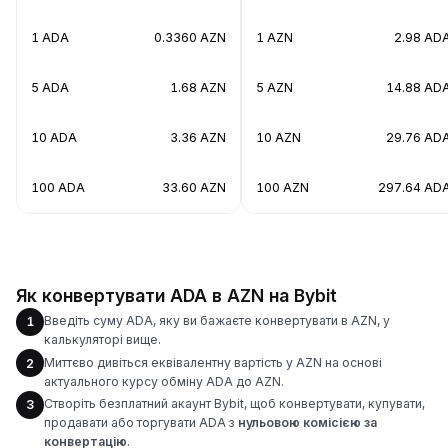
1 ADA
0.3360 AZN
1 AZN
2.98 AD
5 ADA
1.68 AZN
5 AZN
14.88 AD
10 ADA
3.36 AZN
10 AZN
29.76 AD
100 ADA
33.60 AZN
100 AZN
297.64 AD
Як конвертувати ADA в AZN на Bybit
Введіть суму ADA, яку ви бажаєте конвертувати в AZN, у
1
калькуляторі вище.
Миттєво дивіться еквівалентну вартість у AZN на основі
2
актуального курсу обміну ADA до AZN.
Створіть безплатний акаунт Bybit, щоб конвертувати, купувати,
3
продавати або торгувати ADA з
нульовою комісією за
конвертацію
.