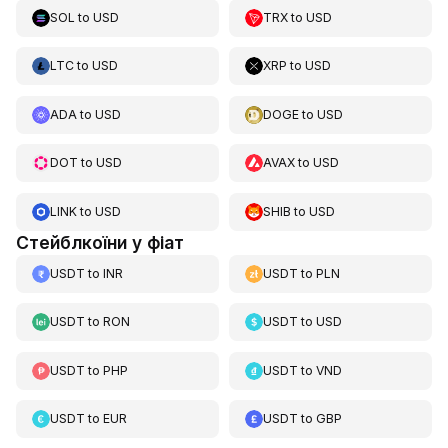
SOL
to
USD
TRX
to
USD
LTC
to
USD
XRP
to
USD
ADA
to
USD
DOGE
to
USD
DOT
to
USD
AVAX
to
USD
LINK
to
USD
SHIB
to
USD
Стейблкоїни у фіат
USDT
to
INR
USDT
to
PLN
USDT
to
RON
USDT
to
USD
USDT
to
PHP
USDT
to
VND
USDT
to
EUR
USDT
to
GBP