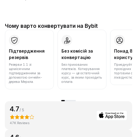
Чому варто конвертувати на Bybit
Підтвердження
Без комісій за
Понад 86
резервів
конвертацію
користува
Резерви 1:1 зі
Без прихованих
Приєднуйтеся 
щомісячним
платежів. Котирування
провідних бір
підтвердженням за
курсу — це остаточний
торговим обс
допомогою ончейн-
курс, за яким проходить
ліквідністю.
дерева Меркла.
оплата.
4.7
/ 5
47K Reviews