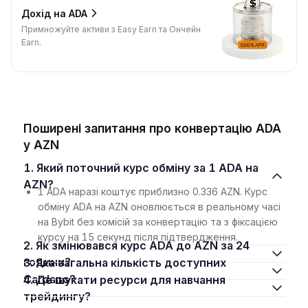
Дохід на ADA
Примножуйте активи з Easy Earn та Ончейн
Earn.
Поширені запитання про конвертацію ADA
у AZN
1. Який поточний курс обміну за 1 ADA на
AZN?
1 ADA наразі коштує приблизно 0.336 AZN. Курс
обміну ADA на AZN оновлюється в реальному часі
на Bybit без комісій за конвертацію та з фіксацією
курсу на 15 секунд після підтвердження.
2. Як змінювався курс ADA до AZN за 24
години?
3. Яка загальна кількість доступних
Cardano?
4. Де шукати ресурси для навчання
трейдингу?