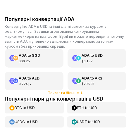
Популярні конвертації ADA
Конвертуйте ADA в USD та інші фіатні валюти за курсом у
реальному часі. Завдяки агрегованим котируванням
маркетмейкерів на платформі Bybit ви можете перевіряти поточну
вартість ADA й упевнено здійснювати конвертацію за точним
курсом і без прихованих спредів.
ADA
to
SGD
ADA
to
USD
S$0.25
$0.197
ADA
to
AED
ADA
to
ARS
د.إ0.724
$295.01
Показати більше
↓
Популярні пари для конвертації в USD
BTC
to
USD
ETH
to
USD
USDC
to
USD
USDT
to
USD