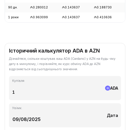
90 дн.
₼0.280012
₼0.143637
₼0.188730
+1
1 роки
₼0.963099
₼0.143637
₼0.410636
-7
Історичний калькулятор ADA в AZN
Дізнайтеся, скільки коштував ваш ADA (Cardano) у AZN на будь-яку
дату в минулому, і порівняйте, як курс обміну ADA до AZN
відрізняється від сьогоднішнього значення.
Купівля
ADA
Увімк.
Дата