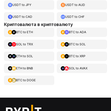
USDT
to
JPY
USDT
to
AUD
USDT
to
CAD
USDT
to
CHF
Криптовалюта в криптовалюту
BTC
to
ETH
BTC
to
ADA
SOL
to
TRX
BTC
to
SOL
ETH
to
SOL
BTC
to
XRP
ETH
to
BNB
SOL
to
AVAX
BTC
to
DOGE