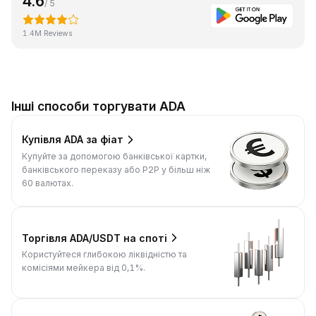
4.6
/ 5
1.4M Reviews
Інші способи торгувати ADA
Купівля ADA за фіат
Купуйте за допомогою банківської картки,
банківського переказу або P2P у більш ніж
60 валютах.
Торгівля ADA/USDT на споті
Користуйтеся глибокою ліквідністю та
комісіями мейкера від 0,1%.