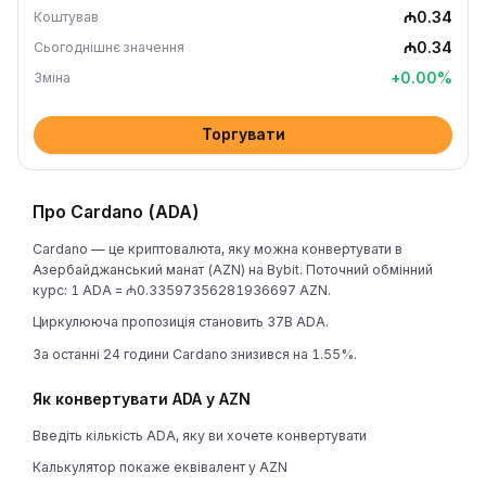
₼0.34
Коштував
₼0.34
Сьогоднішнє значення
+
0.00
%
Зміна
Торгувати
Про Cardano (ADA)
Cardano — це криптовалюта, яку можна конвертувати в
Азербайджанський манат (AZN) на Bybit. Поточний обмінний
курс: 1 ADA = ₼0.33597356281936697 AZN.
Циркулююча пропозиція становить 37B ADA.
За останні 24 години Cardano знизився на 1.55%.
Як конвертувати ADA у AZN
Введіть кількість ADA, яку ви хочете конвертувати
Калькулятор покаже еквівалент у AZN