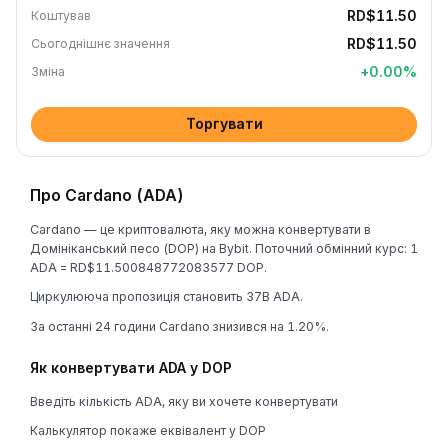
RD$11.50
Коштував
RD$11.50
Сьогоднішнє значення
+
0.00
%
Зміна
Торгувати
Про Cardano (ADA)
Cardano — це криптовалюта, яку можна конвертувати в
Домініканський песо (DOP) на Bybit. Поточний обмінний курс: 1
ADA = RD$11.500848772083577 DOP.
Циркулююча пропозиція становить 37B ADA.
За останні 24 години Cardano знизився на 1.20%.
Як конвертувати ADA у DOP
Введіть кількість ADA, яку ви хочете конвертувати
Калькулятор покаже еквівалент у DOP