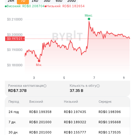
24H
7D
14D
30D
60D
200D
Високий
:
RD$
0.208704
Низький
:
RD$
0.182654
Останнє оновлення: 2026-08-09, 08:52 GMT+0
Історичний максимум
Історичний мінімум
RD$3.09
RD$0.019253
Ринкова капіталізація
Кількість в обігу
RD$7.37B
37.35 B
Період
Високий
Низький
Середнє
24 год
RD$0.199358
RD$0.197435
RD$0.198396
7 дн.
RD$0.201000
RD$0.189322
RD$0.195668
30 дн.
RD$0.201000
RD$0.155777
RD$0.173535