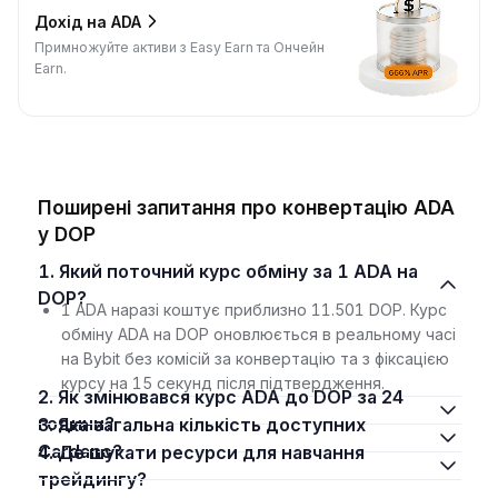
Дохід на ADA
Примножуйте активи з Easy Earn та Ончейн
Earn.
Поширені запитання про конвертацію ADA
у DOP
1. Який поточний курс обміну за 1 ADA на
DOP?
1 ADA наразі коштує приблизно 11.501 DOP. Курс
обміну ADA на DOP оновлюється в реальному часі
на Bybit без комісій за конвертацію та з фіксацією
курсу на 15 секунд після підтвердження.
2. Як змінювався курс ADA до DOP за 24
години?
3. Яка загальна кількість доступних
Cardano?
4. Де шукати ресурси для навчання
трейдингу?