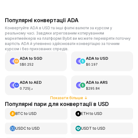
Популярні конвертації ADA
Конвертуйте ADA в USD та інші фіатні валюти за курсом у
реальному часі. Завдяки агрегованим котируванням
маркетмейкерів на платформі Bybit ви можете перевіряти поточну
вартість ADA й упевнено здійснювати конвертацію за точним
курсом і без прихованих спредів.
ADA
to
SGD
ADA
to
USD
S$0.252
$0.197
ADA
to
AED
ADA
to
ARS
د.إ0.725
$295.84
Показати більше
↓
Популярні пари для конвертації в USD
BTC
to
USD
ETH
to
USD
USDC
to
USD
USDT
to
USD