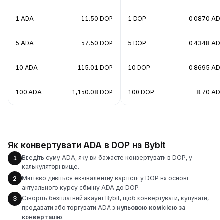
1 ADA
11.50 DOP
1 DOP
0.0870 A
5 ADA
57.50 DOP
5 DOP
0.4348 A
10 ADA
115.01 DOP
10 DOP
0.8695 A
100 ADA
1,150.08 DOP
100 DOP
8.70 A
Як конвертувати ADA в DOP на Bybit
Введіть суму ADA, яку ви бажаєте конвертувати в DOP, у
1
калькуляторі вище.
Миттєво дивіться еквівалентну вартість у DOP на основі
2
актуального курсу обміну ADA до DOP.
Створіть безплатний акаунт Bybit, щоб конвертувати, купувати,
3
продавати або торгувати ADA з
нульовою комісією за
конвертацію
.