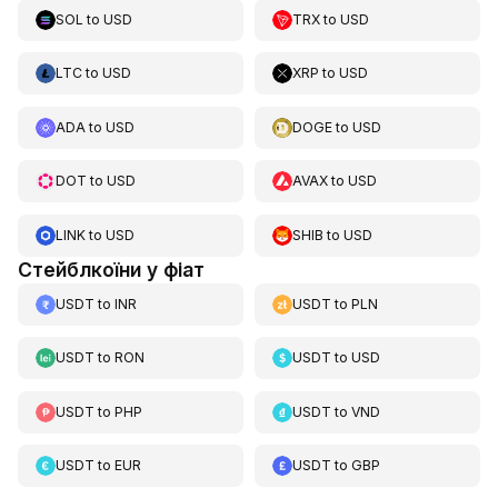
SOL
to
USD
TRX
to
USD
LTC
to
USD
XRP
to
USD
ADA
to
USD
DOGE
to
USD
DOT
to
USD
AVAX
to
USD
LINK
to
USD
SHIB
to
USD
Стейблкоїни у фіат
USDT
to
INR
USDT
to
PLN
USDT
to
RON
USDT
to
USD
USDT
to
PHP
USDT
to
VND
USDT
to
EUR
USDT
to
GBP