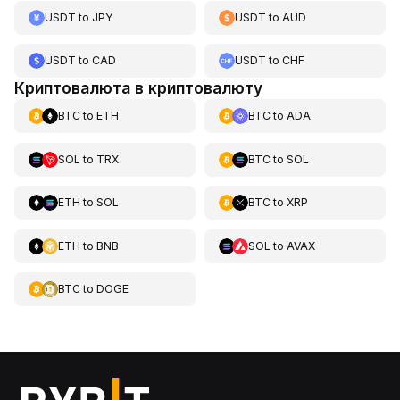
USDT
to
JPY
USDT
to
AUD
USDT
to
CAD
USDT
to
CHF
Криптовалюта в криптовалюту
BTC
to
ETH
BTC
to
ADA
SOL
to
TRX
BTC
to
SOL
ETH
to
SOL
BTC
to
XRP
ETH
to
BNB
SOL
to
AVAX
BTC
to
DOGE