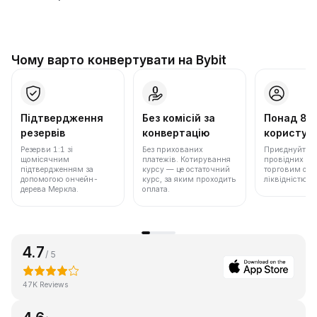
Чому варто конвертувати на Bybit
Підтвердження
Без комісій за
Понад 86
резервів
конвертацію
користува
Резерви 1:1 зі
Без прихованих
Приєднуйтеся 
щомісячним
платежів. Котирування
провідних бір
підтвердженням за
курсу — це остаточний
торговим обс
допомогою ончейн-
курс, за яким проходить
ліквідністю.
дерева Меркла.
оплата.
4.7
/ 5
47K Reviews