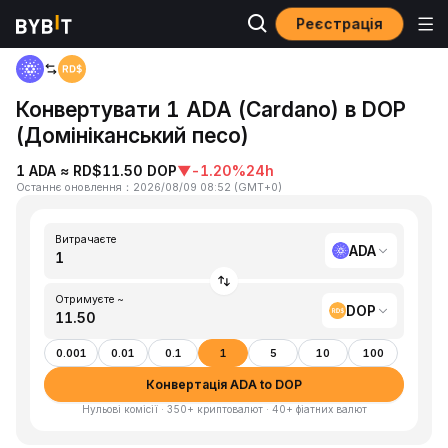
Реєстрація
Головна
ADA to DOP
Конвертувати 1 ADA (Cardano) в DOP
(Домініканський песо)
1 ADA ≈ RD$11.50 DOP
▼
-1.20%
24h
Останнє оновлення
：
2026/08/09 08:52
(
GMT+0
)
Витрачаєте
ADA
Отримуєте ~
DOP
0.001
0.01
0.1
1
5
10
100
Конвертація ADA to DOP
Нульові комісії · 350+ криптовалют · 40+ фіатних валют