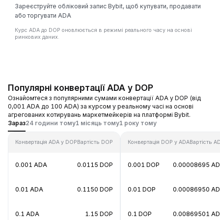
Зареєструйте обліковий запис Bybit, щоб купувати, продавати
або торгувати ADA
Курс ADA до DOP оновлюється в режимі реального часу на основі
ринкових даних.
Популярні конвертації ADA у DOP
Ознайомтеся з популярними сумами конвертації ADA у DOP (від
0,001 ADA до 100 ADA) за курсом у реальному часі на основі
агрегованих котирувань маркетмейкерів на платформі Bybit.
Зараз
24 години тому
1 місяць тому
1 року тому
Конвертація ADA у DOP
Вартість DOP
Конвертація DOP у ADA
Вартість A
0.001 ADA
0.0115 DOP
0.001 DOP
0.00008695 A
0.01 ADA
0.1150 DOP
0.01 DOP
0.00086950 A
0.1 ADA
1.15 DOP
0.1 DOP
0.00869501 A