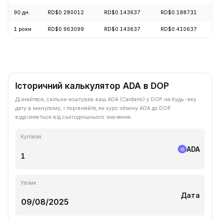
90 дн.
RD$0.280012
RD$0.143637
RD$0.188731
1 роки
RD$0.963099
RD$0.143637
RD$0.410637
Історичний калькулятор ADA в DOP
Дізнайтеся, скільки коштував ваш ADA (Cardano) у DOP на будь-яку
дату в минулому, і порівняйте, як курс обміну ADA до DOP
відрізняється від сьогоднішнього значення.
Купівля
ADA
Увімк.
Дата