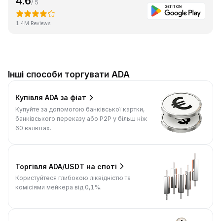
4.6
/ 5
1.4M Reviews
Інші способи торгувати ADA
Купівля ADA за фіат
Купуйте за допомогою банківської картки,
банківського переказу або P2P у більш ніж
60 валютах.
Торгівля ADA/USDT на споті
Користуйтеся глибокою ліквідністю та
комісіями мейкера від 0,1%.