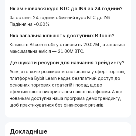
Як змінювався курс
BTC
до
INR
за 24 години?
За останні 24 години обмінний курс BTC до INR
Падіння на -0.60%.
Яка загальна кількість доступних
Bitcoin
?
Кількість Bitcoin в обігу становить 20.07M , а загальна
максимальна емісія — 21.00M BTC.
Де шукати ресурси для навчання трейдингу?
Усім, хто хоче розширити свої знання у сфері торгівлі,
платформа Bybit Learn надає безплатний доступ до
основних торгових стратегій і порад щодо
ефективнішого використання нашої платформи. А ще
новачкам доступна наша програма демотрейдингу,
щоб практикуватися без фінансових ризиків.
Докладніше