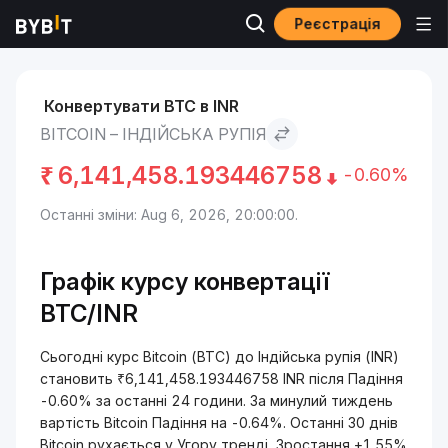
Реєстрація
Ринки
Ціна Bitcoin BTC
Bitcoin to Індійська рупія
Конвертувати BTC в INR
BITCOIN – ІНДІЙСЬКА РУПІЯ
₹
6,141,458.193446758
-0.60%
Останні зміни: Aug 6, 2026, 20:00:00.
Графік курсу конвертації
BTC/INR
Сьогодні курс Bitcoin (BTC) до Індійська рупія (INR)
становить ₹6,141,458.193446758 INR після Падіння
-0.60% за останні 24 години. За минулий тиждень
вартість Bitcoin Падіння на -0.64%. Останні 30 днів
Bitcoin рухається у Угору тренді, Зростання +1.55%