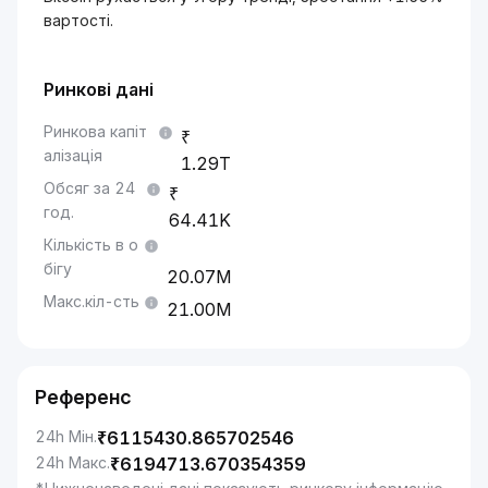
вартості.
Ринкові дані
Ринкова капіт
алізація
1.29T
Обсяг за 24
год.
64.41K
Кількість в о
бігу
20.07M
Макс.кіл-сть
21.00M
Референс
24h Мін.
₹
6115430.865702546
24h Макс.
₹
6194713.670354359