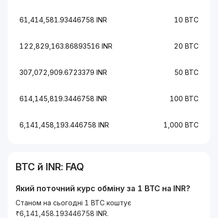
61,414,581.93446758 INR
10 BTC
122,829,163.86893516 INR
20 BTC
307,072,909.6723379 INR
50 BTC
614,145,819.3446758 INR
100 BTC
6,141,458,193.446758 INR
1,000 BTC
BTC
й
INR
: FAQ
Який поточний курс обміну за 1
BTC
на
INR
?
Станом на сьогодні 1 BTC коштує
₹6,141,458.193446758 INR.