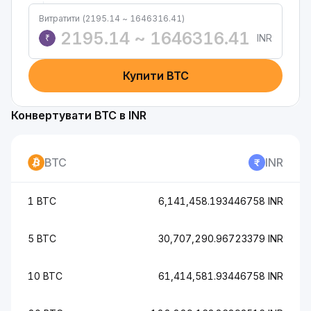
Витратити (2195.14 ~ 1646316.41)
INR
₹
Купити BTC
Конвертувати BTC в INR
BTC
INR
1 BTC
6,141,458.193446758 INR
5 BTC
30,707,290.96723379 INR
10 BTC
61,414,581.93446758 INR