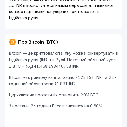
до INR й користуйтеся нашим сервісом для швидкої
конвертації низки популярних криптовалют в
Індійська рупія.
Про Bitcoin (BTC)
Bitcoin — це криптовалюта, яку можна конвертувати в
Індійська рупія (INR) на Bybit. Поточний обмінний курс:
1 BTC = ₹6,141,458.193446758 INR.
Bitcoin має ринкову капіталізацію ₹123.19T INR та 24-
годинний обсяг торгів ₹1.88T INR.
Циркулююча пропозиція становить 20M BTC.
За останні 24 години Bitcoin знизився на 0.60%.