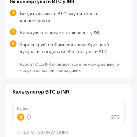
Як конвертувати BTC у INR
1
Введіть кількість BTC, яку ви хочете
конвертувати
2
Калькулятор покаже еквівалент у INR
3
Зареєструйте обліковий запис Bybit, щоб
купувати, продавати або торгувати BTC
Курс BTC до INR оновлюється в режимі реального
часу на основі ринкових даних.
Калькулятор BTC в INR
Купити
BTC
1 BTC ≈ 6378437.09 INR