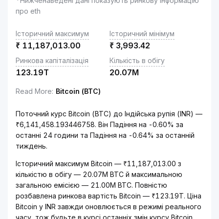
*Нижченаведені дані показують ринкову інформацію
про eth
Історичний максимум
Історичний мінімум
₹
11,187,013.00
₹
3,993.42
Ринкова капіталізація
Кількість в обігу
123.19T
20.07M
Read More
:
Bitcoin (BTC)
Поточний курс Bitcoin (BTC) до Індійська рупія (INR) —
₹6,141,458.193446758. Він Падіння на -0.60% за
останні 24 години та Падіння на -0.64% за останній
тиждень.
Історичний максимум Bitcoin — ₹11,187,013.00 з
кількістю в обігу — 20.07M BTC й максимальною
загальною емісією — 21.00M BTC. Повністю
розбавлена ринкова вартість Bitcoin — ₹123.19T. Ціна
Bitcoin у INR завжди оновлюється в режимі реального
часу, тож будьте в курсі останніх змін курсу Bitcoin