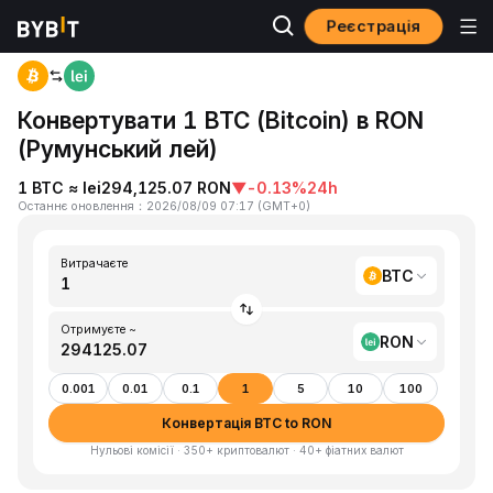
Реєстрація
Головна
BTC to RON
Конвертувати 1 BTC (Bitcoin) в RON
(Румунський лей)
1 BTC ≈ lei294,125.07 RON
▼
-0.13%
24h
Останнє оновлення
：
2026/08/09 07:17
(
GMT+0
)
Витрачаєте
BTC
Отримуєте ~
RON
0.001
0.01
0.1
1
5
10
100
Конвертація BTC to RON
Нульові комісії · 350+ криптовалют · 40+ фіатних валют