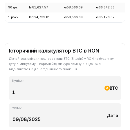
90 дн.
lei81,627.57
lei58,566.09
lei66,642.66
+
1 роки
lei124,739.81
lei58,566.09
lei85,176.37
-
Історичний калькулятор BTC в RON
Дізнайтеся, скільки коштував ваш BTC (Bitcoin) у RON на будь-яку
дату в минулому, і порівняйте, як курс обміну BTC до RON
відрізняється від сьогоднішнього значення.
Купівля
BTC
Увімк.
Дата