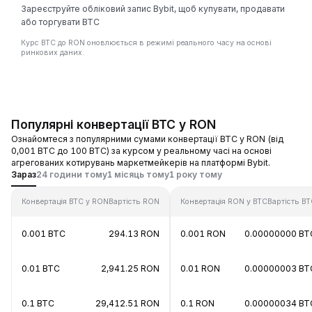
Зареєструйте обліковий запис Bybit, щоб купувати, продавати
або торгувати BTC
Курс BTC до RON оновлюється в режимі реального часу на основі
ринкових даних.
Популярні конвертації BTC у RON
Ознайомтеся з популярними сумами конвертації BTC у RON (від
0,001 BTC до 100 BTC) за курсом у реальному часі на основі
агрегованих котирувань маркетмейкерів на платформі Bybit.
Зараз
24 години тому
1 місяць тому
1 року тому
Конвертація BTC у RON
Вартість RON
Конвертація RON у BTC
Вартість B
0.001 BTC
294.13 RON
0.001 RON
0.00000000 BT
0.01 BTC
2,941.25 RON
0.01 RON
0.00000003 BT
0.1 BTC
29,412.51 RON
0.1 RON
0.00000034 BT