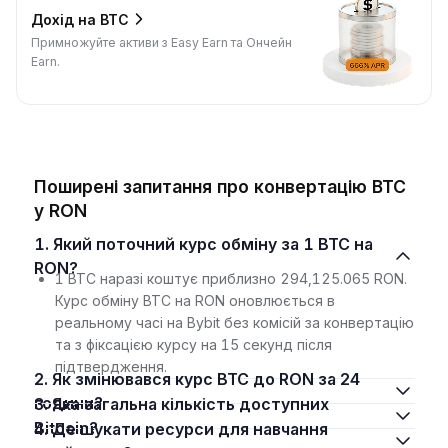
Дохід на BTC
Примножуйте активи з Easy Earn та Ончейн
Earn.
Поширені запитання про конвертацію BTC
у RON
1. Який поточний курс обміну за 1 BTC на
RON?
1 BTC наразі коштує приблизно 294,125.065 RON.
Курс обміну BTC на RON оновлюється в
реальному часі на Bybit без комісій за конвертацію
та з фіксацією курсу на 15 секунд після
підтвердження.
2. Як змінювався курс BTC до RON за 24
години?
3. Яка загальна кількість доступних
Bitcoin?
4. Де шукати ресурси для навчання