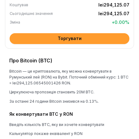
lei294,125.07
Коштував
lei294,125.07
Сьогоднішнє значення
+
0.00
%
Зміна
Торгувати
Про Bitcoin (BTC)
Bitcoin — це криптовалюта, яку можна конвертувати в
Румунський лей (RON) на Bybit. Поточний обмінний курс: 1 BTC
= lei294,125.06545001426 RON.
Циркулююча пропозиція становить 20M BTC.
За останні 24 години Bitcoin знизився на 0.13%.
Як конвертувати BTC у RON
Введіть кількість BTC, яку ви хочете конвертувати
Калькулятор покаже еквівалент у RON