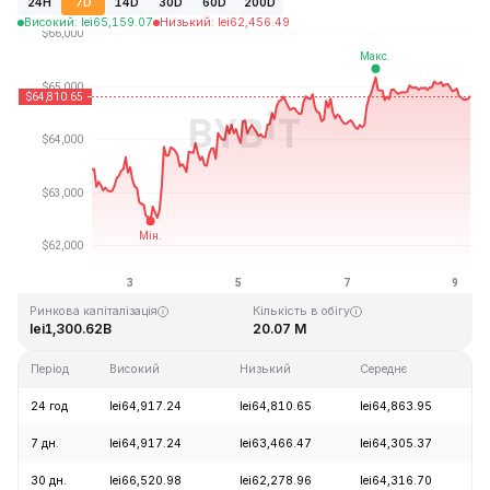
24H
7D
14D
30D
60D
200D
Високий
:
lei
65,159.07
Низький
:
lei
62,456.49
Останнє оновлення: 2026-08-09, 07:17 GMT+0
Історичний максимум
Історичний мінімум
lei126,080.00
lei67.81
Ринкова капіталізація
Кількість в обігу
lei1,300.62B
20.07 M
Період
Високий
Низький
Середнє
З
24 год
lei64,917.24
lei64,810.65
lei64,863.95
-
7 дн.
lei64,917.24
lei63,466.47
lei64,305.37
+
30 дн.
lei66,520.98
lei62,278.96
lei64,316.70
+