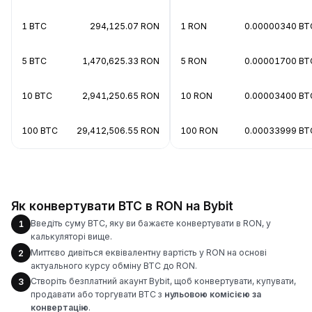
1 BTC
294,125.07 RON
1 RON
0.00000340 BT
5 BTC
1,470,625.33 RON
5 RON
0.00001700 BT
10 BTC
2,941,250.65 RON
10 RON
0.00003400 BT
100 BTC
29,412,506.55 RON
100 RON
0.00033999 BT
Як конвертувати BTC в RON на Bybit
Введіть суму BTC, яку ви бажаєте конвертувати в RON, у
1
калькуляторі вище.
Миттєво дивіться еквівалентну вартість у RON на основі
2
актуального курсу обміну BTC до RON.
Створіть безплатний акаунт Bybit, щоб конвертувати, купувати,
3
продавати або торгувати BTC з
нульовою комісією за
конвертацію
.