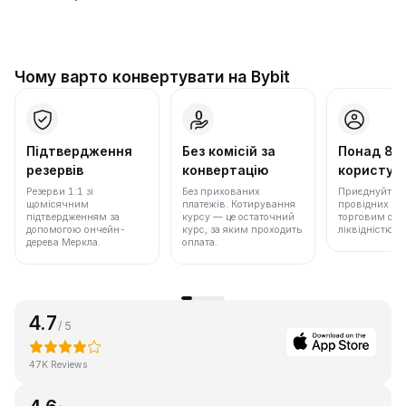
Чому варто конвертувати на Bybit
Підтвердження
Без комісій за
Понад 86
резервів
конвертацію
користува
Резерви 1:1 зі
Без прихованих
Приєднуйтеся 
щомісячним
платежів. Котирування
провідних бір
підтвердженням за
курсу — це остаточний
торговим обс
допомогою ончейн-
курс, за яким проходить
ліквідністю.
дерева Меркла.
оплата.
4.7
/ 5
47K Reviews