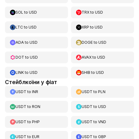
SOL
to
USD
TRX
to
USD
LTC
to
USD
XRP
to
USD
ADA
to
USD
DOGE
to
USD
DOT
to
USD
AVAX
to
USD
LINK
to
USD
SHIB
to
USD
Стейблкоїни у фіат
USDT
to
INR
USDT
to
PLN
USDT
to
RON
USDT
to
USD
USDT
to
PHP
USDT
to
VND
USDT
to
EUR
USDT
to
GBP