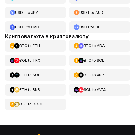
USDT
to
JPY
USDT
to
AUD
USDT
to
CAD
USDT
to
CHF
Криптовалюта в криптовалюту
BTC
to
ETH
BTC
to
ADA
SOL
to
TRX
BTC
to
SOL
ETH
to
SOL
BTC
to
XRP
ETH
to
BNB
SOL
to
AVAX
BTC
to
DOGE