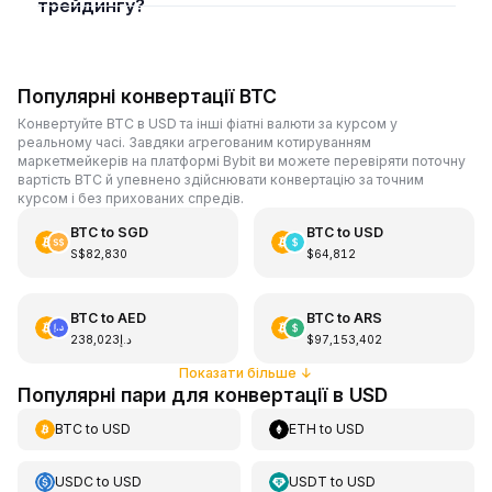
трейдингу?
Популярні конвертації BTC
Конвертуйте BTC в USD та інші фіатні валюти за курсом у
реальному часі. Завдяки агрегованим котируванням
маркетмейкерів на платформі Bybit ви можете перевіряти поточну
вартість BTC й упевнено здійснювати конвертацію за точним
курсом і без прихованих спредів.
BTC
to
SGD
BTC
to
USD
S$82,830
$64,812
BTC
to
AED
BTC
to
ARS
د.إ238,023
$97,153,402
Показати більше
↓
Популярні пари для конвертації в USD
BTC
to
USD
ETH
to
USD
USDC
to
USD
USDT
to
USD