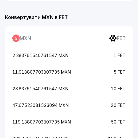
Конвертувати MXN в FET
MXN
FET
2.383761540761547 MXN
1 FET
11.918807703807735 MXN
5 FET
23.83761540761547 MXN
10 FET
47.67523081523094 MXN
20 FET
119.18807703807735 MXN
50 FET