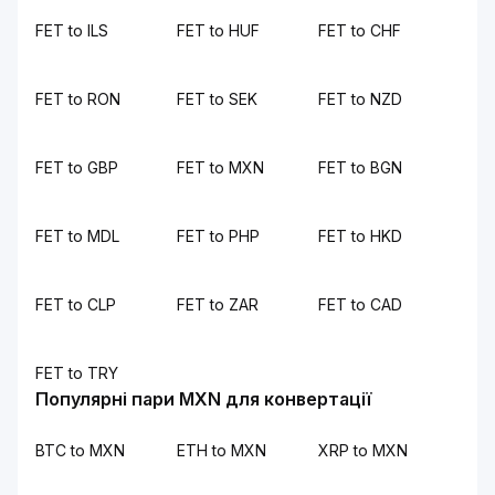
FET to ILS
FET to HUF
FET to CHF
FET to RON
FET to SEK
FET to NZD
FET to GBP
FET to MXN
FET to BGN
FET to MDL
FET to PHP
FET to HKD
FET to CLP
FET to ZAR
FET to CAD
FET to TRY
Популярні пари MXN для конвертації
BTC to MXN
ETH to MXN
XRP to MXN