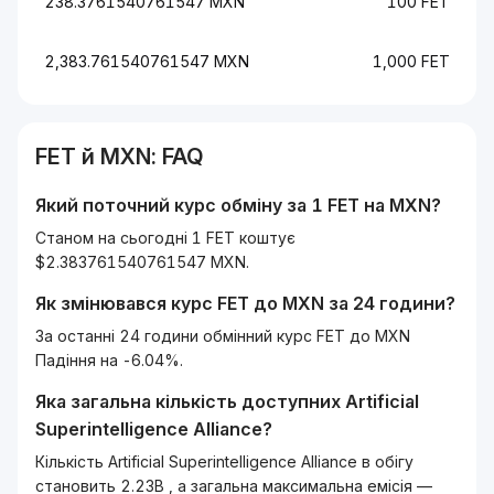
238.3761540761547 MXN
100 FET
2,383.761540761547 MXN
1,000 FET
FET
й
MXN
: FAQ
Який поточний курс обміну за 1
FET
на
MXN
?
Станом на сьогодні 1 FET коштує
$2.383761540761547 MXN.
Як змінювався курс
FET
до
MXN
за 24 години?
За останні 24 години обмінний курс FET до MXN
Падіння на -6.04%.
Яка загальна кількість доступних
Artificial
Superintelligence Alliance
?
Кількість Artificial Superintelligence Alliance в обігу
становить 2.23B , а загальна максимальна емісія —