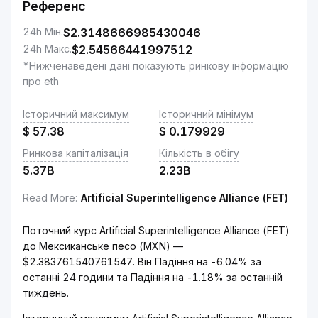
Референс
24h Мін.
$
2.3148666985430046
24h Макс.
$
2.54566441997512
*Нижченаведені дані показують ринкову інформацію
про eth
Історичний максимум
Історичний мінімум
$
57.38
$
0.179929
Ринкова капіталізація
Кількість в обігу
5.37B
2.23B
Read More
:
Artificial Superintelligence Alliance (FET)
Поточний курс Artificial Superintelligence Alliance (FET)
до Мексиканське песо (MXN) —
$2.383761540761547. Він Падіння на -6.04% за
останні 24 години та Падіння на -1.18% за останній
тиждень.