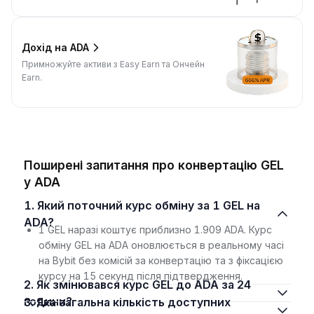
Дохід на ADA
Примножуйте активи з Easy Earn та Ончейн
Earn.
Поширені запитання про конвертацію GEL
у ADA
1. Який поточний курс обміну за 1 GEL на
ADA?
1 GEL наразі коштує приблизно 1.909 ADA. Курс
обміну GEL на ADA оновлюється в реальному часі
на Bybit без комісій за конвертацію та з фіксацією
курсу на 15 секунд після підтвердження.
2. Як змінювався курс GEL до ADA за 24
години?
3. Яка загальна кількість доступних