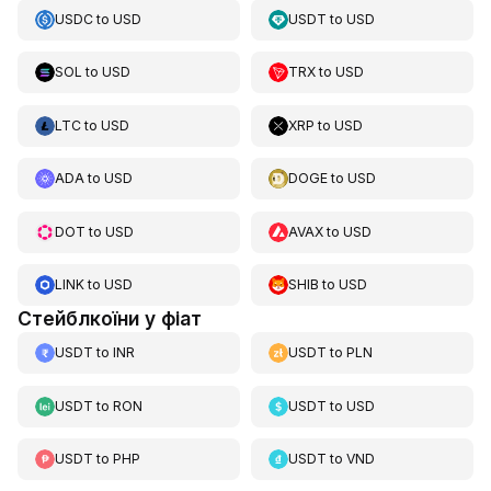
USDC
to
USD
USDT
to
USD
SOL
to
USD
TRX
to
USD
LTC
to
USD
XRP
to
USD
ADA
to
USD
DOGE
to
USD
DOT
to
USD
AVAX
to
USD
LINK
to
USD
SHIB
to
USD
Стейблкоїни у фіат
USDT
to
INR
USDT
to
PLN
USDT
to
RON
USDT
to
USD
USDT
to
PHP
USDT
to
VND