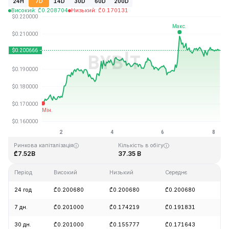
24H
7D
14D
30D
60D
200D
Високий
:
₾
0.208704
Низький
:
₾
0.170131
Останнє оновлення: 2026-08-08, 06:04 GMT+0
Історичний максимум
Історичний мінімум
₾3.09
₾0.019253
Ринкова капіталізація
Кількість в обігу
₾7.52B
37.35 B
Період
Високий
Низький
Середнє
Зм
24 год
₾0.200680
₾0.200680
₾0.200680
+0
7 дн.
₾0.201000
₾0.174219
₾0.191831
+1
30 дн.
₾0.201000
₾0.155777
₾0.171643
+1