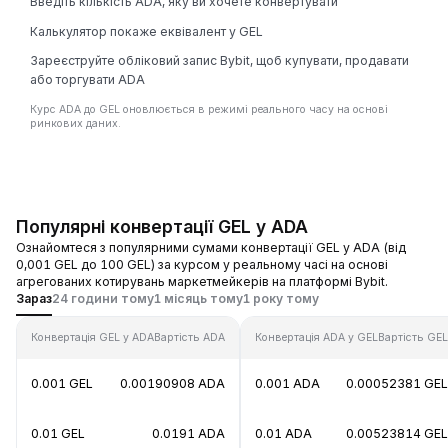
Введіть кількість ADA, яку ви хочете конвертувати
Калькулятор покаже еквівалент у GEL
Зареєструйте обліковий запис Bybit, щоб купувати, продавати
або торгувати ADA
Курс ADA до GEL оновлюється в режимі реального часу на основі
ринкових даних.
Популярні конвертації GEL у ADA
Ознайомтеся з популярними сумами конвертації GEL у ADA (від
0,001 GEL до 100 GEL) за курсом у реальному часі на основі
агрегованих котирувань маркетмейкерів на платформі Bybit.
Зараз
24 години тому
1 місяць тому
1 року тому
Конвертація GEL у ADA
Вартість ADA
Конвертація ADA у GEL
Вартість GEL
0.001 GEL
0.00190908 ADA
0.001 ADA
0.00052381 GEL
0.01 GEL
0.0191 ADA
0.01 ADA
0.00523814 GEL