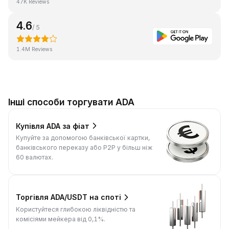
47K Reviews
4.6
/ 5
1.4M Reviews
Інші способи торгувати ADA
Купівля ADA за фіат
Купуйте за допомогою банківської картки,
банківського переказу або P2P у більш ніж
60 валютах.
Торгівля ADA/USDT на споті
Користуйтеся глибокою ліквідністю та
комісіями мейкера від 0,1%.