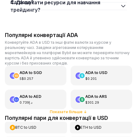
Cardano?
4. Де шукати ресурси для навчання
трейдингу?
Популярні конвертації ADA
Конвертуйте ADA в USD та інші фіатні валюти за курсом у
реальному часі. Завдяки агрегованим котируванням
маркетмейкерів на платформі Bybit ви можете перевіряти поточну
вартість ADA й упевнено здійснювати конвертацію за точним
курсом і без прихованих спредів.
ADA
to
SGD
ADA
to
USD
S$0.257
$0.201
ADA
to
AED
ADA
to
ARS
د.إ0.739
$301.29
Показати більше
↓
Популярні пари для конвертації в USD
BTC
to
USD
ETH
to
USD