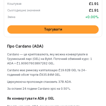
₾1.91
Коштував
₾1.91
Сьогоднішнє значення
+
0.00
%
Зміна
Торгувати
Про Cardano (ADA)
Cardano — це криптовалюта, яку можна конвертувати в
Грузинський ларі (GEL) на Bybit. Поточний обмінний курс: 1
ADA = ₾1.90907603897262 GEL.
Cardano має ринкову капіталізацію ₾19.62B GEL та 24-
годинний обсяг торгів ₾935.84M GEL.
Циркулююча пропозиція становить 37B ADA.
За останні 24 години Cardano зріс на 0.50%.
Як конвертувати ADA у GEL