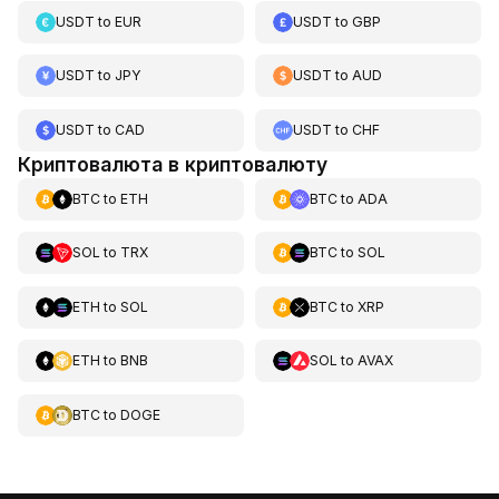
USDT
to
EUR
USDT
to
GBP
USDT
to
JPY
USDT
to
AUD
USDT
to
CAD
USDT
to
CHF
Криптовалюта в криптовалюту
BTC
to
ETH
BTC
to
ADA
SOL
to
TRX
BTC
to
SOL
ETH
to
SOL
BTC
to
XRP
ETH
to
BNB
SOL
to
AVAX
BTC
to
DOGE