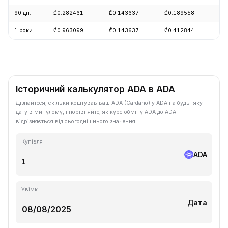
90 дн.
₾0.282461
₾0.143637
₾0.189558
+1
1 роки
₾0.963099
₾0.143637
₾0.412844
-7
Історичний калькулятор ADA в ADA
Дізнайтеся, скільки коштував ваш ADA (Cardano) у ADA на будь-яку
дату в минулому, і порівняйте, як курс обміну ADA до ADA
відрізняється від сьогоднішнього значення.
Купівля
ADA
Увімк.
Дата