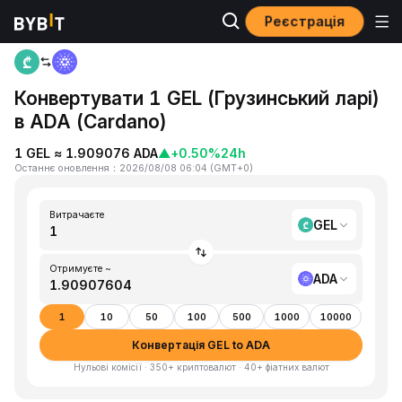
Реєстрація
Головна
GEL to ADA
Конвертувати 1 GEL (Грузинський ларі)
в ADA (Cardano)
1 GEL ≈ 1.909076 ADA
▲
+0.50%
24h
Останнє оновлення
：
2026/08/08 06:04
(
GMT+0
)
Витрачаєте
GEL
Отримуєте ~
ADA
1
10
50
100
500
1000
10000
Конвертація GEL to ADA
Нульові комісії · 350+ криптовалют · 40+ фіатних валют