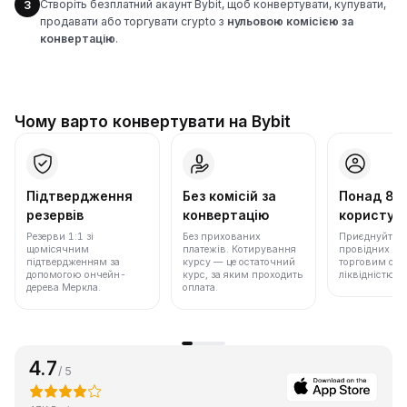
Створіть безплатний акаунт Bybit, щоб конвертувати, купувати,
3
продавати або торгувати crypto з
нульовою комісією за
конвертацію
.
Чому варто конвертувати на Bybit
Підтвердження
Без комісій за
Понад 86
резервів
конвертацію
користува
Резерви 1:1 зі
Без прихованих
Приєднуйтеся 
щомісячним
платежів. Котирування
провідних бір
підтвердженням за
курсу — це остаточний
торговим обс
допомогою ончейн-
курс, за яким проходить
ліквідністю.
дерева Меркла.
оплата.
4.7
/ 5