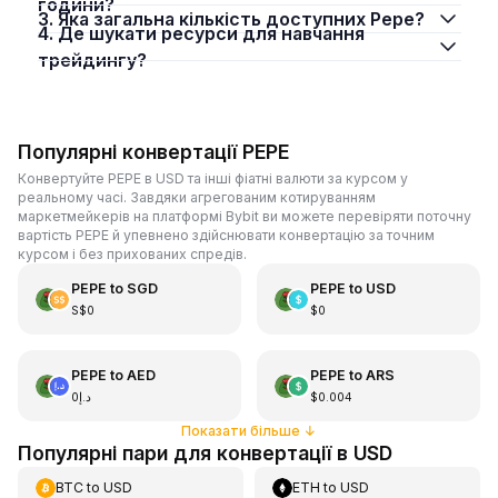
години?
3. Яка загальна кількість доступних Pepe?
4. Де шукати ресурси для навчання
трейдингу?
Популярні конвертації PEPE
Конвертуйте PEPE в USD та інші фіатні валюти за курсом у
реальному часі. Завдяки агрегованим котируванням
маркетмейкерів на платформі Bybit ви можете перевіряти поточну
вартість PEPE й упевнено здійснювати конвертацію за точним
курсом і без прихованих спредів.
PEPE
to
SGD
PEPE
to
USD
S$0
$0
PEPE
to
AED
PEPE
to
ARS
د.إ0
$0.004
Показати більше
↓
Популярні пари для конвертації в USD
BTC
to
USD
ETH
to
USD