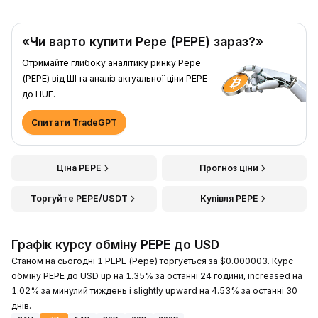
«Чи варто купити Pepe (PEPE) зараз?»
Отримайте глибоку аналітику ринку Pepe
(PEPE) від ШІ та аналіз актуальної ціни PEPE
до HUF.
Спитати TradeGPT
Ціна PEPE
Прогноз ціни
Торгуйте PEPE/USDT
Купівля PEPE
Графік курсу обміну PEPE до USD
Станом на сьогодні 1 PEPE (Pepe) торгується за $0.000003. Курс
обміну PEPE до USD up на 1.35% за останні 24 години, increased на
1.02% за минулий тиждень і slightly upward на 4.53% за останні 30
днів.