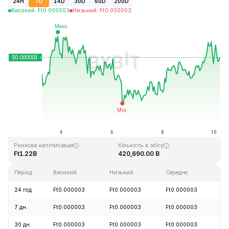
24H
7D
14D
30D
60D
200D
Високий
:
Ft
0.000003
Низький
:
Ft
0.000003
Останнє оновлення: 2026-08-10, 05:31 GMT+0
Історичний максимум
Історичний мінімум
Ft0.000028
Ft0.000000
Ринкова капіталізація
Кількість в обігу
Ft1.22B
420,690.00 B
Період
Високий
Низький
Середнє
Зм
24 год
Ft0.000003
Ft0.000003
Ft0.000003
+
7 дн.
Ft0.000003
Ft0.000003
Ft0.000003
+
30 дн.
Ft0.000003
Ft0.000003
Ft0.000003
+