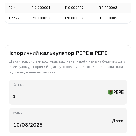
90 дн.
Ft0.000004
Ft0.000002
Ft0.000003
+
1 роки
Ft0.000012
Ft0.000002
Ft0.000005
-
Історичний калькулятор PEPE в PEPE
Дізнайтеся, скільки коштував ваш PEPE (Pepe) у PEPE на будь-яку дату
в минулому, і порівняйте, як курс обміну PEPE до PEPE відрізняється
від сьогоднішнього значення.
Купівля
PEPE
Увімк.
Дата