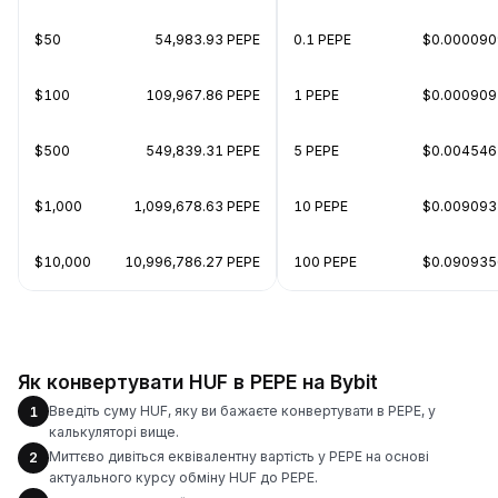
$50
54,983.93 PEPE
0.1 PEPE
$0.000090
$100
109,967.86 PEPE
1 PEPE
$0.000909
$500
549,839.31 PEPE
5 PEPE
$0.004546
$1,000
1,099,678.63 PEPE
10 PEPE
$0.009093
$10,000
10,996,786.27 PEPE
100 PEPE
$0.090935
Як конвертувати HUF в PEPE на Bybit
Введіть суму HUF, яку ви бажаєте конвертувати в PEPE, у
1
калькуляторі вище.
Миттєво дивіться еквівалентну вартість у PEPE на основі
2
актуального курсу обміну HUF до PEPE.