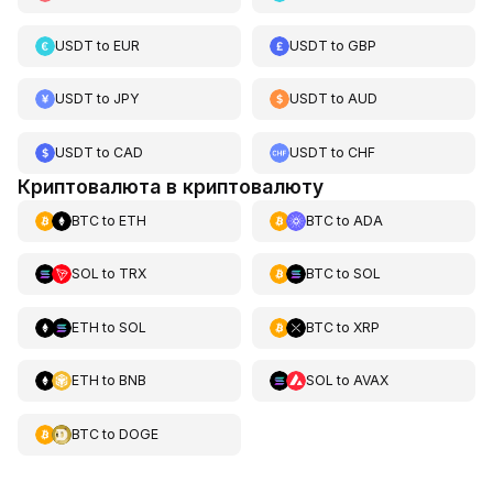
USDT
to
EUR
USDT
to
GBP
USDT
to
JPY
USDT
to
AUD
USDT
to
CAD
USDT
to
CHF
Криптовалюта в криптовалюту
BTC
to
ETH
BTC
to
ADA
SOL
to
TRX
BTC
to
SOL
ETH
to
SOL
BTC
to
XRP
ETH
to
BNB
SOL
to
AVAX
BTC
to
DOGE