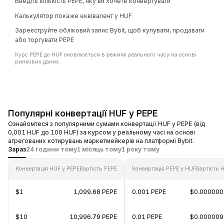
Введіть кількість PEPE, яку ви хочете конвертувати
Калькулятор покаже еквівалент у HUF
Зареєструйте обліковий запис Bybit, щоб купувати, продавати
або торгувати PEPE
Курс PEPE до HUF оновлюється в режимі реального часу на основі
ринкових даних.
Популярні конвертації HUF у PEPE
Ознайомтеся з популярними сумами конвертації HUF у PEPE (від
0,001 HUF до 100 HUF) за курсом у реальному часі на основі
агрегованих котирувань маркетмейкерів на платформі Bybit.
Зараз
24 години тому
1 місяць тому
1 року тому
Конвертація HUF у PEPE
Вартість PEPE
Конвертація PEPE у HUF
Вартість 
$1
1,099.68 PEPE
0.001 PEPE
$0.000000
$10
10,996.79 PEPE
0.01 PEPE
$0.000009