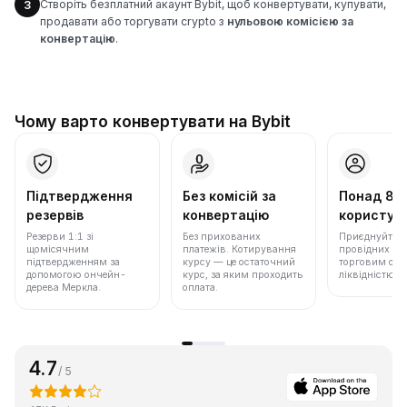
Створіть безплатний акаунт Bybit, щоб конвертувати, купувати,
3
продавати або торгувати crypto з
нульовою комісією за
конвертацію
.
Чому варто конвертувати на Bybit
Підтвердження
Без комісій за
Понад 86
резервів
конвертацію
користува
Резерви 1:1 зі
Без прихованих
Приєднуйтеся 
щомісячним
платежів. Котирування
провідних бір
підтвердженням за
курсу — це остаточний
торговим обс
допомогою ончейн-
курс, за яким проходить
ліквідністю.
дерева Меркла.
оплата.
4.7
/ 5