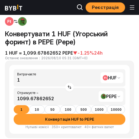
Реєстрація
Головна
HUF to PEPE
Конвертувати 1 HUF (Угорський
форинт) в PEPE (Pepe)
1 HUF ≈ 1,099.67862652 PEPE
▼
-1.25%
24h
Останнє оновлення
：
2026/08/10 05:31
(
GMT+0
)
Витрачаєте
HUF
Отримуєте ~
PEPE
1
10
50
100
500
1000
10000
Конвертація HUF to PEPE
Нульові комісії · 350+ криптовалют · 40+ фіатних валют