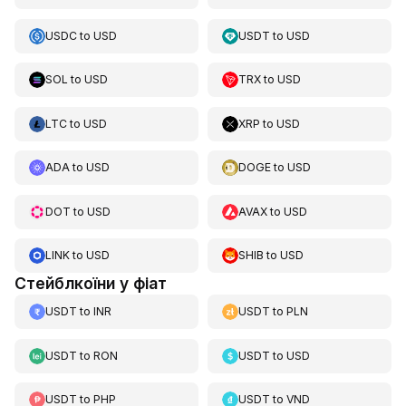
USDC
to
USD
USDT
to
USD
SOL
to
USD
TRX
to
USD
LTC
to
USD
XRP
to
USD
ADA
to
USD
DOGE
to
USD
DOT
to
USD
AVAX
to
USD
LINK
to
USD
SHIB
to
USD
Стейблкоїни у фіат
USDT
to
INR
USDT
to
PLN
USDT
to
RON
USDT
to
USD
USDT
to
PHP
USDT
to
VND