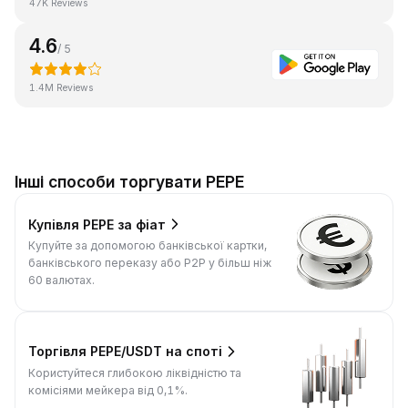
47K Reviews
4.6
/ 5
1.4M Reviews
Інші способи торгувати PEPE
Купівля PEPE за фіат
Купуйте за допомогою банківської картки,
банківського переказу або P2P у більш ніж
60 валютах.
Торгівля PEPE/USDT на споті
Користуйтеся глибокою ліквідністю та
комісіями мейкера від 0,1%.