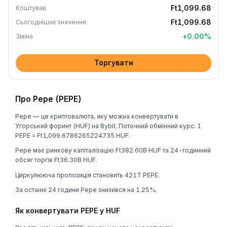
Ft1,099.68
Коштував
Ft1,099.68
Сьогоднішнє значення
+
0.00
%
Зміна
Торгувати
Про Pepe (PEPE)
Pepe — це криптовалюта, яку можна конвертувати в
Угорський форинт (HUF) на Bybit. Поточний обмінний курс: 1
PEPE = Ft1,099.6786265224735 HUF.
Pepe має ринкову капіталізацію Ft382.60B HUF та 24-годинний
обсяг торгів Ft36.30B HUF.
Циркулююча пропозиція становить 421T PEPE.
За останні 24 години Pepe знизився на 1.25%.
Як конвертувати PEPE у HUF