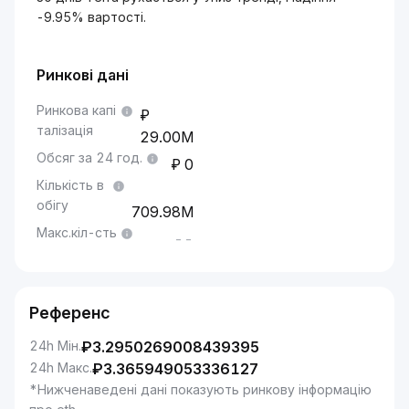
-9.95% вартості.
Ринкові дані
Ринкова капі
талізація
29.00M
Обсяг за 24 год.
0
Кількість в
обігу
709.98M
Макс.кіл-сть
--
Референс
24h Мін.
₽
3.2950269008439395
24h Макс.
₽
3.365949053336127
*Нижченаведені дані показують ринкову інформацію