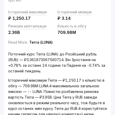
про eth
Історичний максимум
Історичний мінімум
₽
1,250.17
₽
3.14
Ринкова капіталізація
Кількість в обігу
2.36B
709.98M
Read More
:
Terra (LUNA)
Поточний курс Terra (LUNA) до Російський рубль
(RUB) — ₽3.361873067560714. Він Зростання на
+0.78% за останні 24 години та Падіння на -0.74% за
останній тиждень.
Історичний максимум Terra — ₽1,250.17 з кількістю в
обігу — 709.98M LUNA й максимальною загальною
емісією — -- LUNA. Повністю розбавлена ринкова
вартість Terra — ₽3.95B. Ціна Terra у RUB завжди
оновлюється в режимі реального часу, тож будьте в
курсі останніх змін курсу Terra до RUB й користуйтеся
нашим сервісом для швидкої конвертації низки