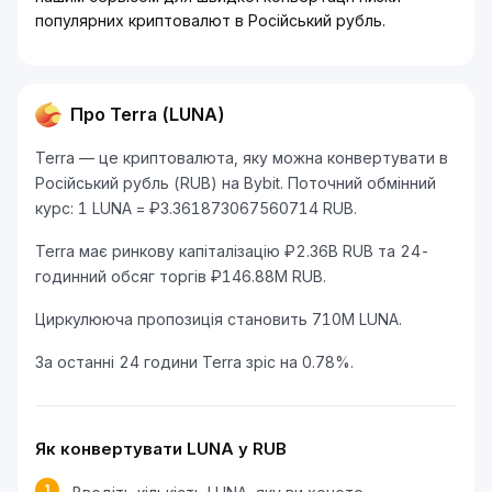
популярних криптовалют в Російський рубль.
Про Terra (LUNA)
Terra — це криптовалюта, яку можна конвертувати в
Російський рубль (RUB) на Bybit. Поточний обмінний
курс: 1 LUNA = ₽3.361873067560714 RUB.
Terra має ринкову капіталізацію ₽2.36B RUB та 24-
годинний обсяг торгів ₽146.88M RUB.
Циркулююча пропозиція становить 710M LUNA.
За останні 24 години Terra зріс на 0.78%.
Як конвертувати LUNA у RUB
1