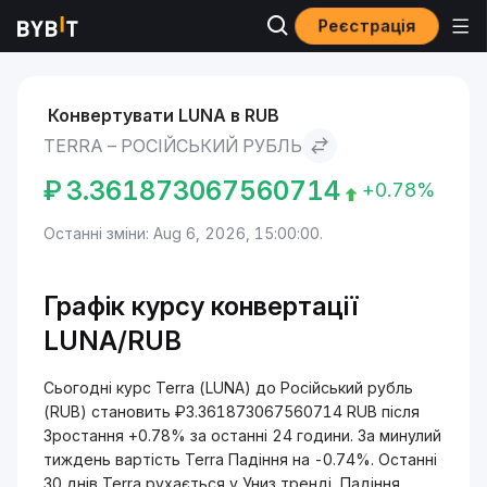
Реєстрація
Ринки
Ціна Terra LUNA
Terra to Російський рубль
Конвертувати LUNA в RUB
TERRA – РОСІЙСЬКИЙ РУБЛЬ
₽
3.361873067560714
+0.78%
Останні зміни: Aug 6, 2026, 15:00:00.
Графік курсу конвертації
LUNA/RUB
Сьогодні курс Terra (LUNA) до Російський рубль
(RUB) становить ₽3.361873067560714 RUB після
Зростання +0.78% за останні 24 години. За минулий
тиждень вартість Terra Падіння на -0.74%. Останні
30 днів Terra рухається у Униз тренді, Падіння