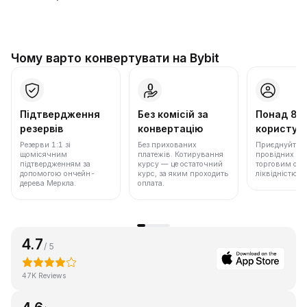
Чому варто конвертувати на Bybit
Підтвердження
Без комісій за
Понад 86
резервів
конвертацію
користува
Резерви 1:1 зі
Без прихованих
Приєднуйтеся 
щомісячним
платежів. Котирування
провідних бір
підтвердженням за
курсу — це остаточний
торговим обс
допомогою ончейн-
курс, за яким проходить
ліквідністю.
дерева Меркла.
оплата.
4.7
/ 5
47K Reviews