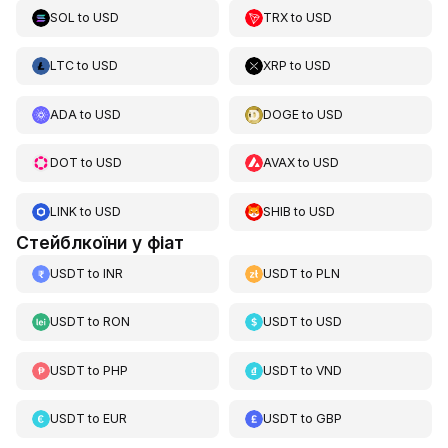
SOL
to
USD
TRX
to
USD
LTC
to
USD
XRP
to
USD
ADA
to
USD
DOGE
to
USD
DOT
to
USD
AVAX
to
USD
LINK
to
USD
SHIB
to
USD
Стейблкоїни у фіат
USDT
to
INR
USDT
to
PLN
USDT
to
RON
USDT
to
USD
USDT
to
PHP
USDT
to
VND
USDT
to
EUR
USDT
to
GBP