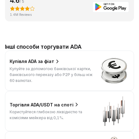
4.6
/ 5
1.4M Reviews
Інші способи торгувати ADA
Купівля ADA за фіат
Купуйте за допомогою банківської картки,
банківського переказу або P2P у більш ніж
60 валютах.
Торгівля ADA/USDT на споті
Користуйтеся глибокою ліквідністю та
комісіями мейкера від 0,1%.