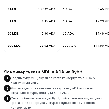
1 MDL
0.2902 ADA
1 ADA
3.45 M
5 MDL
1.45 ADA
5 ADA
17.23 M
10 MDL
2.90 ADA
10 ADA
34.46 M
100 MDL
29.02 ADA
100 ADA
344.65 M
Як конвертувати MDL в ADA на Bybit
Введіть суму MDL, яку ви бажаєте конвертувати в ADA, у
1
калькуляторі вище.
Миттєво дивіться еквівалентну вартість у ADA на основі
2
актуального курсу обміну MDL до ADA.
Створіть безплатний акаунт Bybit, щоб конвертувати, купувати,
3
продавати або торгувати crypto з
нульовою комісією за
конвертацію
.