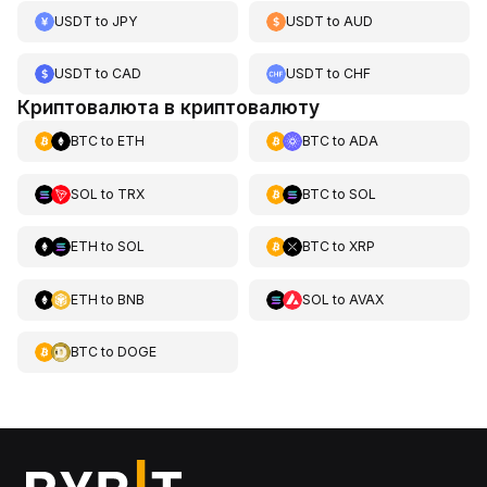
USDT
to
JPY
USDT
to
AUD
USDT
to
CAD
USDT
to
CHF
Криптовалюта в криптовалюту
BTC
to
ETH
BTC
to
ADA
SOL
to
TRX
BTC
to
SOL
ETH
to
SOL
BTC
to
XRP
ETH
to
BNB
SOL
to
AVAX
BTC
to
DOGE