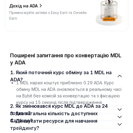
Дохід на ADA
Примножуйте активи з Easy Earn та Ончейн
Earn.
Поширені запитання про конвертацію MDL
у ADA
1. Який поточний курс обміну за 1 MDL на
ADA?
1 MDL наразі коштує приблизно 0.29 ADA. Курс
обміну MDL на ADA оновлюється в реальному часі
на Bybit без комісій за конвертацію та з фіксацією
курсу на 15 секунд після підтвердження.
2. Як змінювався курс MDL до ADA за 24
години?
3. Яка загальна кількість доступних
Cardano?
4. Де шукати ресурси для навчання
трейдингу?