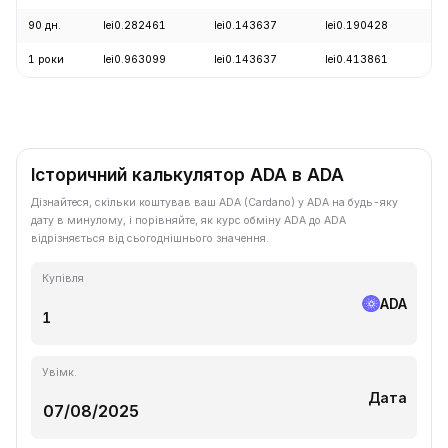
90 дн.
lei0.282461
lei0.143637
lei0.190428
+
1 роки
lei0.963099
lei0.143637
lei0.413861
-
Історичний калькулятор ADA в ADA
Дізнайтеся, скільки коштував ваш ADA (Cardano) у ADA на будь-яку
дату в минулому, і порівняйте, як курс обміну ADA до ADA
відрізняється від сьогоднішнього значення.
Купівля
ADA
Увімк.
Дата