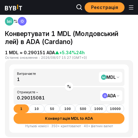
Реєстрація
Головна
MDL to ADA
Конвертувати 1 MDL (Молдовський
лей) в ADA (Cardano)
1 MDL ≈ 0.290151 ADA
▲
+5.34%
24h
Останнє оновлення
：
2026/08/07 15:27
(
GMT+0
)
Витрачаєте
MDL
Отримуєте ~
ADA
1
10
50
100
500
1000
10000
Конвертація MDL to ADA
Нульові комісії · 350+ криптовалют · 40+ фіатних валют