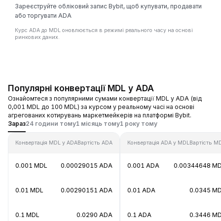
Зареєструйте обліковий запис Bybit, щоб купувати, продавати
або торгувати ADA
Курс ADA до MDL оновлюється в режимі реального часу на основі
ринкових даних.
Популярні конвертації MDL у ADA
Ознайомтеся з популярними сумами конвертації MDL у ADA (від
0,001 MDL до 100 MDL) за курсом у реальному часі на основі
агрегованих котирувань маркетмейкерів на платформі Bybit.
Зараз
24 години тому
1 місяць тому
1 року тому
Конвертація MDL у ADA
Вартість ADA
Конвертація ADA у MDL
Вартість M
0.001 MDL
0.00029015 ADA
0.001 ADA
0.00344648 M
0.01 MDL
0.00290151 ADA
0.01 ADA
0.0345 M
0.1 MDL
0.0290 ADA
0.1 ADA
0.3446 M