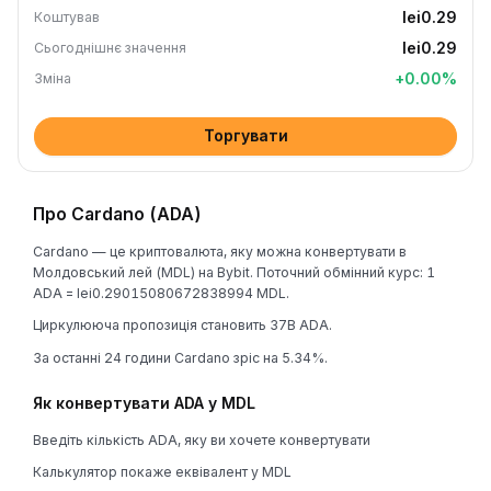
lei0.29
Коштував
lei0.29
Сьогоднішнє значення
+
0.00
%
Зміна
Торгувати
Про Cardano (ADA)
Cardano — це криптовалюта, яку можна конвертувати в
Молдовський лей (MDL) на Bybit. Поточний обмінний курс: 1
ADA = lei0.29015080672838994 MDL.
Циркулююча пропозиція становить 37B ADA.
За останні 24 години Cardano зріс на 5.34%.
Як конвертувати ADA у MDL
Введіть кількість ADA, яку ви хочете конвертувати
Калькулятор покаже еквівалент у MDL