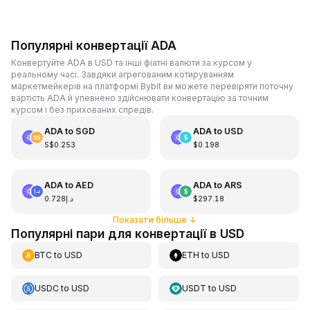
Популярні конвертації ADA
Конвертуйте ADA в USD та інші фіатні валюти за курсом у
реальному часі. Завдяки агрегованим котируванням
маркетмейкерів на платформі Bybit ви можете перевіряти поточну
вартість ADA й упевнено здійснювати конвертацію за точним
курсом і без прихованих спредів.
ADA
to
SGD
ADA
to
USD
S$0.253
$0.198
ADA
to
AED
ADA
to
ARS
د.إ0.728
$297.18
Показати більше
↓
Популярні пари для конвертації в USD
BTC
to
USD
ETH
to
USD
USDC
to
USD
USDT
to
USD