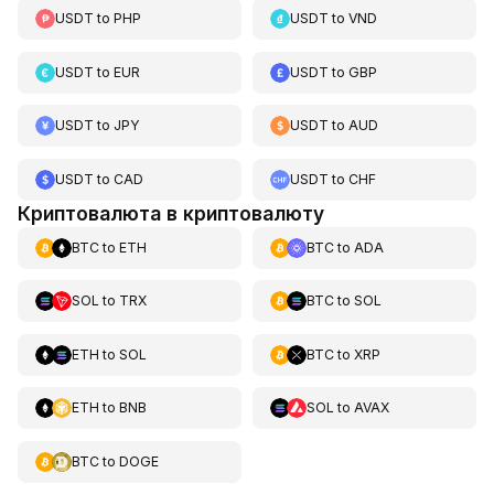
USDT
to
PHP
USDT
to
VND
USDT
to
EUR
USDT
to
GBP
USDT
to
JPY
USDT
to
AUD
USDT
to
CAD
USDT
to
CHF
Криптовалюта в криптовалюту
BTC
to
ETH
BTC
to
ADA
SOL
to
TRX
BTC
to
SOL
ETH
to
SOL
BTC
to
XRP
ETH
to
BNB
SOL
to
AVAX
BTC
to
DOGE