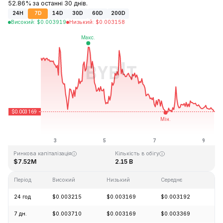
52.86% за останні 30 днів.
24H
7D
14D
30D
60D
200D
Високий
:
$
0.003919
Низький
:
$
0.003158
Останнє оновлення: 2026-08-09, 09:29 GMT+0
Історичний максимум
Історичний мінімум
$0.372326
$0.002839
Ринкова капіталізація
Кількість в обігу
$7.52M
2.15 B
Період
Високий
Низький
Середнє
Зм
24 год
$0.003215
$0.003169
$0.003192
-3
7 дн.
$0.003710
$0.003169
$0.003369
-1