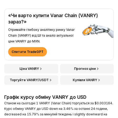
«Чи варто купити Vanar Chain (VANRY)
зараз?»
Отримайте глибоку аналітику ринку Vanar
Chain (VANRY) від ШІ та аналіз актуальної
ціни VANRY до MXN.
Спитати TradeGPT
Ціна VANRY
Прогноз ціни
Торгуйте VANRY/USDT
Купівля VANRY
Графік курсу обміну VANRY до USD
Станом на сьогодні 1 VANRY (Vanar Chain) торгується за $0.003164.
Курс обміну VANRY до USD down на 3.46% за останні 24 години,
decreased на 15.79% за минулий тиждень і slightly downward на