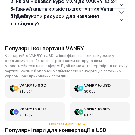
2. Як змінювався курс MXN до VANRY за 24
години?
3. Яка загальна кількість доступних Vanar
Chain?
4. Де шукати ресурси для навчання
трейдингу?
Популярні конвертації VANRY
Конвертуйте VANRY в USD та інші фіатні валюти за курсом у
реальному часі. Завдяки агрегованим котируванням
маркетмейкерів на платформі Bybit ви можете перевіряти поточну
вартість VANRY й упевнено здійснювати конвертацію за точним
курсом і без прихованих спредів.
VANRY
to
SGD
VANRY
to
USD
S$0.004
$0.003
VANRY
to
AED
VANRY
to
ARS
د.إ0.012
$4.74
Показати більше
↓
Популярні пари для конвертації в USD