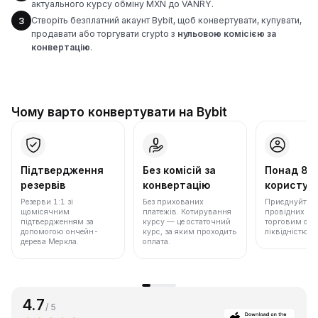
актуального курсу обміну MXN до VANRY.
Створіть безплатний акаунт Bybit, щоб конвертувати, купувати,
3
продавати або торгувати crypto з
нульовою комісією за
конвертацію
.
Чому варто конвертувати на Bybit
Підтвердження
Без комісій за
Понад 86
резервів
конвертацію
користува
Резерви 1:1 зі
Без прихованих
Приєднуйтеся 
щомісячним
платежів. Котирування
провідних бір
підтвердженням за
курсу — це остаточний
торговим обс
допомогою ончейн-
курс, за яким проходить
ліквідністю.
дерева Меркла.
оплата.
4.7
/ 5