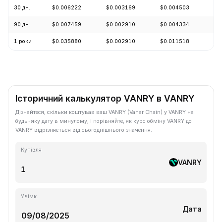
30 дн.
$0.006222
$0.003169
$0.004503
-5
90 дн.
$0.007459
$0.002910
$0.004334
-6
1 роки
$0.035880
$0.002910
$0.011518
-9
Історичний калькулятор VANRY в VANRY
Дізнайтеся, скільки коштував ваш VANRY (Vanar Chain) у VANRY на
будь-яку дату в минулому, і порівняйте, як курс обміну VANRY до
VANRY відрізняється від сьогоднішнього значення.
Купівля
VANRY
Увімк.
Дата