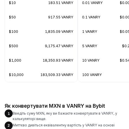
$10
183.51 VANRY
0.01 VANRY
$0.0
$50
917.55 VANRY
0.1 VANRY
$0.0
$100
1,835.09 VANRY
1 VANRY
$0.0
$500
9,175.47 VANRY
5 VANRY
$0.
$1,000
18,350.93 VANRY
10 VANRY
$0.5
$10,000
183,509.33 VANRY
100 VANRY
Як конвертувати MXN в VANRY на Bybit
Введіть суму MXN, яку ви бажаєте конвертувати в VANRY, у
1
калькуляторі вище.
Миттєво дивіться еквівалентну вартість у VANRY на основі
2