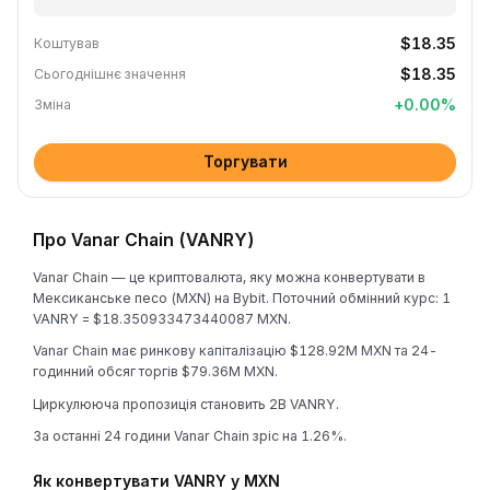
$18.35
Коштував
$18.35
Сьогоднішнє значення
+
0.00
%
Зміна
Торгувати
Про Vanar Chain (VANRY)
Vanar Chain — це криптовалюта, яку можна конвертувати в
Мексиканське песо (MXN) на Bybit. Поточний обмінний курс: 1
VANRY = $18.350933473440087 MXN.
Vanar Chain має ринкову капіталізацію $128.92M MXN та 24-
годинний обсяг торгів $79.36M MXN.
Циркулююча пропозиція становить 2B VANRY.
За останні 24 години Vanar Chain зріс на 1.26%.
Як конвертувати VANRY у MXN