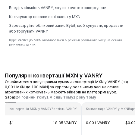
Введіть кількість VANRY, яку ви хочете конвертувати
Калькулятор покаже еквівалент у MXN
Зареєструйте обліковий запис Bybit, щоб купувати, продавати
або торгувати VANRY
Курс VANRY до MXN оновлюється в режимі реального часу на основі
ринкових даних.
Популярні конвертації MXN у VANRY
Ознайомтеся з популярними сумами конвертації MXN у VANRY (від
0,001 MXN до 100 MXN) за курсом у реальному часі на основі
агрегованих котирувань маркетмейкерів на платформі Bybit.
Зараз
24 години тому
1 місяць тому
1 року тому
Конвертація MXN у VANRY
Вартість VANRY
Конвертація VANRY у MXN
Вар
$1
18.35 VANRY
0.001 VANRY
$0.0