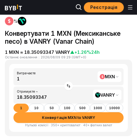
Реєстрація
Головна
MXN to VANRY
Конвертувати 1 MXN (Мексиканське
песо) в VANRY (Vanar Chain)
1 MXN ≈ 18.35093347 VANRY
▲
+1.26%
24h
Останнє оновлення
：
2026/08/09 09:29
(
GMT+0
)
Витрачаєте
MXN
Отримуєте ~
VANRY
1
10
50
100
500
1000
10000
Конвертація MXN to VANRY
Нульові комісії · 350+ криптовалют · 40+ фіатних валют