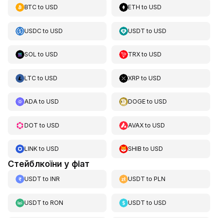
BTC
to
USD
ETH
to
USD
USDC
to
USD
USDT
to
USD
SOL
to
USD
TRX
to
USD
LTC
to
USD
XRP
to
USD
ADA
to
USD
DOGE
to
USD
DOT
to
USD
AVAX
to
USD
LINK
to
USD
SHIB
to
USD
Стейблкоїни у фіат
USDT
to
INR
USDT
to
PLN
USDT
to
RON
USDT
to
USD