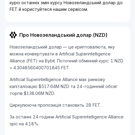
курсі останніх змін курсу Новозеландський долар до
FET й користуйтеся нашим сервісом.
Про Новозеландський долар (NZD)
Новозеландський долар — це криптовалюта, яку
можна конвертувати в Artificial Superintelligence
Alliance (FET) на Bybit. Поточний обмінний курс: 1 NZD
= 4.3048560400701845 FET.
Artificial Superintelligence Alliance має ринкову
капіталізацію $517.64M NZD та 24-годинний обсяг
торгів $138.06M NZD.
Циркулююча пропозиція становить 2B FET.
За останні 24 години Artificial Superintelligence Alliance
зріс на 4.18%.