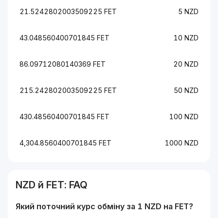
21.5242802003509225 FET
5 NZD
43.048560400701845 FET
10 NZD
86.09712080140369 FET
20 NZD
215.242802003509225 FET
50 NZD
430.48560400701845 FET
100 NZD
4,304.8560400701845 FET
1000 NZD
NZD
й
FET
: FAQ
Який поточний курс обміну за 1
NZD
на
FET
?