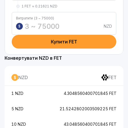
1 FET ≈ 0.21621 NZD
Витратити (3 ~ 75000)
NZD
$
Купити FET
Конвертувати NZD в FET
NZD
FET
1 NZD
4.3048560400701845 FET
5 NZD
21.5242802003509225 FET
10 NZD
43.048560400701845 FET