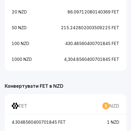
20 NZD
86.09712080140369 FET
50 NZD
215.242802003509225 FET
100 NZD
430.48560400701845 FET
1000 NZD
4,304.8560400701845 FET
Конвертувати FET в NZD
FET
NZD
4.3048560400701845 FET
1 NZD