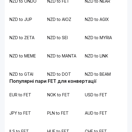
NZD to ONDO
NZD to FET
NZD to NEAR
NZD to JUP
NZD to AIOZ
NZD to AGIX
NZD to ZETA
NZD to SEI
NZD to MYRIA
NZD to MEME
NZD to MANTA
NZD to LINK
NZD to GTAI
NZD to DOT
NZD to BEAM
Популярні пари FET для конвертації
EUR to FET
NOK to FET
USD to FET
JPY to FET
PLN to FET
AUD to FET
ILS to FET
HUF to FET
CHF to FET