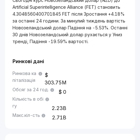
Сьогодні курс Новозеландський долар (NZD) до
Artificial Superintelligence Alliance (FET) становить
4.3048560400701845 FET після Зростання +4.18%
за останні 24 години. За минулий тиждень вартість
Новозеландський долар Падіння на -5.53%. Останні
30 днів Новозеландський долар рухається у Униз
тренді, Падіння -19.59% вартості.
Ринкові дані
Ринкова ка
піталізація
303.75M
Обсяг за 24 год.
0
Кількість в обі
гу
2.23B
Макс.кіл-сть
2.71B