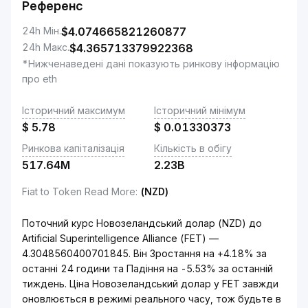
Референс
24h Мін.
$
4.074665821260877
24h Макс.
$
4.365713379922368
*Нижченаведені дані показують ринкову інформацію
про eth
Історичний максимум
Історичний мінімум
$
5.78
$
0.01330373
Ринкова капіталізація
Кількість в обігу
517.64M
2.23B
Fiat to Token Read More
:
(NZD)
Поточний курс Новозеландський долар (NZD) до
Artificial Superintelligence Alliance (FET) —
4.3048560400701845. Він Зростання на +4.18% за
останні 24 години та Падіння на -5.53% за останній
тиждень. Ціна Новозеландський долар у FET завжди
оновлюється в режимі реального часу, тож будьте в