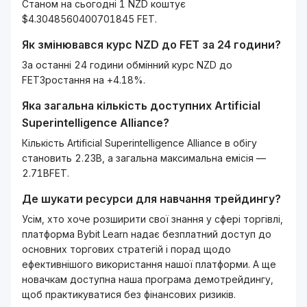
Станом на сьогодні 1 NZD коштує
$4.3048560400701845 FET.
Як змінювався курс
NZD
до
FET
за 24 години?
За останні 24 години обмінний курс NZD до
FETЗростання на +4.18%.
Яка загальна кількість доступних
Artificial
Superintelligence Alliance
?
Кількість Artificial Superintelligence Alliance в обігу
становить 2.23B, а загальна максимальна емісія —
2.71BFET.
Де шукати ресурси для навчання трейдингу?
Усім, хто хоче розширити свої знання у сфері торгівлі,
платформа Bybit Learn надає безплатний доступ до
основних торгових стратегій і порад щодо
ефективнішого використання нашої платформи. А ще
новачкам доступна наша програма демотрейдингу,
щоб практикуватися без фінансових ризиків.