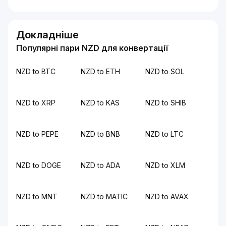
Докладніше
Популярні пари NZD для конвертації
NZD to BTC
NZD to ETH
NZD to SOL
NZD to XRP
NZD to KAS
NZD to SHIB
NZD to PEPE
NZD to BNB
NZD to LTC
NZD to DOGE
NZD to ADA
NZD to XLM
NZD to MNT
NZD to MATIC
NZD to AVAX