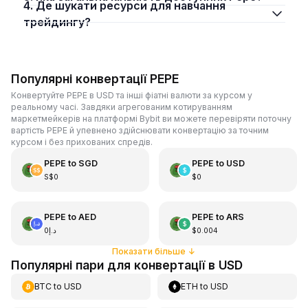
4. Де шукати ресурси для навчання
трейдингу?
Популярні конвертації PEPE
Конвертуйте PEPE в USD та інші фіатні валюти за курсом у
реальному часі. Завдяки агрегованим котируванням
маркетмейкерів на платформі Bybit ви можете перевіряти поточну
вартість PEPE й упевнено здійснювати конвертацію за точним
курсом і без прихованих спредів.
PEPE
to
SGD
PEPE
to
USD
S$0
$0
PEPE
to
AED
PEPE
to
ARS
د.إ0
$0.004
Показати більше
↓
Популярні пари для конвертації в USD
BTC
to
USD
ETH
to
USD