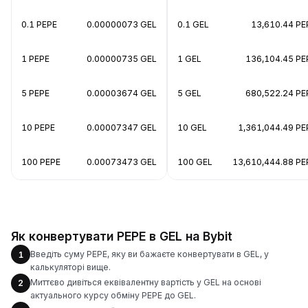
0.1 PEPE
0.00000073 GEL
0.1 GEL
13,610.44 PE
1 PEPE
0.00000735 GEL
1 GEL
136,104.45 PE
5 PEPE
0.00003674 GEL
5 GEL
680,522.24 PE
10 PEPE
0.00007347 GEL
10 GEL
1,361,044.49 PE
100 PEPE
0.00073473 GEL
100 GEL
13,610,444.88 PE
Як конвертувати PEPE в GEL на Bybit
Введіть суму PEPE, яку ви бажаєте конвертувати в GEL, у
1
калькуляторі вище.
Миттєво дивіться еквівалентну вартість у GEL на основі
2
актуального курсу обміну PEPE до GEL.