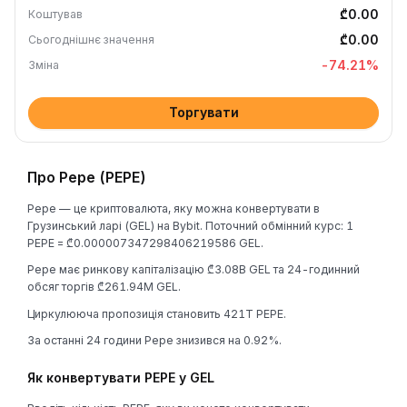
₾0.00
Коштував
₾0.00
Сьогоднішнє значення
-74.21
%
Зміна
Торгувати
Про Pepe (PEPE)
Pepe — це криптовалюта, яку можна конвертувати в
Грузинський ларі (GEL) на Bybit. Поточний обмінний курс: 1
PEPE = ₾0.000007347298406219586 GEL.
Pepe має ринкову капіталізацію ₾3.08B GEL та 24-годинний
обсяг торгів ₾261.94M GEL.
Циркулююча пропозиція становить 421T PEPE.
За останні 24 години Pepe знизився на 0.92%.
Як конвертувати PEPE у GEL