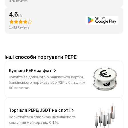
47K Reviews
4.6
/ 5
1.4M Reviews
Інші способи торгувати PEPE
Купівля PEPE за фіат
Купуйте за допомогою банківської картки,
банківського переказу або P2P у більш ніж
60 валютах.
Торгівля PEPE/USDT на споті
Користуйтеся глибокою ліквідністю та
комісіями мейкера від 0,1%.