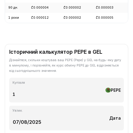
90 дн.
₾0.000004
₾0.000002
₾0.000003
+0
1 роки
₾0.000012
₾0.000002
₾0.000005
-7
Історичний калькулятор PEPE в GEL
Дізнайтеся, скільки коштував ваш PEPE (Pepe) у GEL на будь-яку дату
в минулому, і порівняйте, як курс обміну PEPE до GEL відрізняється
від сьогоднішнього значення.
Купівля
PEPE
Увімк.
Дата