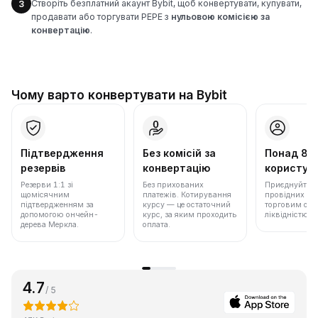
Створіть безплатний акаунт Bybit, щоб конвертувати, купувати,
3
продавати або торгувати PEPE з
нульовою комісією за
конвертацію
.
Чому варто конвертувати на Bybit
Підтвердження
Без комісій за
Понад 86
резервів
конвертацію
користува
Резерви 1:1 зі
Без прихованих
Приєднуйтеся 
щомісячним
платежів. Котирування
провідних бір
підтвердженням за
курсу — це остаточний
торговим обс
допомогою ончейн-
курс, за яким проходить
ліквідністю.
дерева Меркла.
оплата.
4.7
/ 5