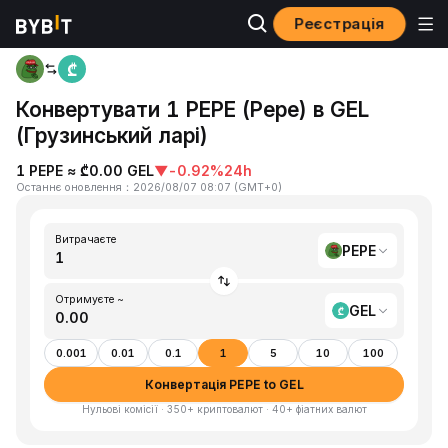
Реєстрація
Головна
PEPE to GEL
Конвертувати 1 PEPE (Pepe) в GEL
(Грузинський ларі)
1 PEPE ≈ ₾0.00 GEL
▼
-0.92%
24h
Останнє оновлення
：
2026/08/07 08:07
(
GMT+0
)
Витрачаєте
PEPE
Отримуєте ~
GEL
0.001
0.01
0.1
1
5
10
100
Конвертація PEPE to GEL
Нульові комісії · 350+ криптовалют · 40+ фіатних валют