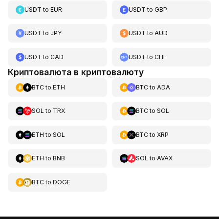
USDT
to
EUR
USDT
to
GBP
USDT
to
JPY
USDT
to
AUD
USDT
to
CAD
USDT
to
CHF
Криптовалюта в криптовалюту
BTC
to
ETH
BTC
to
ADA
SOL
to
TRX
BTC
to
SOL
ETH
to
SOL
BTC
to
XRP
ETH
to
BNB
SOL
to
AVAX
BTC
to
DOGE