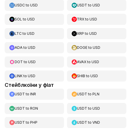
USDC
to
USD
USDT
to
USD
SOL
to
USD
TRX
to
USD
LTC
to
USD
XRP
to
USD
ADA
to
USD
DOGE
to
USD
DOT
to
USD
AVAX
to
USD
LINK
to
USD
SHIB
to
USD
Стейблкоїни у фіат
USDT
to
INR
USDT
to
PLN
USDT
to
RON
USDT
to
USD
USDT
to
PHP
USDT
to
VND