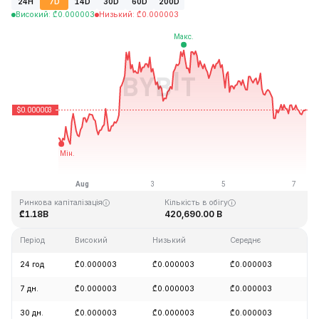
24H
7D
14D
30D
60D
200D
Високий
:
₾
0.000003
Низький
:
₾
0.000003
Останнє оновлення: 2026-08-07, 08:07 GMT+0
Історичний максимум
Історичний мінімум
₾0.000028
₾0.000000
Ринкова капіталізація
Кількість в обігу
₾1.18B
420,690.00 B
Період
Високий
Низький
Середнє
Зм
24 год
₾0.000003
₾0.000003
₾0.000003
-1
7 дн.
₾0.000003
₾0.000003
₾0.000003
+2
30 дн.
₾0.000003
₾0.000003
₾0.000003
+6