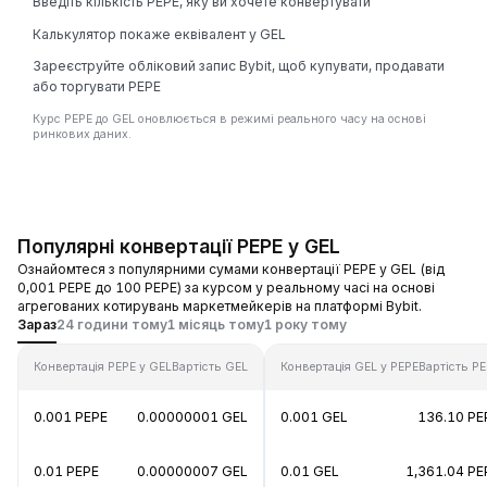
Введіть кількість PEPE, яку ви хочете конвертувати
Калькулятор покаже еквівалент у GEL
Зареєструйте обліковий запис Bybit, щоб купувати, продавати
або торгувати PEPE
Курс PEPE до GEL оновлюється в режимі реального часу на основі
ринкових даних.
Популярні конвертації PEPE у GEL
Ознайомтеся з популярними сумами конвертації PEPE у GEL (від
0,001 PEPE до 100 PEPE) за курсом у реальному часі на основі
агрегованих котирувань маркетмейкерів на платформі Bybit.
Зараз
24 години тому
1 місяць тому
1 року тому
Конвертація PEPE у GEL
Вартість GEL
Конвертація GEL у PEPE
Вартість P
0.001 PEPE
0.00000001 GEL
0.001 GEL
136.10 PE
0.01 PEPE
0.00000007 GEL
0.01 GEL
1,361.04 PE