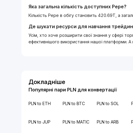
Яка загальна кількість доступних
Pepe
?
Кількість Pepe в обігу становить 420.69T, а заг
Де шукати ресурси для навчання трейдин
Усім, хто хоче розширити свої знання у сфері то
ефективнішого використання нашої платформи. А
Докладніше
Популярні пари PLN для конвертації
PLN to ETH
PLN to BTC
PLN to SOL
PLN to JUP
PLN to MATIC
PLN to ARB