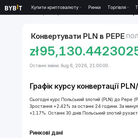
Купити криптовалюту
Ринки
Торгівля
T
Ринки
Ціна Pepe PEPE
Польський злотий to Pep
Конвертувати PLN в PEPE
ПОЛ
zł
95,130.442302
Останні зміни: Aug 6, 2026, 21:00:00.
Графік курсу конвертації PL
Сьогодні курс Польський злотий (PLN) до Pepe (
Зростання +2.42% за останні 24 години. За мину
+1.17%. Останні 30 днів Польський злотий рухаєт
Ринкові дані