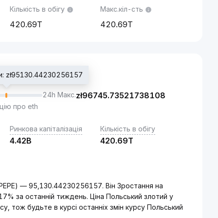
Кількість в обігу
Макс.кіл-сть
420.69T
420.69T
ди: zł95130.44230256157
24h Макс.
zł
96745.73521738108
цію про eth
Ринкова капіталізація
Кількість в обігу
4.42B
420.69T
PEPE) — 95,130.44230256157. Він Зростання на
17% за останній тиждень. Ціна Польський злотий у
у, тож будьте в курсі останніх змін курсу Польський