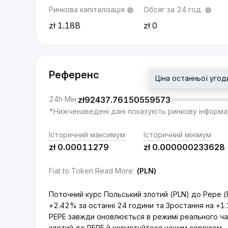
Ринкова капіталізація
Обсяг за 24 год.
1.18B
0
Референс
Ціна останньої уго
24h Мін.
zł
92437.76150559573
*Нижченаведені дані показують ринкову інформа
Історичний максимум
Історичний мінімум
zł
0.00011279
zł
0.000000233628
Fiat to Token Read More
:
(PLN)
Поточний курс Польський злотий (PLN) до Pepe (
+2.42% за останні 24 години та Зростання на +1.
PEPE завжди оновлюється в режимі реального час
злотий до PEPE й користуйтеся нашим сервісом.