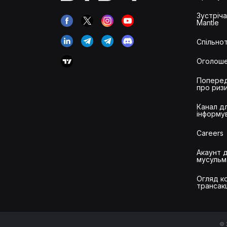
Зустріч
Mantle
Спільнот
Оголош
Попере
про риз
Канал д
інформу
Careers
Акаунт 
мусульм
Огляд ко
трансак
© 