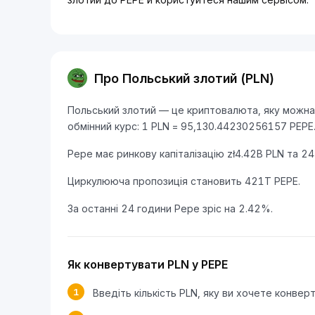
Про Польський злотий (PLN)
Польський злотий — це криптовалюта, яку можна 
обмінний курс: 1 PLN = 95,130.44230256157 PEPE
Pepe має ринкову капіталізацію zł4.42B PLN та 2
Циркулююча пропозиція становить 421T PEPE.
За останні 24 години Pepe зріс на 2.42%.
Як конвертувати PLN у PEPE
1
Введіть кількість PLN, яку ви хочете конвер