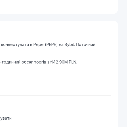
конвертувати в Pepe (PEPE) на Bybit. Поточний
.
4-годинний обсяг торгів zł442.90M PLN.
тувати