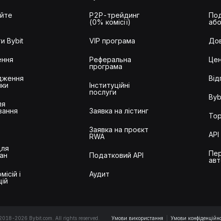
айте
P2P-трейдинг
Под
(0% комісії)
або
и Bybit
VIP програма
Дов
ення
Реферальна
Цен
програма
дження
Від
ики
Інституційні
послуги
Byb
ля
вання
Заявка на лістинг
Тор
Заявка на проєкт
API
RWA
для
Пер
ан
Податковий API
авт
місій і
Аудит
цій
2018-2026 Bybit.com. All rights reserved.
Умови використання
|
Умови конфіденційно