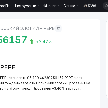
radFi
Інструменти
Фінанси
Більше
e
ЬСЬКИЙ ЗЛОТИЙ – PEPE
56157
+2.42%
N/PEPE
PEPE) становить 95,130.44230256157 PEPE після
лий тиждень вартість Польський злотий Зростання на
ься у Угору тренді, Зростання +3.46% вартості.