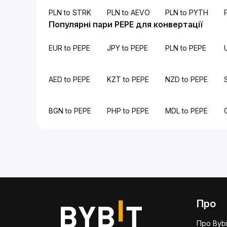
PLN to STRK
PLN to AEVO
PLN to PYTH
Популярні пари PEPE для конвертації
EUR to PEPE
JPY to PEPE
PLN to PEPE
AED to PEPE
KZT to PEPE
NZD to PEPE
BGN to PEPE
PHP to PEPE
MDL to PEPE
Про
Про Bybi