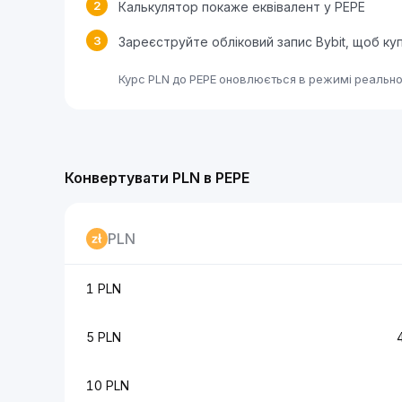
2
Калькулятор покаже еквівалент у PEPE
3
Зареєструйте обліковий запис Bybit, щоб ку
Курс PLN до PEPE оновлюється в режимі реальног
Конвертувати PLN в PEPE
PLN
1 PLN
5 PLN
10 PLN