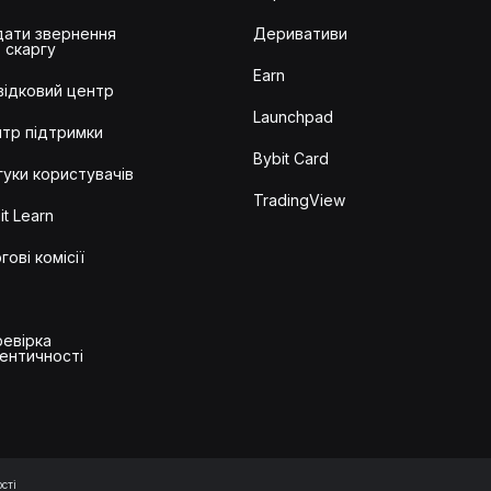
ати звернення
Деривативи
 скаргу
Earn
ідковий центр
Launchpad
тр підтримки
Bybit Card
гуки користувачів
TradingView
it Learn
гові комісії
евірка
ентичності
сті