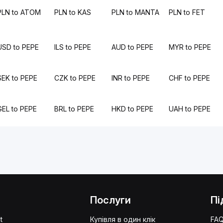
PLN to ATOM
PLN to KAS
PLN to MANTA
PLN to FET
USD to PEPE
ILS to PEPE
AUD to PEPE
MYR to PEPE
SEK to PEPE
CZK to PEPE
INR to PEPE
CHF to PEPE
GEL to PEPE
BRL to PEPE
HKD to PEPE
UAH to PEPE
Послуги
Пі
t
Купівля в один клік
FA