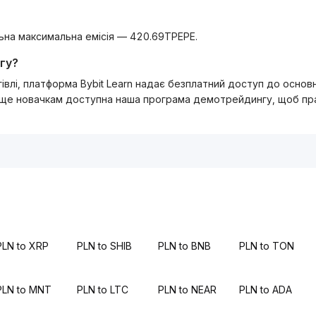
альна максимальна емісія — 420.69TPEPE.
гу?
ргівлі, платформа Bybit Learn надає безплатний доступ до осно
 ще новачкам доступна наша програма демотрейдингу, щоб прак
PLN to XRP
PLN to SHIB
PLN to BNB
PLN to TON
PLN to MNT
PLN to LTC
PLN to NEAR
PLN to ADA