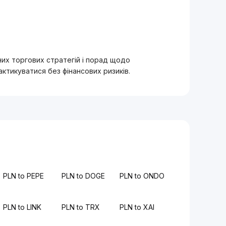
вних торгових стратегій і порад щодо
тикуватися без фінансових ризиків.
PLN to PEPE
PLN to DOGE
PLN to ONDO
PLN to LINK
PLN to TRX
PLN to XAI