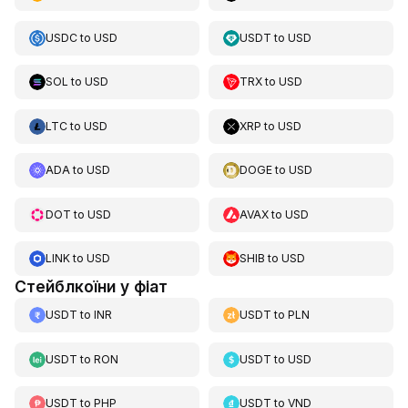
USDC
to
USD
USDT
to
USD
SOL
to
USD
TRX
to
USD
LTC
to
USD
XRP
to
USD
ADA
to
USD
DOGE
to
USD
DOT
to
USD
AVAX
to
USD
LINK
to
USD
SHIB
to
USD
Стейблкоїни у фіат
USDT
to
INR
USDT
to
PLN
USDT
to
RON
USDT
to
USD
USDT
to
PHP
USDT
to
VND