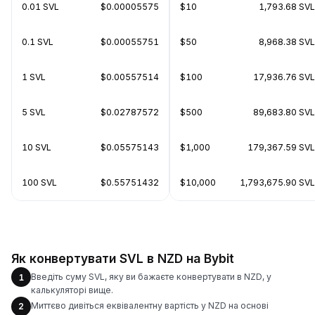
0.01 SVL
$0.00005575
$10
1,793.68 SVL
0.1 SVL
$0.00055751
$50
8,968.38 SVL
1 SVL
$0.00557514
$100
17,936.76 SVL
5 SVL
$0.02787572
$500
89,683.80 SVL
10 SVL
$0.05575143
$1,000
179,367.59 SVL
100 SVL
$0.55751432
$10,000
1,793,675.90 SVL
Як конвертувати SVL в NZD на Bybit
Введіть суму SVL, яку ви бажаєте конвертувати в NZD, у
1
калькуляторі вище.
Миттєво дивіться еквівалентну вартість у NZD на основі
2