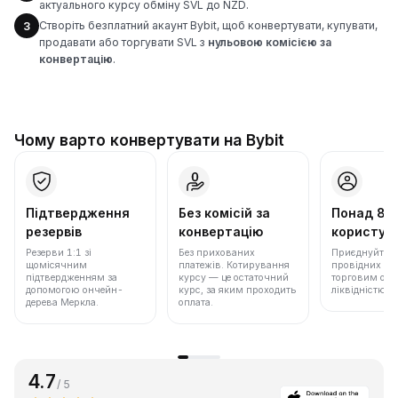
актуального курсу обміну SVL до NZD.
Створіть безплатний акаунт Bybit, щоб конвертувати, купувати,
3
продавати або торгувати SVL з
нульовою комісією за
конвертацію
.
Чому варто конвертувати на Bybit
Підтвердження
Без комісій за
Понад 86
резервів
конвертацію
користува
Резерви 1:1 зі
Без прихованих
Приєднуйтеся 
щомісячним
платежів. Котирування
провідних бір
підтвердженням за
курсу — це остаточний
торговим обс
допомогою ончейн-
курс, за яким проходить
ліквідністю.
дерева Меркла.
оплата.
4.7
/ 5