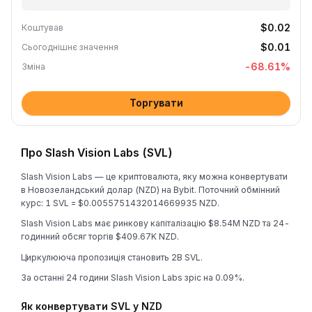
$0.02
Коштував
$0.01
Сьогоднішнє значення
-68.61
%
Зміна
Торгувати
Про Slash Vision Labs (SVL)
Slash Vision Labs — це криптовалюта, яку можна конвертувати
в Новозеландський долар (NZD) на Bybit. Поточний обмінний
курс: 1 SVL = $0.0055751432014669935 NZD.
Slash Vision Labs має ринкову капіталізацію $8.54M NZD та 24-
годинний обсяг торгів $409.67K NZD.
Циркулююча пропозиція становить 2B SVL.
За останні 24 години Slash Vision Labs зріс на 0.09%.
Як конвертувати SVL у NZD