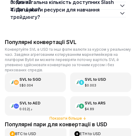
години?
3. Яка загальна кількість доступних Slash
Vision Labs?
4. Де шукати ресурси для навчання
трейдингу?
Популярні конвертації SVL
Конвертуйте SVL в USD та інші фіатні валюти за курсом у реальному
часі. Завдяки агрегованим котируванням маркетмейкерів на
платформі Bybit ви можете перевіряти поточну вартість SVL й
упевнено здійснювати конвертацію за точним курсом і без
прихованих спредів.
SVL
to
SGD
SVL
to
USD
S$0.004
$0.003
SVL
to
AED
SVL
to
ARS
د.إ0.012
$4.89
Показати більше
↓
Популярні пари для конвертації в USD
BTC
to
USD
ETH
to
USD