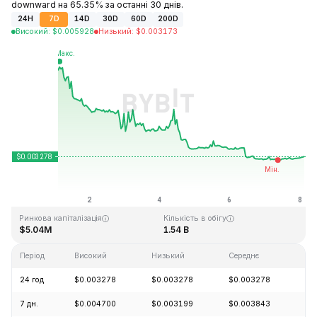
downward на 65.35% за останні 30 днів.
24H
7D
14D
30D
60D
200D
Високий
:
$
0.005928
Низький
:
$
0.003173
Останнє оновлення: 2026-08-08, 02:40 GMT+0
Історичний максимум
Історичний мінімум
$0.070984
$0.002313
Ринкова капіталізація
Кількість в обігу
$5.04M
1.54 B
Період
Високий
Низький
Середнє
Зм
24 год
$0.003278
$0.003278
$0.003278
+1
7 дн.
$0.004700
$0.003199
$0.003843
-4