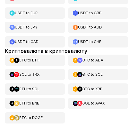
USDT
to
EUR
USDT
to
GBP
USDT
to
JPY
USDT
to
AUD
USDT
to
CAD
USDT
to
CHF
Криптовалюта в криптовалюту
BTC
to
ETH
BTC
to
ADA
SOL
to
TRX
BTC
to
SOL
ETH
to
SOL
BTC
to
XRP
ETH
to
BNB
SOL
to
AVAX
BTC
to
DOGE