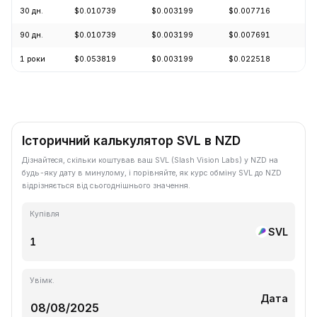
30 дн.
$0.010739
$0.003199
$0.007716
-6
90 дн.
$0.010739
$0.003199
$0.007691
-5
1 роки
$0.053819
$0.003199
$0.022518
-6
Історичний калькулятор SVL в NZD
Дізнайтеся, скільки коштував ваш SVL (Slash Vision Labs) у NZD на
будь-яку дату в минулому, і порівняйте, як курс обміну SVL до NZD
відрізняється від сьогоднішнього значення.
Купівля
SVL
Увімк.
Дата