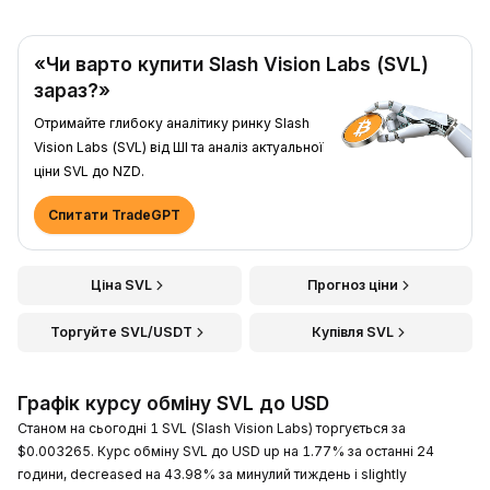
«Чи варто купити Slash Vision Labs (SVL)
зараз?»
Отримайте глибоку аналітику ринку Slash
Vision Labs (SVL) від ШІ та аналіз актуальної
ціни SVL до NZD.
Спитати TradeGPT
Ціна SVL
Прогноз ціни
Торгуйте SVL/USDT
Купівля SVL
Графік курсу обміну SVL до USD
Станом на сьогодні 1 SVL (Slash Vision Labs) торгується за
$0.003265. Курс обміну SVL до USD up на 1.77% за останні 24
години, decreased на 43.98% за минулий тиждень і slightly