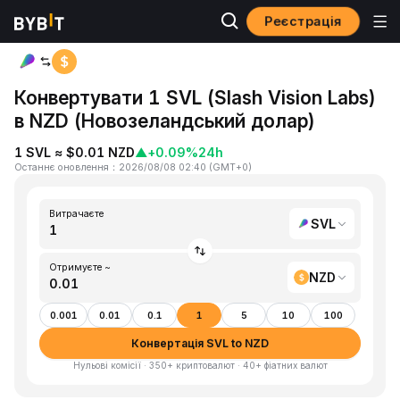
Реєстрація
Головна
SVL to NZD
Конвертувати 1 SVL (Slash Vision Labs)
в NZD (Новозеландський долар)
1 SVL ≈ $0.01 NZD
▲
+0.09%
24h
Останнє оновлення
：
2026/08/08 02:40
(
GMT+0
)
Витрачаєте
SVL
Отримуєте ~
NZD
0.001
0.01
0.1
1
5
10
100
Конвертація SVL to NZD
Нульові комісії · 350+ криптовалют · 40+ фіатних валют