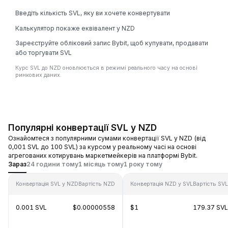
Введіть кількість SVL, яку ви хочете конвертувати
Калькулятор покаже еквівалент у NZD
Зареєструйте обліковий запис Bybit, щоб купувати, продавати
або торгувати SVL
Курс SVL до NZD оновлюється в режимі реального часу на основі
ринкових даних.
Популярні конвертації SVL у NZD
Ознайомтеся з популярними сумами конвертації SVL у NZD (від
0,001 SVL до 100 SVL) за курсом у реальному часі на основі
агрегованих котирувань маркетмейкерів на платформі Bybit.
Зараз
24 години тому
1 місяць тому
1 року тому
Конвертація SVL у NZD
Вартість NZD
Конвертація NZD у SVL
Вартість SVL
0.001 SVL
$0.00000558
$1
179.37 SVL