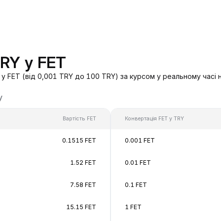
TRY у FET
у FET (від 0,001 TRY до 100 TRY) за курсом у реальному часі 
у
Вартість FET
Конвертація FET у TRY
0.1515 FET
0.001 FET
1.52 FET
0.01 FET
7.58 FET
0.1 FET
15.15 FET
1 FET