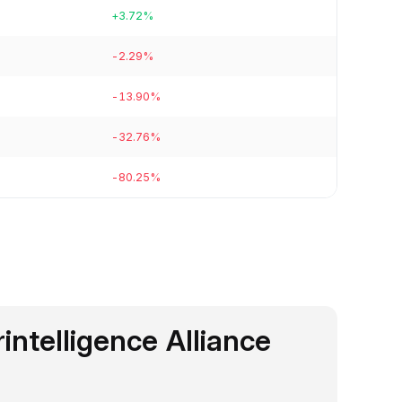
+3.72%
-2.29%
-13.90%
-32.76%
-80.25%
rintelligence Alliance