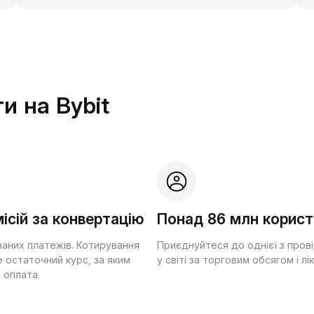
и на Bybit
ісій за конвертацію
Понад 86 млн корист
ваних платежів. Котирування
Приєднуйтеся до однієї з пров
 остаточний курс, за яким
у світі за торговим обсягом і лі
 оплата.