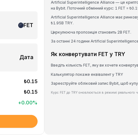
Artificial Superintelligence Alliance — це кр
на Bybit. Поточний обмінний курс: 1 FET = 
Artificial Superintelligence Alliance має ринк
₺1.95B TRY.
FET
Циркулююча пропозиція становить 2B FET.
За останні 24 години Artificial Superintelligen
Як конвертувати FET у TRY
Дата
Введіть кількість FET, яку ви хочете конверту
Калькулятор покаже еквівалент у TRY
₺0.15
Зареєструйте обліковий запис Bybit, щоб купу
₺0.15
Курс FET до TRY оновлюється в режимі реального ч
+
0.00
%