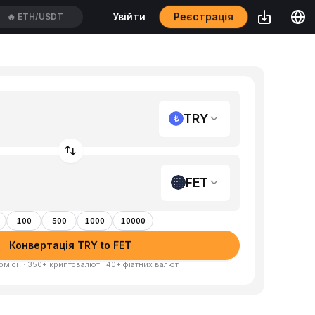
Реєстрація
Увійти
🔥
ETH/USDT
TRY
FET
100
500
1000
10000
Конвертація TRY to FET
омісії · 350+ криптовалют · 40+ фіатних валют