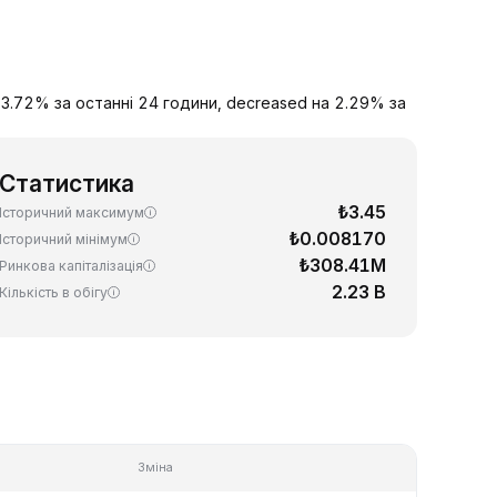
на 3.72% за останні 24 години, decreased на 2.29% за
Статистика
₺3.45
Історичний максимум
₺0.008170
Історичний мінімум
₺308.41M
Ринкова капіталізація
2.23 B
Кількість в обігу
Зміна