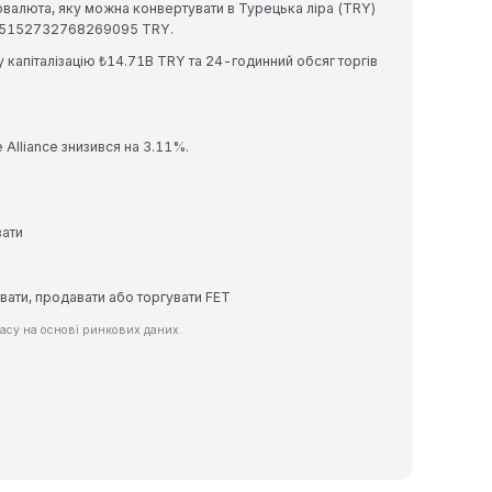
иптовалюта, яку можна конвертувати в Турецька ліра (TRY)
₺0.15152732768269095 TRY.
ову капіталізацію ₺14.71B TRY та 24-годинний обсяг торгів
ce Alliance знизився на 3.11%.
вати
вати, продавати або торгувати FET
асу на основі ринкових даних.