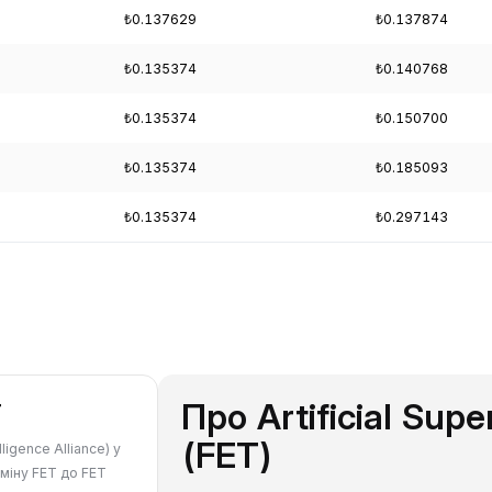
₺0.137629
₺0.137874
₺0.135374
₺0.140768
₺0.135374
₺0.150700
₺0.135374
₺0.185093
₺0.135374
₺0.297143
Про Artificial Supe
T
(FET)
ligence Alliance) у
бміну FET до FET