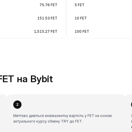
75.76 FET
5 FET
151.53 FET
10 FET
1,515.27 FET
100 FET
ET на Bybit
2
Миттєво дивіться еквівалентну вартість у FET на основі
актуального курсу обміну TRY до FET.