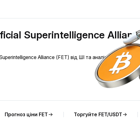
icial Superintelligence Allianc
uperintelligence Alliance (FET) від ШІ та аналіз актуальної ці
Прогноз ціни FET
Торгуйте FET/USDT