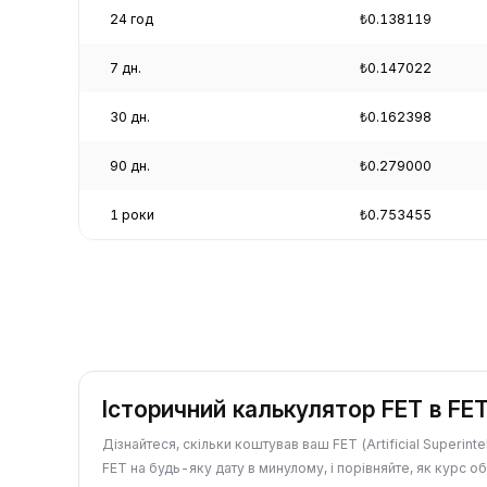
24 год
₺0.138119
7 дн.
₺0.147022
30 дн.
₺0.162398
90 дн.
₺0.279000
1 роки
₺0.753455
Історичний калькулятор FET в FE
Дізнайтеся, скільки коштував ваш FET (Artificial Superintel
FET на будь-яку дату в минулому, і порівняйте, як курс о