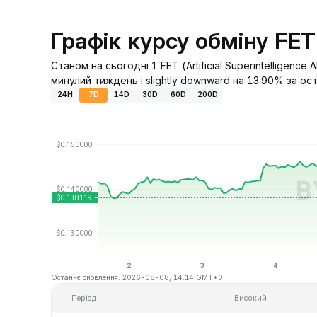
Графік курсу обміну FE
Станом на сьогодні 1 FET (Artificial Superintelligenc
минулий тиждень і slightly downward на 13.90% за оста
24H
7D
14D
30D
60D
200D
Останнє оновлення: 2026-08-08, 14:14 GMT+0
Період
Високий