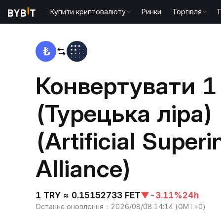
Купити криптовалюту
Ринки
Торгівля
T
Головна
TRY to FET
Конвертувати 1
(Турецька ліра)
(Artificial Superi
Alliance)
1 TRY ≈ 0.15152733 FET
▼
-3.11%
24h
Останнє оновлення
：
2026/08/08 14:14
(
GMT+0
)