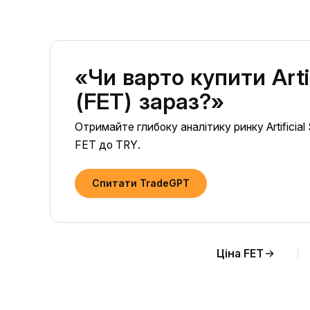
«Чи варто купити Artif
(FET) зараз?»
Отримайте глибоку аналітику ринку Artificial S
FET до TRY.
Спитати TradeGPT
Ціна FET