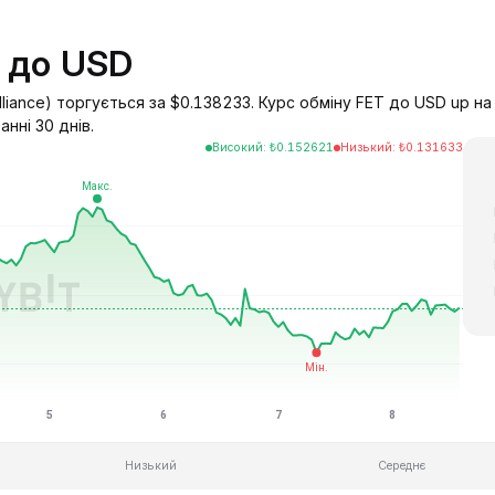
T до USD
e Alliance) торгується за $0.138233. Курс обміну FET до USD up 
нні 30 днів.
Високий
:
₺
0.152621
Низький
:
₺
0.131633
Низький
Середнє