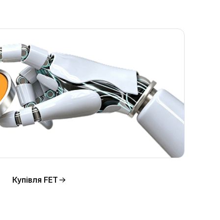
e
ни
Купівля FET