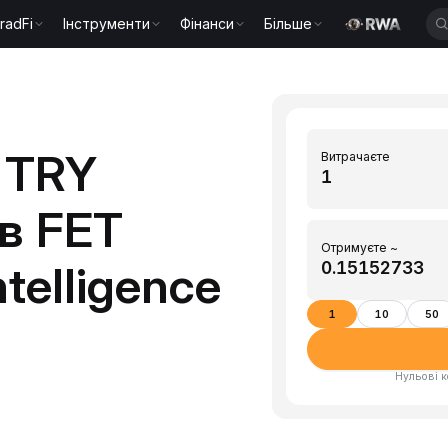
radFi
Інструменти
Фінанси
Більше
 TRY
Витрачаєте
 в FET
Отримуєте ~
ntelligence
1
10
50
Нульові к