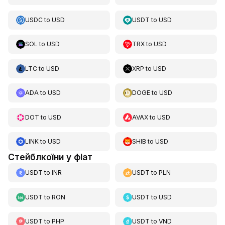
USDC
to
USD
USDT
to
USD
SOL
to
USD
TRX
to
USD
LTC
to
USD
XRP
to
USD
ADA
to
USD
DOGE
to
USD
DOT
to
USD
AVAX
to
USD
LINK
to
USD
SHIB
to
USD
Стейблкоїни у фіат
USDT
to
INR
USDT
to
PLN
USDT
to
RON
USDT
to
USD
USDT
to
PHP
USDT
to
VND