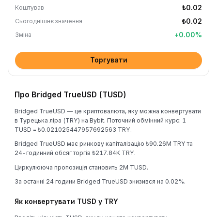
₺0.02
Коштував
₺0.02
Сьогоднішнє значення
+
0.00
%
Зміна
Торгувати
Про Bridged TrueUSD (TUSD)
Bridged TrueUSD — це криптовалюта, яку можна конвертувати
в Турецька ліра (TRY) на Bybit. Поточний обмінний курс: 1
TUSD = ₺0.021025447957692563 TRY.
Bridged TrueUSD має ринкову капіталізацію ₺90.26M TRY та
24-годинний обсяг торгів ₺217.84K TRY.
Циркулююча пропозиція становить 2M TUSD.
За останні 24 години Bridged TrueUSD знизився на 0.02%.
Як конвертувати TUSD у TRY