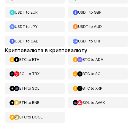
USDT
to
EUR
USDT
to
GBP
USDT
to
JPY
USDT
to
AUD
USDT
to
CAD
USDT
to
CHF
Криптовалюта в криптовалюту
BTC
to
ETH
BTC
to
ADA
SOL
to
TRX
BTC
to
SOL
ETH
to
SOL
BTC
to
XRP
ETH
to
BNB
SOL
to
AVAX
BTC
to
DOGE