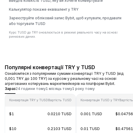
Введіть кількість TUSD, яку ви хочете конвертувати
Калькулятор покаже еквівалент у TRY
Зареєструйте обліковий запис Bybit, щоб купувати, продавати
або торгувати TUSD
Курс TUSD до TRY оновлюється в режимі реального часу на основі
ринкових даних.
Популярні конвертації TRY у TUSD
Ознайомтеся з популярними сумами конвертації TRY у TUSD (від
0,001 TRY до 100 TRY) за курсом у реальному часі на основі
агрегованих котирувань маркетмейкерів на платформі Bybit.
Зараз
24 години тому
1 місяць тому
1 року тому
Конвертація TRY у TUSD
Вартість TUSD
Конвертація TUSD у TRY
Вартіст
$1
0.0210 TUSD
0.001 TUSD
$0.0475
$10
0.2103 TUSD
0.01 TUSD
$0.4756