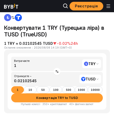
Реєстрація
Головна
TRY to TUSD
Конвертувати 1 TRY (Турецька ліра) в
TUSD (TrueUSD)
1 TRY ≈ 0.02102545 TUSD
▼
-0.02%
24h
Останнє оновлення
：
2026/08/08 14:19
(
GMT+0
)
Витрачаєте
TRY
Отримуєте ~
TUSD
1
10
50
100
500
1000
10000
Конвертація TRY to TUSD
Нульові комісії · 350+ криптовалют · 40+ фіатних валют