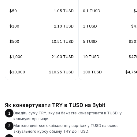
$50
1.05 TUSD
0.1 TUSD
$
$100
2.10 TUSD
1 TUSD
$4
$500
10.51 TUSD
5 TUSD
$23
$1,000
21.03 TUSD
10 TUSD
$47
$10,000
210.25 TUSD
100 TUSD
$4,75
Як конвертувати TRY в TUSD на Bybit
Введіть суму TRY, яку ви бажаєте конвертувати в TUSD, у
1
калькуляторі вище.
Миттєво дивіться еквівалентну вартість у TUSD на основі
2
актуального курсу обміну TRY до TUSD.