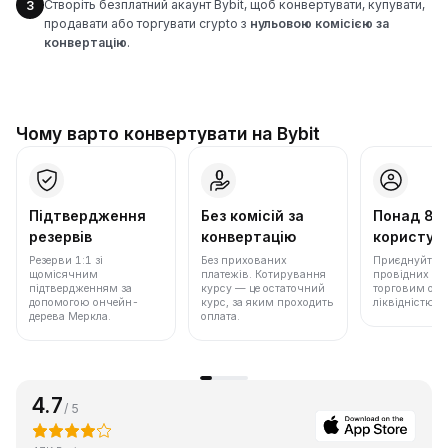
Створіть безплатний акаунт Bybit, щоб конвертувати, купувати,
3
продавати або торгувати crypto з
нульовою комісією за
конвертацію
.
Чому варто конвертувати на Bybit
Підтвердження
Без комісій за
Понад 86
резервів
конвертацію
користува
Резерви 1:1 зі
Без прихованих
Приєднуйтеся 
щомісячним
платежів. Котирування
провідних бір
підтвердженням за
курсу — це остаточний
торговим обс
допомогою ончейн-
курс, за яким проходить
ліквідністю.
дерева Меркла.
оплата.
4.7
/ 5