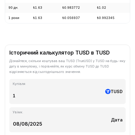
90 дн.
₺1.63
₺0.983772
₺1.02
+
1 роки
₺1.63
₺0.056937
₺0.992345
+
Історичний калькулятор TUSD в TUSD
Дізнайтеся, скільки коштував ваш TUSD (TrueUSD) у TUSD на будь-яку
дату в минулому, і порівняйте, як курс обміну TUSD до TUSD
відрізняється від сьогоднішнього значення.
Купівля
TUSD
Увімк.
Дата