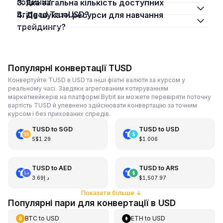
години?
3. Яка загальна кількість доступних
Bridged TrueUSD?
4. Де шукати ресурси для навчання
трейдингу?
Популярні конвертації TUSD
Конвертуйте TUSD в USD та інші фіатні валюти за курсом у
реальному часі. Завдяки агрегованим котируванням
маркетмейкерів на платформі Bybit ви можете перевіряти поточну
вартість TUSD й упевнено здійснювати конвертацію за точним
курсом і без прихованих спредів.
TUSD
to
SGD
TUSD
to
USD
S$1.29
$1.006
TUSD
to
AED
TUSD
to
ARS
د.إ3.69
$1,507.97
Показати більше
↓
Популярні пари для конвертації в USD
BTC
to
USD
ETH
to
USD