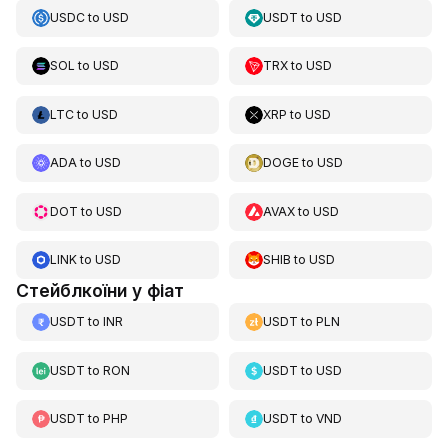
USDC
to
USD
USDT
to
USD
SOL
to
USD
TRX
to
USD
LTC
to
USD
XRP
to
USD
ADA
to
USD
DOGE
to
USD
DOT
to
USD
AVAX
to
USD
LINK
to
USD
SHIB
to
USD
Стейблкоїни у фіат
USDT
to
INR
USDT
to
PLN
USDT
to
RON
USDT
to
USD
USDT
to
PHP
USDT
to
VND