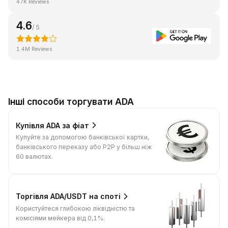
47K Reviews
4.6
/ 5
1.4M Reviews
Інші способи торгувати ADA
Купівля ADA за фіат
Купуйте за допомогою банківської картки,
банківського переказу або P2P у більш ніж
60 валютах.
Торгівля ADA/USDT на споті
Користуйтеся глибокою ліквідністю та
комісіями мейкера від 0,1%.