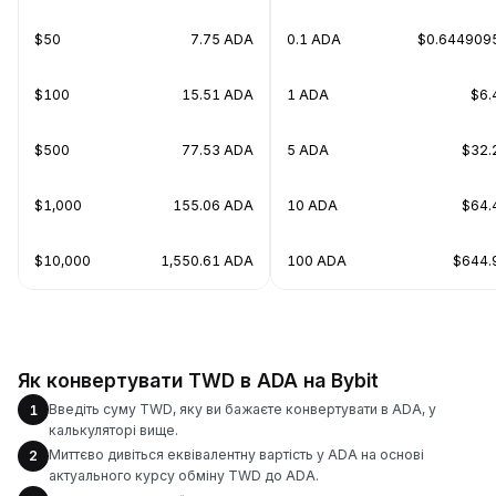
$50
7.75 ADA
0.1 ADA
$0.644909
$100
15.51 ADA
1 ADA
$6.
$500
77.53 ADA
5 ADA
$32.
$1,000
155.06 ADA
10 ADA
$64.
$10,000
1,550.61 ADA
100 ADA
$644.
Як конвертувати TWD в ADA на Bybit
Введіть суму TWD, яку ви бажаєте конвертувати в ADA, у
1
калькуляторі вище.
Миттєво дивіться еквівалентну вартість у ADA на основі
2
актуального курсу обміну TWD до ADA.