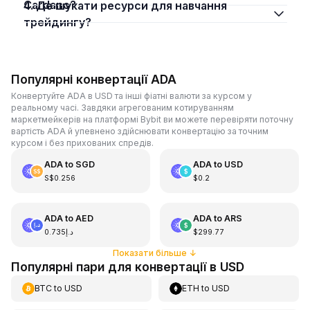
Cardano?
4. Де шукати ресурси для навчання
трейдингу?
Популярні конвертації ADA
Конвертуйте ADA в USD та інші фіатні валюти за курсом у
реальному часі. Завдяки агрегованим котируванням
маркетмейкерів на платформі Bybit ви можете перевіряти поточну
вартість ADA й упевнено здійснювати конвертацію за точним
курсом і без прихованих спредів.
ADA
to
SGD
ADA
to
USD
S$0.256
$0.2
ADA
to
AED
ADA
to
ARS
د.إ0.735
$299.77
Показати більше
↓
Популярні пари для конвертації в USD
BTC
to
USD
ETH
to
USD