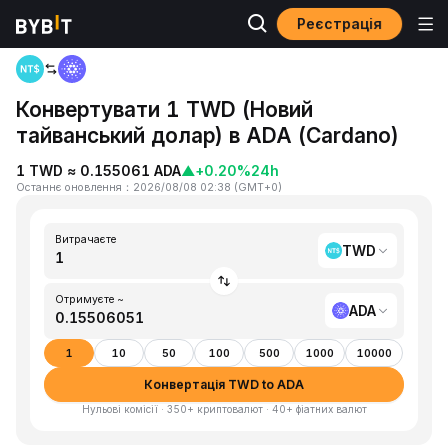
Реєстрація
Головна
TWD to ADA
Конвертувати 1 TWD (Новий
тайванський долар) в ADA (Cardano)
1 TWD ≈ 0.155061 ADA
▲
+0.20%
24h
Останнє оновлення
：
2026/08/08 02:38
(
GMT+0
)
Витрачаєте
TWD
Отримуєте ~
ADA
1
10
50
100
500
1000
10000
Конвертація TWD to ADA
Нульові комісії · 350+ криптовалют · 40+ фіатних валют