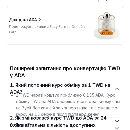
Дохід на ADA
Примножуйте активи з Easy Earn та Ончейн
Earn.
Поширені запитання про конвертацію TWD
у ADA
1. Який поточний курс обміну за 1 TWD на
ADA?
1 TWD наразі коштує приблизно 0.155 ADA. Курс
обміну TWD на ADA оновлюється в реальному часі
на Bybit без комісій за конвертацію та з фіксацією
курсу на 15 секунд після підтвердження.
2. Як змінювався курс TWD до ADA за 24
години?
3. Яка загальна кількість доступних