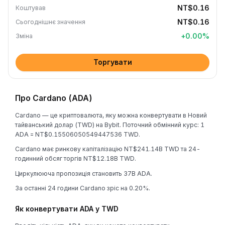
NT$0.16
Коштував
NT$0.16
Сьогоднішнє значення
+
0.00
%
Зміна
Торгувати
Про Cardano (ADA)
Cardano — це криптовалюта, яку можна конвертувати в Новий
тайванський долар (TWD) на Bybit. Поточний обмінний курс: 1
ADA = NT$0.15506050549447536 TWD.
Cardano має ринкову капіталізацію NT$241.14B TWD та 24-
годинний обсяг торгів NT$12.18B TWD.
Циркулююча пропозиція становить 37B ADA.
За останні 24 години Cardano зріс на 0.20%.
Як конвертувати ADA у TWD