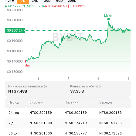
24H
7D
14D
30D
60D
200D
Високий
:
NT$
0.208704
Низький
:
NT$
0.169921
Останнє оновлення: 2026-08-08, 02:38 GMT+0
Історичний максимум
Історичний мінімум
NT$3.09
NT$0.019253
Ринкова капіталізація
Кількість в обігу
NT$7.48B
37.35 B
Період
Високий
Низький
Середнє
24 год
NT$0.200159
NT$0.200159
NT$0.200159
7 дн.
NT$0.201000
NT$0.174219
NT$0.191756
30 дн.
NT$0.201000
NT$0.155777
NT$0.171626