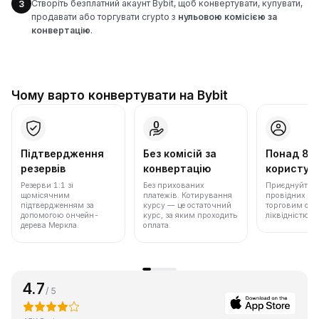
Створіть безплатний акаунт Bybit, щоб конвертувати, купувати,
3
продавати або торгувати crypto з
нульовою комісією за
конвертацію
.
Чому варто конвертувати на Bybit
Підтвердження
Без комісій за
Понад 86
резервів
конвертацію
користува
Резерви 1:1 зі
Без прихованих
Приєднуйтеся 
щомісячним
платежів. Котирування
провідних бір
підтвердженням за
курсу — це остаточний
торговим обс
допомогою ончейн-
курс, за яким проходить
ліквідністю.
дерева Меркла.
оплата.
4.7
/ 5