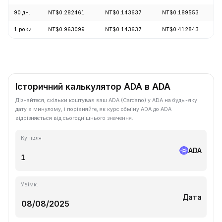
90 дн.
NT$0.282461
NT$0.143637
NT$0.189553
1 роки
NT$0.963099
NT$0.143637
NT$0.412843
Історичний калькулятор ADA в ADA
Дізнайтеся, скільки коштував ваш ADA (Cardano) у ADA на будь-яку
дату в минулому, і порівняйте, як курс обміну ADA до ADA
відрізняється від сьогоднішнього значення.
Купівля
ADA
Увімк.
Дата