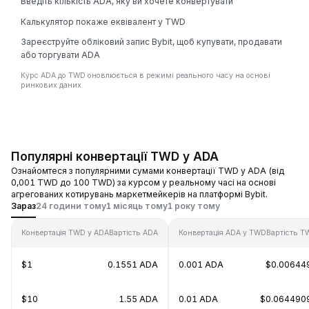
Введіть кількість ADA, яку ви хочете конвертувати
Калькулятор покаже еквівалент у TWD
Зареєструйте обліковий запис Bybit, щоб купувати, продавати
або торгувати ADA
Курс ADA до TWD оновлюється в режимі реального часу на основі
ринкових даних.
Популярні конвертації TWD у ADA
Ознайомтеся з популярними сумами конвертації TWD у ADA (від
0,001 TWD до 100 TWD) за курсом у реальному часі на основі
агрегованих котирувань маркетмейкерів на платформі Bybit.
Зараз
24 години тому
1 місяць тому
1 року тому
Конвертація TWD у ADA
Вартість ADA
Конвертація ADA у TWD
Вартість T
$1
0.1551 ADA
0.001 ADA
$0.00644
$10
1.55 ADA
0.01 ADA
$0.064490