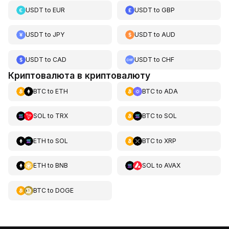
USDT
to
EUR
USDT
to
GBP
USDT
to
JPY
USDT
to
AUD
USDT
to
CAD
USDT
to
CHF
Криптовалюта в криптовалюту
BTC
to
ETH
BTC
to
ADA
SOL
to
TRX
BTC
to
SOL
ETH
to
SOL
BTC
to
XRP
ETH
to
BNB
SOL
to
AVAX
BTC
to
DOGE