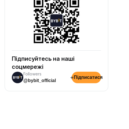
Підписуйтесь на наші
соцмережі
Followers
+
Підписатися
@bybit_official