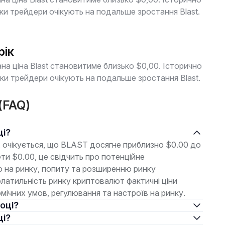
и трейдери очікують на подальше зростання Blast.
рік
на ціна Blast становитиме близько $0,00. Історично
и трейдери очікують на подальше зростання Blast.
 (FAQ)
ці?
 очікується, що BLAST досягне приблизно $0.00 до
ти $0.00, це свідчить про потенційне
 на ринку, попиту та розширенню ринку
латильність ринку криптовалют фактичні ціни
мічних умов, регулювання та настроїв на ринку.
році?
ці?