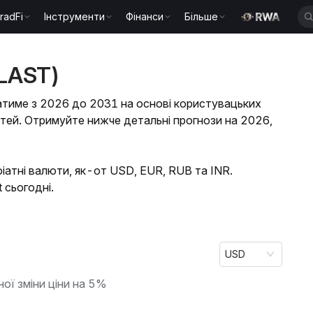
radFi
Інструменти
Фінанси
Більше
BLAST)
татиме з 2026 до 2031 на основі користувацьких
стей. Отримуйте нижче детальні прогнози на 2026,
іатні валюти, як-от USD, EUR, RUB та INR.
t сьогодні.
USD
ної зміни ціни на 5%