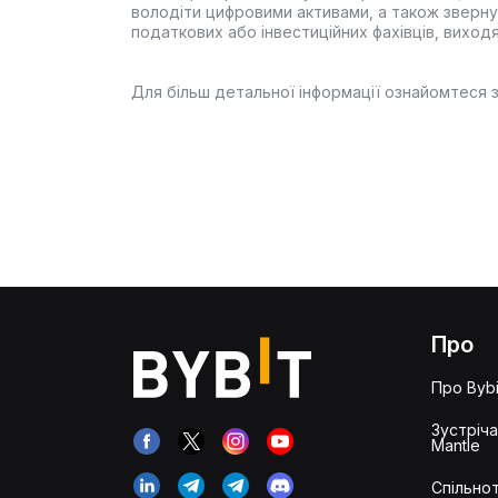
володіти цифровими активами, а також звернут
податкових або інвестиційних фахівців, виходя
Для більш детальної інформації ознайомтеся 
Про
Про Bybi
Зустріч
Mantle
Спільнот