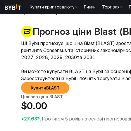
Купити криптовалюту
Ринки
Торгівля
T
Прогноз ціни
Прогноз ціни BLAST
Прогноз ціни Blast (
ШІ Bybit прогнозує, що ціна Blast (BLAST) зрос
рейтингів Consensus та історичних закономірно
2027, 2028, 2029, 2030та 2031.
Ви можете купувати BLAST на Bybit за основні ф
Зареєструйтеся на Bybit і почніть торгувати Blas
КупитиBLAST
Цільова ціна BLAST
$
0.00
+27.63%
Протягом 5 років на основі прогнозова