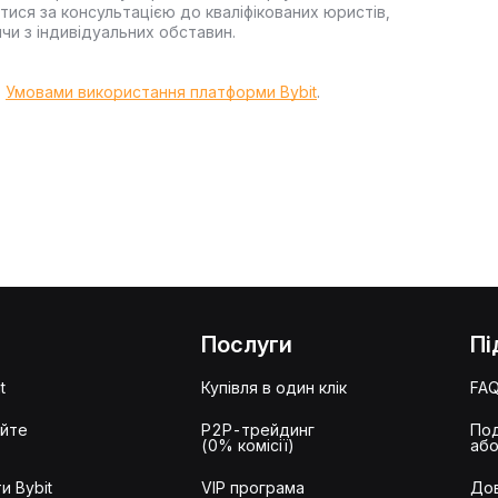
ися за консультацією до кваліфікованих юристів,
чи з індивідуальних обставин.
з
Умовами використання платформи Bybit
.
Послуги
Пі
t
Купівля в один клік
FA
айте
P2P-трейдинг
Под
(0% комісії)
або
и Bybit
VIP програма
Дов