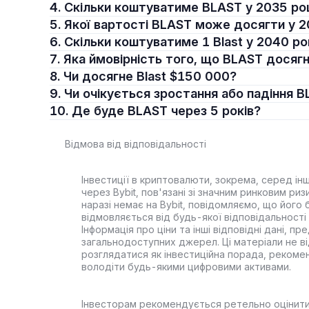
4. Скільки коштуватиме BLAST у 2035 ро
5. Якої вартості BLAST може досягти у 
6. Скільки коштуватиме 1 Blast у 2040 ро
7. Яка ймовірність того, що BLAST досяг
8. Чи досягне Blast $150 000?
9. Чи очікується зростання або падіння 
10. Де буде BLAST через 5 років?
Відмова від відповідальності
Інвестиції в криптовалюти, зокрема, серед іншо
через Bybit, пов'язані зі значним ринковим ри
наразі немає на Bybit, повідомляємо, що його
відмовляється від будь-якої відповідальності 
Інформація про ціни та інші відповідні дані, п
загальнодоступних джерел. Ці матеріали не ві
розглядатися як інвестиційна порада, рекоме
володіти будь-якими цифровими активами.
Інвесторам рекомендується ретельно оцінити