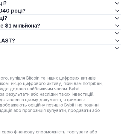
ці?
2040 році?
ці?
не $1 мільйона?
BLAST?
го, купівля Bitcoin та інших цифрових активів
зиком. Якщо цифрового активу, який вам потрібен,
 буде додано найближчим часом. Bybit
за результати або наслідки таких інвестицій.
редставлені в цьому документі, отримані з
дображають офіційну позицію Bybit і не повинні
ндація або пропозиція купувати, продавати або
 свою фінансову спроможність торгувати або