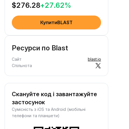
$
276.28
+
27.62
%
КупитиBLAST
Ресурси по Blast
Сайт
blast.io
Спільнота
Скануйте код і завантажуйте
застосунок
Сумісність з iOS та Android (мобільні
телефони та планшети)