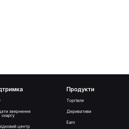
дтримка
Продукти
Q
Торгівля
ати звернення
Деривативи
 скаргу
Earn
ідковий центр