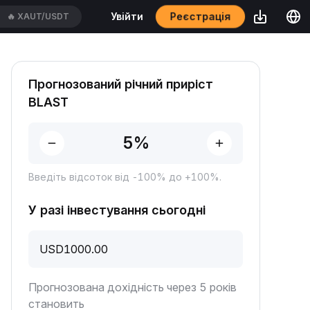
Реєстрація
Увійти
🔥
XAUT/USDT
Прогнозований річний приріст
BLAST
Введіть відсоток від -100% до +100%.
У разі інвестування сьогодні
USD
Прогнозована дохідність через 5 років
становить