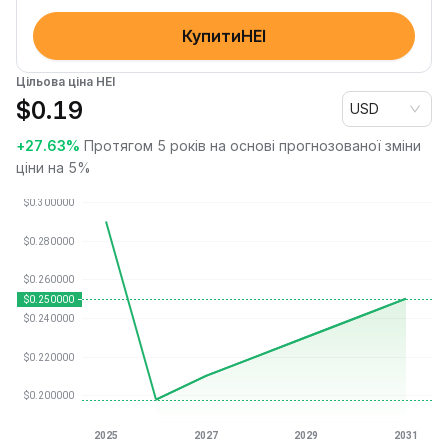
КупитиHEI
Цільова ціна HEI
$
0.19
USD
+27.63%
Протягом 5 років на основі прогнозованої зміни
ціни на 5%