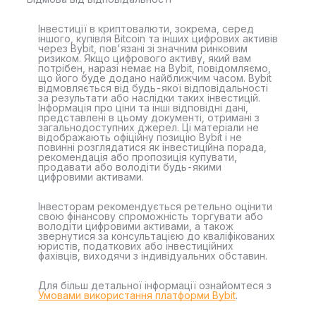
Інвестиції в криптовалюти, зокрема, серед
іншого, купівля Bitcoin та інших цифрових активів
через Bybit, пов'язані зі значним ринковим
ризиком. Якщо цифрового активу, який вам
потрібен, наразі немає на Bybit, повідомляємо,
що його буде додано найближчим часом. Bybit
відмовляється від будь-якої відповідальності
за результати або наслідки таких інвестицій.
Інформація про ціни та інші відповідні дані,
представлені в цьому документі, отримані з
загальнодоступних джерел. Ці матеріали не
відображають офіційну позицію Bybit і не
повинні розглядатися як інвестиційна порада,
рекомендація або пропозиція купувати,
продавати або володіти будь-якими
цифровими активами.
Інвесторам рекомендується ретельно оцінити
свою фінансову спроможність торгувати або
володіти цифровими активами, а також
звернутися за консультацією до кваліфікованих
юристів, податкових або інвестиційних
фахівців, виходячи з індивідуальних обставин.
Для більш детальної інформації ознайомтеся з
Умовами використання платформи Bybit
.