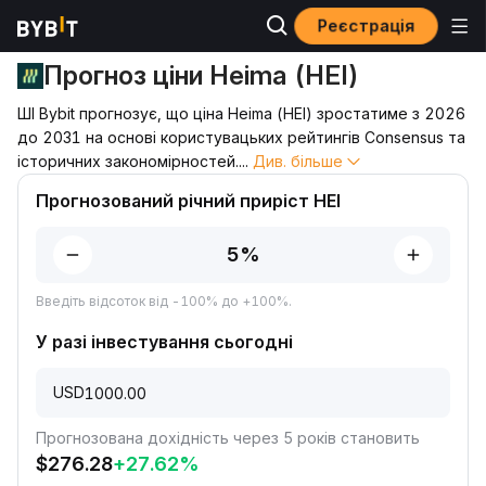
Реєстрація
Прогноз ціни
Прогноз ціни HEI
Прогноз ціни Heima (HEI)
ШІ Bybit прогнозує, що ціна Heima (HEI) зростатиме з 2026
до 2031 на основі користувацьких рейтингів Consensus та
історичних закономірностей.
...
Див. більше
Прогнозований річний приріст HEI
Введіть відсоток від -100% до +100%.
У разі інвестування сьогодні
USD
Прогнозована дохідність через 5 років становить
$
276.28
+
27.62
%