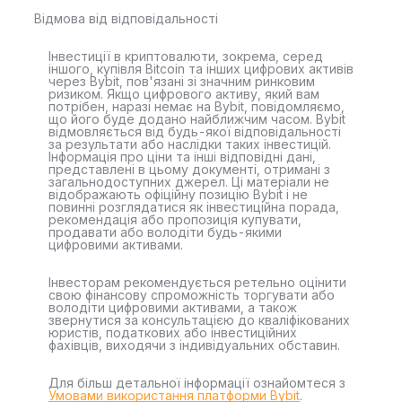
Відмова від відповідальності
Інвестиції в криптовалюти, зокрема, серед
іншого, купівля Bitcoin та інших цифрових активів
через Bybit, пов'язані зі значним ринковим
ризиком. Якщо цифрового активу, який вам
потрібен, наразі немає на Bybit, повідомляємо,
що його буде додано найближчим часом. Bybit
відмовляється від будь-якої відповідальності
за результати або наслідки таких інвестицій.
Інформація про ціни та інші відповідні дані,
представлені в цьому документі, отримані з
загальнодоступних джерел. Ці матеріали не
відображають офіційну позицію Bybit і не
повинні розглядатися як інвестиційна порада,
рекомендація або пропозиція купувати,
продавати або володіти будь-якими
цифровими активами.
Інвесторам рекомендується ретельно оцінити
свою фінансову спроможність торгувати або
володіти цифровими активами, а також
звернутися за консультацією до кваліфікованих
юристів, податкових або інвестиційних
фахівців, виходячи з індивідуальних обставин.
Для більш детальної інформації ознайомтеся з
Умовами використання платформи Bybit
.