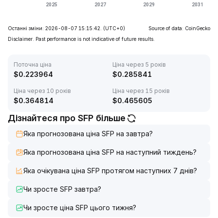
Останні зміни: 2026-08-07 15:15:42.
(UTC+0)
Source of data: CoinGecko
Disclaimer. Past performance is not indicative of future results.
Поточна ціна
Ціна через 5 років
$
0.223964
$
0.285841
Ціна через 10 років
Ціна через 15 років
$
0.364814
$
0.465605
Дізнайтеся про SFP більше
Яка прогнозована ціна SFP на завтра?
Яка прогнозована ціна SFP на наступний тиждень?
Яка очікувана ціна SFP протягом наступних 7 днів?
Чи зросте SFP завтра?
Чи зросте ціна SFP цього тижня?