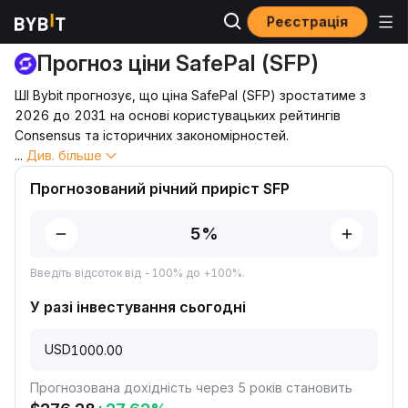
Реєстрація
Прогноз ціни
Прогноз ціни SFP
Прогноз ціни SafePal (SFP)
ШІ Bybit прогнозує, що ціна SafePal (SFP) зростатиме з
2026 до 2031 на основі користувацьких рейтингів
Consensus та історичних закономірностей.
...
Див. більше
Прогнозований річний приріст SFP
Введіть відсоток від -100% до +100%.
У разі інвестування сьогодні
USD
Прогнозована дохідність через 5 років становить