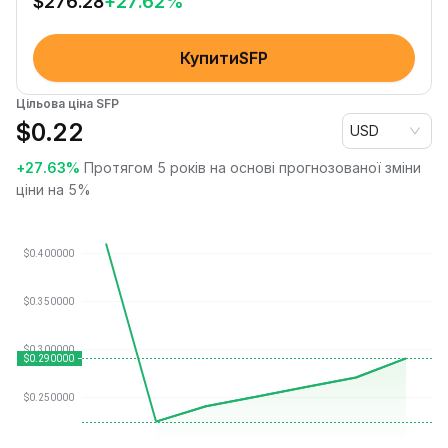
$
276.28
+
27.62
%
КупитиSFP
Цільова ціна SFP
$
0.22
USD
+27.63%
Протягом 5 років на основі прогнозованої зміни
ціни на 5%