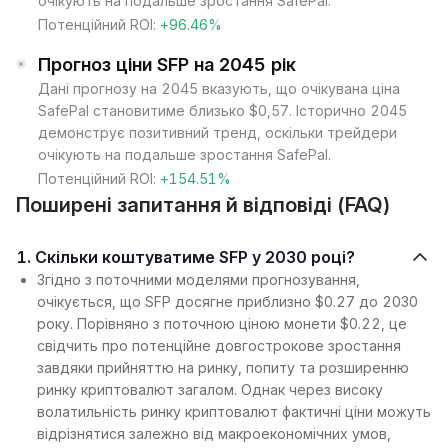
очікують на подальше зростання SafePal.
Потенційний ROI:
+96.46%
Прогноз ціни SFP на 2045 рік
Дані прогнозу на 2045 вказують, що очікувана ціна
SafePal становитиме близько $0,57. Історично 2045
демонструє позитивний тренд, оскільки трейдери
очікують на подальше зростання SafePal.
Потенційний ROI:
+154.51%
Поширені запитання й відповіді (FAQ)
1. Скільки коштуватиме SFP у 2030 році?
Згідно з поточними моделями прогнозування,
очікується, що SFP досягне приблизно $0.27 до 2030
року. Порівняно з поточною ціною монети $0.22, це
свідчить про потенційне довгострокове зростання
завдяки прийняттю на ринку, попиту та розширенню
ринку криптовалют загалом. Однак через високу
волатильність ринку криптовалют фактичні ціни можуть
відрізнятися залежно від макроекономічних умов,