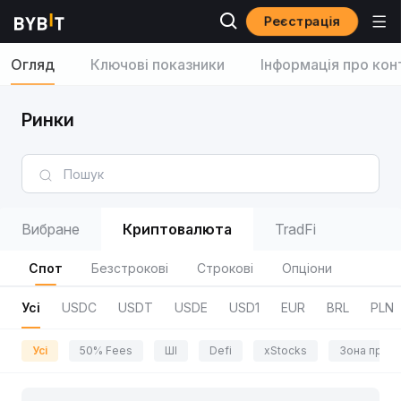
Реєстрація
Огляд
Ключові показники
Інформація про кон
Ринки
Вибране
Криптовалюта
TradFi
Спот
Безстрокові
Строкові
Опціони
Усі
USDC
USDT
USDE
USD1
EUR
BRL
PLN
Усі
50% Fees
ШІ
Defi
xStocks
Зона приг