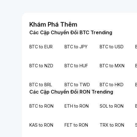
Khám Phá Thêm
Các Cặp Chuyển Đổi BTC Trending
BTC to EUR
BTC to JPY
BTC to USD
BTC to NZD
BTC to HUF
BTC to MXN
BTC to BRL
BTC to TWD
BTC to HKD
Các Cặp Chuyển Đổi RON Trending
BTC to RON
ETH to RON
SOL to RON
KAS to RON
FET to RON
TRX to RON