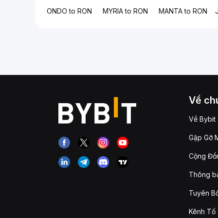
ONDO to RON
MYRIA to RON
MANTA to RON
Về chú
Về Bybit
Gặp Gỡ M
Cộng Đồn
Thông b
Tuyên Bố
Kênh Tố 