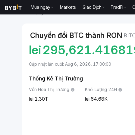
Mua ngay
Markets
Giao Dịch
TradFi
C
Thị trường
Giá Bitcoin BTC
Bitcoin to Leu Rumani
Chuyển đổi BTC thành RON
BIT
lei
295,621.4168
Cập nhật lần cuối: Aug 6, 2026, 17:00:00
Thống Kê Thị Trường
Vốn Hoá Thị Trường
Khối Lượng 24H
1.30T
64.68K