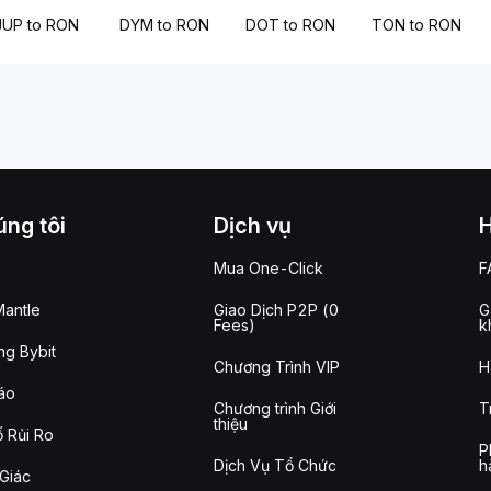
JUP to RON
DYM to RON
DOT to RON
TON to RON
ng tôi
Dịch vụ
Mua One-Click
F
antle
Giao Dịch P2P (0
G
Fees)
k
g Bybit
Chương Trình VIP
H
áo
Chương trình Giới
T
thiệu
 Rủi Ro
P
Dịch Vụ Tổ Chức
h
Giác