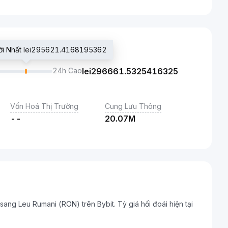
Mới Nhất lei295621.4168195362
24h Cao
lei
296661.5325416325
Vốn Hoá Thị Trường
Cung Lưu Thông
--
20.07M
i sang Leu Rumani (RON) trên Bybit. Tỷ giá hối đoái hiện tại