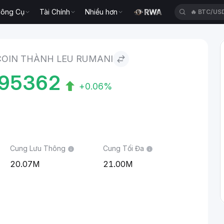
ông Cụ
Tài Chính
Nhiều hơn
🔥
XAUT/U
COIN THÀNH LEU RUMANI
195362
+0.06%
Cung Lưu Thông
Cung Tối Đa
20.07M
21.00M