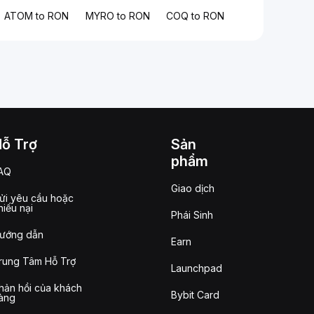
ATOM to RON
MYRO to RON
COQ to RON
Hỗ Trợ
Sản
phẩm
AQ
Giao dịch
ửi yêu cầu hoặc
hiếu nại
Phái Sinh
ướng dẫn
Earn
rung Tâm Hỗ Trợ
Launchpad
hản hồi của khách
Bybit Card
àng