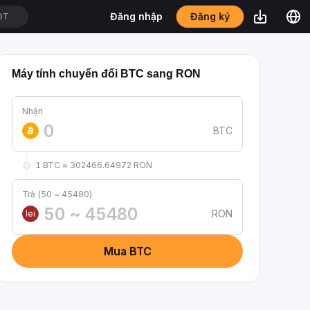
Đăng ký
Đăng nhập
SDT
Máy tính chuyển đổi BTC sang RON
Nhận
BTC
1 BTC ≈ 302466.64972 RON
Trả (50 ~ 45480)
RON
lei
Mua BTC