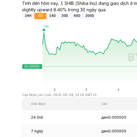
Tính đến hôm nay, 1 SHIB (Shiba Inu) đang giao dịch ở
slightly upward 8.40% trong 30 ngày qua.
24H
7D
14D
30D
60D
200D
Cập Nhật Lần Cuối: 2026-08-08, 14:26 GMT+0
Giai đoạn
Cao
24 Giờ
ден0.000005
7 ngày
ден0.000005