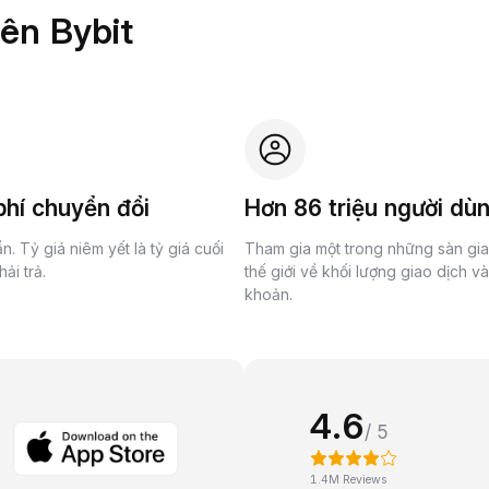
rên Bybit
hí chuyển đổi
Hơn 86 triệu người dù
n. Tỷ giá niêm yết là tỷ giá cuối
Tham gia một trong những sàn gi
ải trả.
thế giới về khối lượng giao dịch v
khoản.
4.6
/ 5
1.4M Reviews