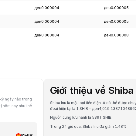
ден0.000004
ден0.000005
ден0.000004
ден0.000005
ден0.000004
ден0.000008
Giới thiệu về Shiba
 kỳ ngày nào trong
Shiba Inu là một loại tiền điện tử có thể được c
trị hôm nay như thế
đoái hiện tại là 1 SHIB = ден4,019.138710489
Nguồn cung lưu hành là 589T SHIB.
Trong 24 giờ qua, Shiba Inu đã giảm 1.48%.
SHIB