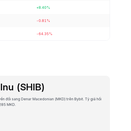
+8.40%
-0.81%
-64.35%
 Inu (SHIB)
huyển đổi sang Denar Macedonian (MKD) trên Bybit. Tỷ giá hối
6285 MKD.