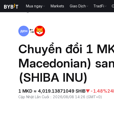
Mua ngay
Markets
Giao Dịch
TradFi
C
Trang chủ
MKD to SHIB
Chuyển đổi 1 M
Macedonian) sa
(SHIBA INU)
1 MKD ≈ 4,019.13871049 SHIB
▼
-1.48%
24
Cập Nhật Lần Cuối
：
2026/08/08 14:26
(
GMT+0
)