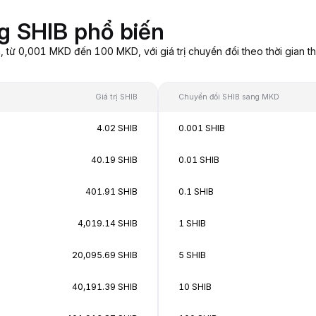
g SHIB phổ biến
từ 0,001 MKD đến 100 MKD, với giá trị chuyển đổi theo thời gian th
Giá trị SHIB
Chuyển đổi SHIB sang MKD
4.02 SHIB
0.001 SHIB
40.19 SHIB
0.01 SHIB
401.91 SHIB
0.1 SHIB
4,019.14 SHIB
1 SHIB
20,095.69 SHIB
5 SHIB
40,191.39 SHIB
10 SHIB