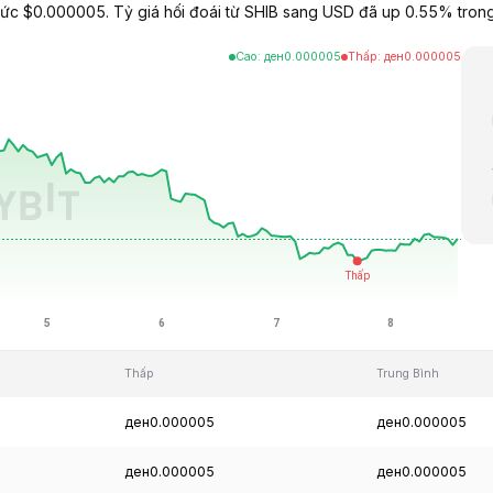
 mức $0.000005. Tỷ giá hối đoái từ SHIB sang USD đã up 0.55% tron
Cao
:
ден
0.000005
Thấp
:
ден
0.000005
Thấp
Trung Bình
ден0.000005
ден0.000005
ден0.000005
ден0.000005