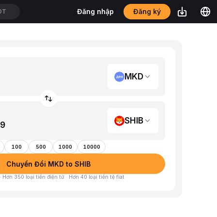
Đăng ký
Đăng nhập
DT
MKD
SHIB
100
500
1000
10000
Chuyển Đổi MKD to SHIB
 Hơn 350 loại tiền điện tử · Hơn 40 loại tiền tệ fiat