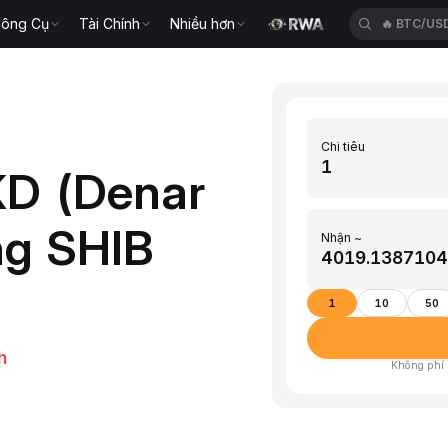
ông Cụ
Tài Chính
Nhiều hơn
🔥
BTC/US
Chi tiêu
KD (Denar
ng SHIB
Nhận ~
1
10
50
h
Không phí ·