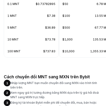
0.1 MNT
$0.73782895
$50
6.78 
1 MNT
$7.38
$100
13.55 
5 MNT
$36.89
$500
67.77 
10 MNT
$73.78
$1,000
135.53 
100 MNT
$737.83
$10,000
1,355.33 
Cách chuyển đổi MNT sang MXN trên Bybit
Nhập lượng MNT bạn muốn chuyển đổi sang MXN vào trình tính
1
bên trên.
Xem ngay giá trị tương đương bằng MXN dựa trên tỷ giá hối đoái
2
MNT sang MXN trực tiếp.
Đăng ký tài khoản Bybit miễn phí để chuyển đổi, mua, bán hoặc
3