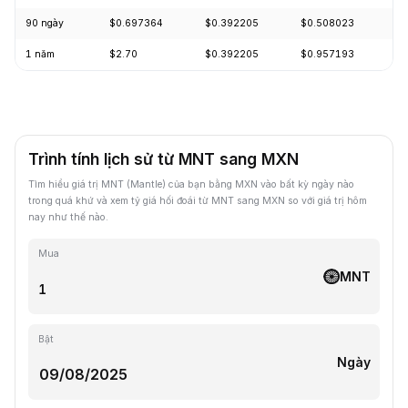
90 ngày
$0.697364
$0.392205
$0.508023
-
1 năm
$2.70
$0.392205
$0.957193
-
Trình tính lịch sử từ MNT sang MXN
Tìm hiểu giá trị MNT (Mantle) của bạn bằng MXN vào bất kỳ ngày nào
trong quá khứ và xem tỷ giá hối đoái từ MNT sang MXN so với giá trị hôm
nay như thế nào.
Mua
MNT
Bật
Ngày