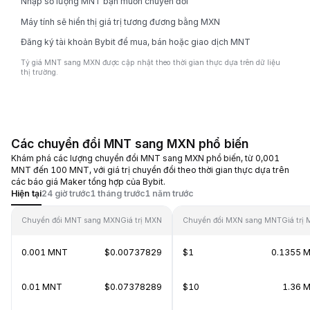
Nhập số lượng MNT bạn muốn chuyển đổi
Máy tính sẽ hiển thị giá trị tương đương bằng MXN
Đăng ký tài khoản Bybit để mua, bán hoặc giao dịch MNT
Tỷ giá MNT sang MXN được cập nhật theo thời gian thực dựa trên dữ liệu
thị trường.
Các chuyển đổi MNT sang MXN phổ biến
Khám phá các lượng chuyển đổi MNT sang MXN phổ biến, từ 0,001
MNT đến 100 MNT, với giá trị chuyển đổi theo thời gian thực dựa trên
các báo giá Maker tổng hợp của Bybit.
Hiện tại
24 giờ trước
1 tháng trước
1 năm trước
Chuyển đổi MNT sang MXN
Giá trị MXN
Chuyển đổi MXN sang MNT
Giá trị
0.001 MNT
$0.00737829
$1
0.1355 
0.01 MNT
$0.07378289
$10
1.36 