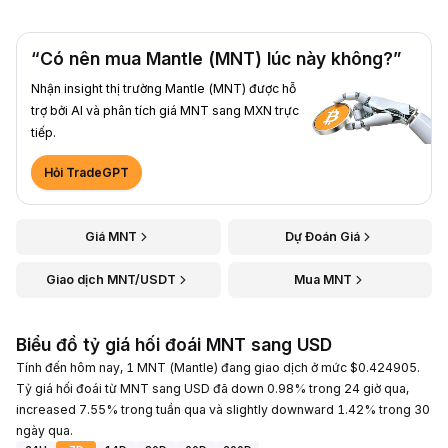
“Có nên mua Mantle (MNT) lúc này không?”
Nhận insight thị trường Mantle (MNT) được hỗ
trợ bởi AI và phân tích giá MNT sang MXN trực
tiếp.
Hỏi TradeGPT
Giá MNT
Dự Đoán Giá
Giao dịch MNT/USDT
Mua MNT
Biểu đồ tỷ giá hối đoái MNT sang USD
Tính đến hôm nay, 1 MNT (Mantle) đang giao dịch ở mức $0.424905.
Tỷ giá hối đoái từ MNT sang USD đã down 0.98% trong 24 giờ qua,
increased 7.55% trong tuần qua và slightly downward 1.42% trong 30
ngày qua.