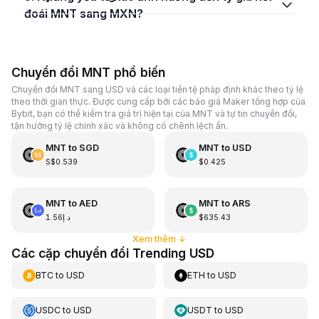
đoái MNT sang MXN?
Chuyển đổi MNT phổ biến
Chuyển đổi MNT sang USD và các loại tiền tệ pháp định khác theo tỷ lệ
theo thời gian thực. Được cung cấp bởi các báo giá Maker tổng hợp của
Bybit, bạn có thể kiểm tra giá trị hiện tại của MNT và tự tin chuyển đổi,
tận hưởng tỷ lệ chính xác và không có chênh lệch ẩn.
MNT
to
SGD
MNT
to
USD
S$0.539
$0.425
MNT
to
AED
MNT
to
ARS
د.إ1.56
$635.43
Xem thêm
↓
Các cặp chuyển đổi Trending USD
BTC
to
USD
ETH
to
USD
USDC
to
USD
USDT
to
USD