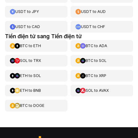
USDT
to
JPY
USDT
to
AUD
USDT
to
CAD
USDT
to
CHF
Tiền điện tử sang Tiền điện tử
BTC
to
ETH
BTC
to
ADA
SOL
to
TRX
BTC
to
SOL
ETH
to
SOL
BTC
to
XRP
ETH
to
BNB
SOL
to
AVAX
BTC
to
DOGE