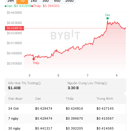
24H
7D
14D
30D
60D
200D
Cao
:
$
0.431958
Thấp
:
$
0.394301
Cập Nhật Lần Cuối: 2026-08-09, 14:15 GMT+0
Mức cao nhất mọi thời đại
Thấp nhất mọi thời đại
$2.86
$0.307978
Vốn Hoá Thị Trường
Nguồn Cung Lưu Thông
$1.40B
3.30 B
Giai đoạn
Cao
Thấp
Trung Bình
Th
24 Giờ
$0.429474
$0.424816
$0.427145
-
7 ngày
$0.429474
$0.396670
$0.410567
+
30 ngày
$0.441317
$0.392205
$0.414065
-