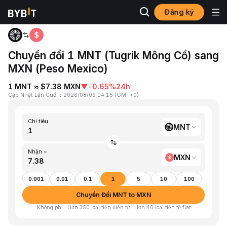
Đăng ký
Trang chủ
MNT to MXN
Chuyển đổi 1 MNT (Tugrik Mông Cổ) sang
MXN (Peso Mexico)
1 MNT ≈ $7.38 MXN
▼
-0.65%
24h
Cập Nhật Lần Cuối
：
2026/08/09 14:15
(
GMT+0
)
Chi tiêu
MNT
Nhận ~
MXN
0.001
0.01
0.1
1
5
10
100
Chuyển Đổi MNT to MXN
Không phí · Hơn 350 loại tiền điện tử · Hơn 40 loại tiền tệ fiat