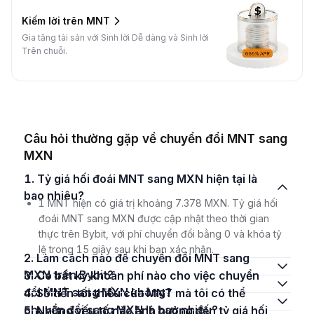
Kiếm lời trên MNT
Gia tăng tài sản với Sinh lời Dễ dàng và Sinh lời
Trên chuỗi.
Câu hỏi thường gặp về chuyển đổi MNT sang
MXN
1. Tỷ giá hối đoái MNT sang MXN hiện tại là
bao nhiêu?
1 MNT hiện có giá trị khoảng 7.378 MXN. Tỷ giá hối
đoái MNT sang MXN được cập nhật theo thời gian
thực trên Bybit, với phí chuyển đổi bằng 0 và khóa tỷ
lệ trong 15 giây sau khi bạn xác nhận.
2. Làm cách nào để chuyển đổi MNT sang
MXN trên Bybit?
3. Có bất kỳ khoản phí nào cho việc chuyển
đổi MNT sang MXN không?
4. Số tiền tối thiểu của MNT mà tôi có thể
chuyển đổi sang MXN là bao nhiêu?
5. Những yếu tố nào ảnh hưởng đến tỷ giá hối