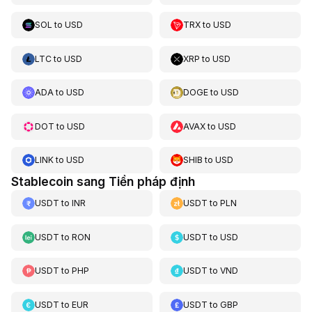
SOL
to
USD
TRX
to
USD
LTC
to
USD
XRP
to
USD
ADA
to
USD
DOGE
to
USD
DOT
to
USD
AVAX
to
USD
LINK
to
USD
SHIB
to
USD
Stablecoin sang Tiền pháp định
USDT
to
INR
USDT
to
PLN
USDT
to
RON
USDT
to
USD
USDT
to
PHP
USDT
to
VND
USDT
to
EUR
USDT
to
GBP