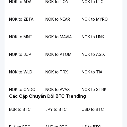
NOK to ADA
NOK to TON
NOK to LTC
NOK to ZETA
NOK to NEAR
NOK to MYRO
NOK to MNT
NOK to MAVIA
NOK to LINK
NOK to JUP
NOK to ATOM
NOK to AGIX
NOK to WLD
NOK to TRX
NOK to TIA
NOK to ONDO
NOK to AVAX
NOK to STRK
Các Cặp Chuyển Đổi BTC Trending
EUR to BTC
JPY to BTC
USD to BTC
PLN to BTC
AUD to BTC
ILS to BTC