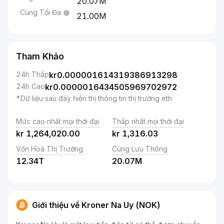
20.07M
Cung Tối Đa
21.00M
Tham Khảo
24h Thấp
kr
0.000001614319386913298
24h Cao
kr
0.0000016434505969702972
*Dữ liệu sau đây hiển thị thông tin thị trường eth
Mức cao nhất mọi thời đại
Thấp nhất mọi thời đại
kr
1,264,020.00
kr
1,316.03
Vốn Hoá Thị Trường
Cung Lưu Thông
12.34T
20.07M
Giới thiệu về Kroner Na Uy (NOK)