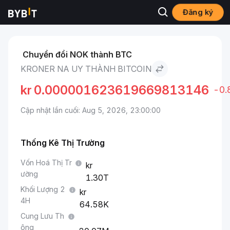
Đăng ký
Thị trường
Giá Bitcoin BTC
Kroner Na Uy to Bitcoin
Chuyển đổi NOK thành BTC
KRONER NA UY THÀNH BITCOIN
kr
0.000001623619669813146
-0
Cập nhật lần cuối: Aug 5, 2026, 23:00:00
Thống Kê Thị Trường
Vốn Hoá Thị Tr
ường
1.30T
Khối Lượng 2
4H
64.58K
Cung Lưu Th
ông