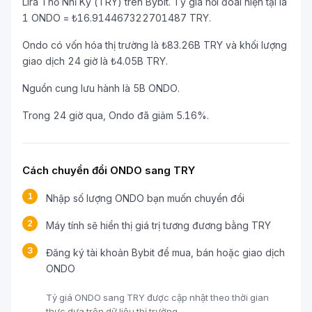
Lira Thổ Nhĩ Kỳ (TRY) trên Bybit. Tỷ giá hối đoái hiện tại là
1 ONDO = ₺16.914467322701487 TRY.
Ondo có vốn hóa thị trường là ₺83.26B TRY và khối lượng
giao dịch 24 giờ là ₺4.05B TRY.
Nguồn cung lưu hành là 5B ONDO.
Trong 24 giờ qua, Ondo đã giảm 5.16%.
Cách chuyển đổi ONDO sang TRY
1
Nhập số lượng ONDO bạn muốn chuyển đổi
2
Máy tính sẽ hiển thị giá trị tương đương bằng TRY
3
Đăng ký tài khoản Bybit để mua, bán hoặc giao dịch
ONDO
Tỷ giá ONDO sang TRY được cập nhật theo thời gian
thực dựa trên dữ liệu thị trường.