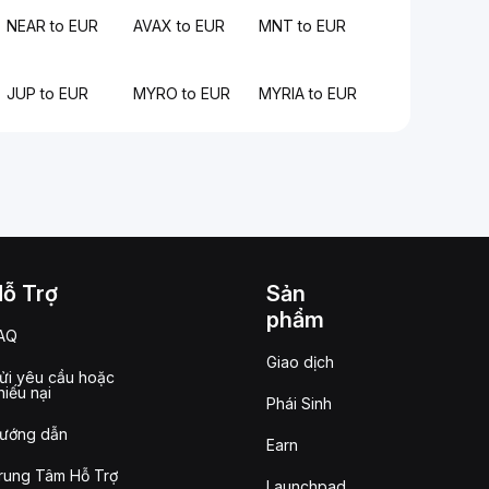
NEAR to EUR
AVAX to EUR
MNT to EUR
JUP to EUR
MYRO to EUR
MYRIA to EUR
Hỗ Trợ
Sản
phẩm
AQ
Giao dịch
ửi yêu cầu hoặc
hiếu nại
Phái Sinh
ướng dẫn
Earn
rung Tâm Hỗ Trợ
Launchpad