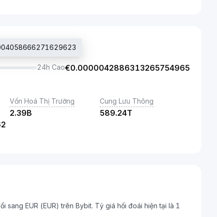
000004058666271629623
24h Cao
€
0.0000042886313265754965
Vốn Hoá Thị Trường
Cung Lưu Thông
2.39B
589.24T
62
ổi sang EUR (EUR) trên Bybit. Tỷ giá hối đoái hiện tại là 1