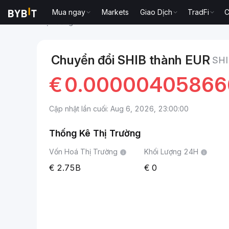
Mua ngay
Markets
Giao Dịch
TradFi
C
Thị trường
Giá Shiba Inu SHIB
Shiba Inu to EUR
Chuyển đổi SHIB thành EUR
SHI
€
0.0000040586
Cập nhật lần cuối: Aug 6, 2026, 23:00:00
Thống Kê Thị Trường
Vốn Hoá Thị Trường
Khối Lượng 24H
2.75B
0