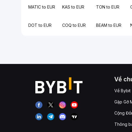
MATIC to EUR
KAS to EUR
TON to EUR
DOT to EUR
COQ to EUR
BEAM to EUR
Về chú
Về Bybit
Gặp Gỡ M
Cộng Đồn
Thông b