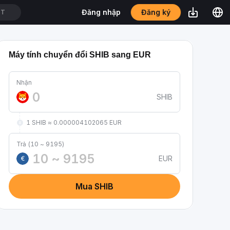
Đăng ký
Đăng nhập
DT
Máy tính chuyển đổi SHIB sang EUR
Nhận
SHIB
1 SHIB ≈ 0.000004102065 EUR
Trả (10 ~ 9195)
EUR
€
Mua SHIB