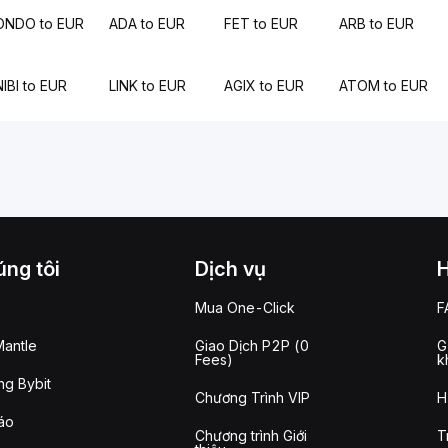
ONDO to EUR
ADA to EUR
FET to EUR
ARB to EUR
NIBI to EUR
LINK to EUR
AGIX to EUR
ATOM to EUR
ng tôi
Dịch vụ
Mua One-Click
F
antle
Giao Dịch P2P (0
G
Fees)
k
g Bybit
Chương Trình VIP
H
áo
Chương trình Giới
T