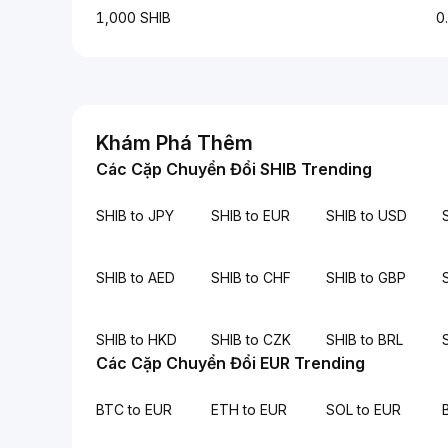
1,000 SHIB
0
Khám Phá Thêm
Các Cặp Chuyển Đổi SHIB Trending
SHIB to JPY
SHIB to EUR
SHIB to USD
SHIB to AED
SHIB to CHF
SHIB to GBP
SHIB to HKD
SHIB to CZK
SHIB to BRL
Các Cặp Chuyển Đổi EUR Trending
BTC to EUR
ETH to EUR
SOL to EUR