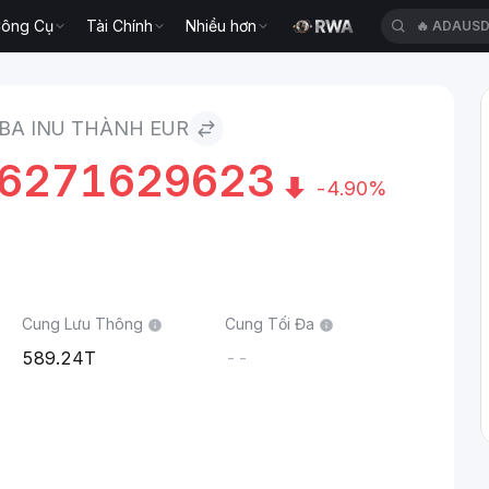
ông Cụ
Tài Chính
Nhiều hơn
🔥
ADAUS
BA INU THÀNH EUR
66271629623
-4.90%
Cung Lưu Thông
Cung Tối Đa
589.24T
--