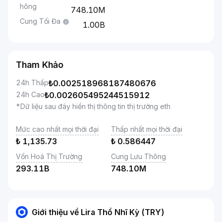
hông
748.10M
Cung Tối Đa
1.00B
Tham Khảo
24h Thấp
₺
0.002518968187480676
24h Cao
₺
0.002605495244515912
*Dữ liệu sau đây hiển thị thông tin thị trường eth
Mức cao nhất mọi thời đại
Thấp nhất mọi thời đại
₺
1,135.73
₺
0.586447
Vốn Hoá Thị Trường
Cung Lưu Thông
293.11B
748.10M
Giới thiệu về Lira Thổ Nhĩ Kỳ (TRY)