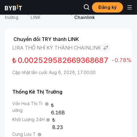
Đăng ký
Thị
Giá Chainlink
Lira Thổ Nhĩ Kỳ to
trường
LINK
Chainlink
Chuyển đổi TRY thành LINK
LIRA THỔ NHĨ KỲ THÀNH CHAINLINK
₺
0.002529582669368687
-0.78%
Cập nhật lần cuối: Aug 6, 2026, 17:00:00
Thống Kê Thị Trường
Vốn Hoá Thị Tr
ường
6.16B
Khối Lượng 24H
8.23
Cung Lưu T