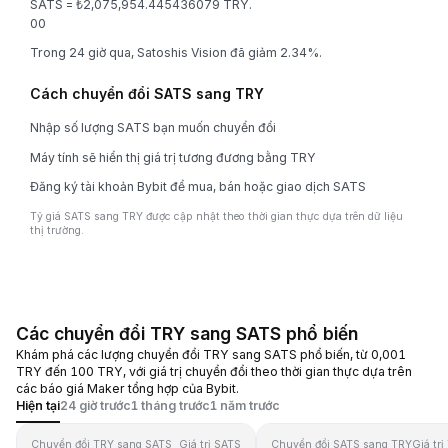
SATS = ₺2,075,954.445436079 TRY.
0
0
Trong 24 giờ qua, Satoshis Vision đã giảm 2.34%.
Cách chuyển đổi SATS sang TRY
Nhập số lượng SATS bạn muốn chuyển đổi
Máy tính sẽ hiển thị giá trị tương đương bằng TRY
Đăng ký tài khoản Bybit để mua, bán hoặc giao dịch SATS
Tỷ giá SATS sang TRY được cập nhật theo thời gian thực dựa trên dữ liệu
thị trường.
Các chuyển đổi TRY sang SATS phổ biến
Khám phá các lượng chuyển đổi TRY sang SATS phổ biến, từ 0,001
TRY đến 100 TRY, với giá trị chuyển đổi theo thời gian thực dựa trên
các báo giá Maker tổng hợp của Bybit.
Hiện tại
24 giờ trước
1 tháng trước
1 năm trước
Chuyển đổi TRY sang SATS
Giá trị SATS
Chuyển đổi SATS sang TRY
Giá trị