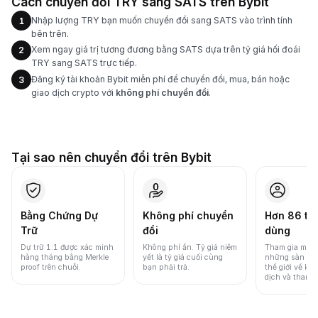
Cách chuyển đổi TRY sang SATS trên Bybit
Nhập lượng TRY bạn muốn chuyển đổi sang SATS vào trình tính
1
bên trên.
Xem ngay giá trị tương đương bằng SATS dựa trên tỷ giá hối đoái
2
TRY sang SATS trực tiếp.
Đăng ký tài khoản Bybit miễn phí để chuyển đổi, mua, bán hoặc
3
giao dịch crypto với
không phí chuyển đổi
.
Tại sao nên chuyển đổi trên Bybit
Bằng Chứng Dự
Không phí chuyển
Hơn 86 tri
Trữ
đổi
dùng
Dự trữ 1:1 được xác minh
Không phí ẩn. Tỷ giá niêm
Tham gia một 
hàng tháng bằng Merkle
yết là tỷ giá cuối cùng
những sàn gia
proof trên chuỗi.
bạn phải trả.
thế giới về khố
dịch và thanh