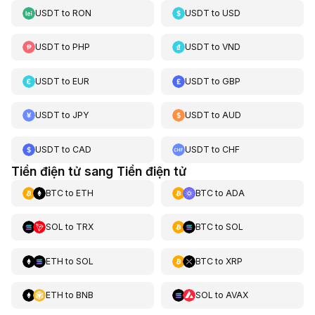
USDT
to
RON
USDT
to
USD
USDT
to
PHP
USDT
to
VND
USDT
to
EUR
USDT
to
GBP
USDT
to
JPY
USDT
to
AUD
USDT
to
CAD
USDT
to
CHF
Tiền điện tử sang Tiền điện tử
BTC
to
ETH
BTC
to
ADA
SOL
to
TRX
BTC
to
SOL
ETH
to
SOL
BTC
to
XRP
ETH
to
BNB
SOL
to
AVAX