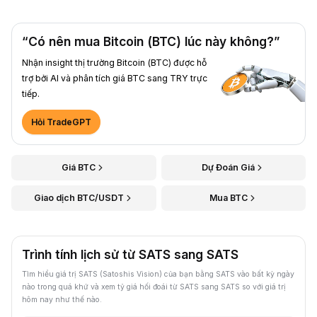
“Có nên mua Bitcoin (BTC) lúc này không?”
Nhận insight thị trường Bitcoin (BTC) được hỗ
trợ bởi AI và phân tích giá BTC sang TRY trực
tiếp.
Hỏi TradeGPT
Giá BTC
Dự Đoán Giá
Giao dịch BTC/USDT
Mua BTC
Trình tính lịch sử từ SATS sang SATS
Tìm hiểu giá trị SATS (Satoshis Vision) của bạn bằng SATS vào bất kỳ ngày
nào trong quá khứ và xem tỷ giá hối đoái từ SATS sang SATS so với giá trị
hôm nay như thế nào.