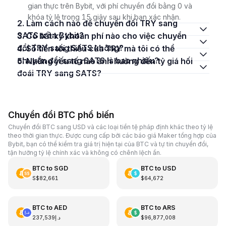
gian thực trên Bybit, với phí chuyển đổi bằng 0 và
khóa tỷ lệ trong 15 giây sau khi bạn xác nhận.
2. Làm cách nào để chuyển đổi TRY sang
SATS trên Bybit?
3. Có bất kỳ khoản phí nào cho việc chuyển
đổi TRY sang SATS không?
4. Số tiền tối thiểu của TRY mà tôi có thể
chuyển đổi sang SATS là bao nhiêu?
5. Những yếu tố nào ảnh hưởng đến tỷ giá hối
đoái TRY sang SATS?
Chuyển đổi BTC phổ biến
Chuyển đổi BTC sang USD và các loại tiền tệ pháp định khác theo tỷ lệ
theo thời gian thực. Được cung cấp bởi các báo giá Maker tổng hợp của
Bybit, bạn có thể kiểm tra giá trị hiện tại của BTC và tự tin chuyển đổi,
tận hưởng tỷ lệ chính xác và không có chênh lệch ẩn.
BTC
to
SGD
BTC
to
USD
S$82,661
$64,672
BTC
to
AED
BTC
to
ARS
د.إ237,539
$96,877,008