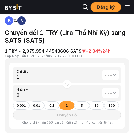
Đăng ký
Trang chủ
Lira Thổ Nhĩ Kỳ(TRY) to Satoshis Vision(SATS)
$
Chuyển đổi 1 TRY (Lira Thổ Nhĩ Kỳ) sang
SATS (SATS)
1 TRY ≈ 2,075,954.44543608 SATS
▼
-2.34%
24h
Cập Nhật Lần Cuối
：
2026/08/07 17:27
(
GMT+0
)
Chi tiêu
---
Nhận ~
---
0.001
0.01
0.1
1
5
10
100
Chuyển Đổi
Không phí · Hơn 350 loại tiền điện tử · Hơn 40 loại tiền tệ fiat