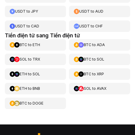
USDT
to
JPY
USDT
to
AUD
USDT
to
CAD
USDT
to
CHF
Tiền điện tử sang Tiền điện tử
BTC
to
ETH
BTC
to
ADA
SOL
to
TRX
BTC
to
SOL
ETH
to
SOL
BTC
to
XRP
ETH
to
BNB
SOL
to
AVAX
BTC
to
DOGE