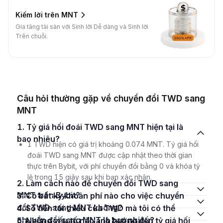
Kiếm lời trên MNT
Gia tăng tài sản với Sinh lời Dễ dàng và Sinh lời
Trên chuỗi.
Câu hỏi thường gặp về chuyển đổi TWD sang
MNT
1. Tỷ giá hối đoái TWD sang MNT hiện tại là
bao nhiêu?
1 TWD hiện có giá trị khoảng 0.074 MNT. Tỷ giá hối
đoái TWD sang MNT được cập nhật theo thời gian
thực trên Bybit, với phí chuyển đổi bằng 0 và khóa tỷ
lệ trong 15 giây sau khi bạn xác nhận.
2. Làm cách nào để chuyển đổi TWD sang
MNT trên Bybit?
3. Có bất kỳ khoản phí nào cho việc chuyển
đổi TWD sang MNT không?
4. Số tiền tối thiểu của TWD mà tôi có thể
chuyển đổi sang MNT là bao nhiêu?
5. Những yếu tố nào ảnh hưởng đến tỷ giá hối