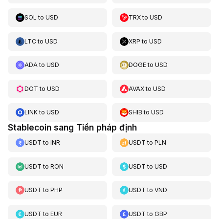
SOL
to
USD
TRX
to
USD
LTC
to
USD
XRP
to
USD
ADA
to
USD
DOGE
to
USD
DOT
to
USD
AVAX
to
USD
LINK
to
USD
SHIB
to
USD
Stablecoin sang Tiền pháp định
USDT
to
INR
USDT
to
PLN
USDT
to
RON
USDT
to
USD
USDT
to
PHP
USDT
to
VND
USDT
to
EUR
USDT
to
GBP