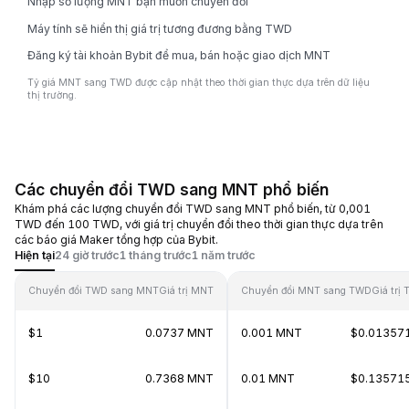
Nhập số lượng MNT bạn muốn chuyển đổi
Máy tính sẽ hiển thị giá trị tương đương bằng TWD
Đăng ký tài khoản Bybit để mua, bán hoặc giao dịch MNT
Tỷ giá MNT sang TWD được cập nhật theo thời gian thực dựa trên dữ liệu
thị trường.
Các chuyển đổi TWD sang MNT phổ biến
Khám phá các lượng chuyển đổi TWD sang MNT phổ biến, từ 0,001
TWD đến 100 TWD, với giá trị chuyển đổi theo thời gian thực dựa trên
các báo giá Maker tổng hợp của Bybit.
Hiện tại
24 giờ trước
1 tháng trước
1 năm trước
Chuyển đổi TWD sang MNT
Giá trị MNT
Chuyển đổi MNT sang TWD
Giá trị
$1
0.0737 MNT
0.001 MNT
$0.01357
$10
0.7368 MNT
0.01 MNT
$0.13571