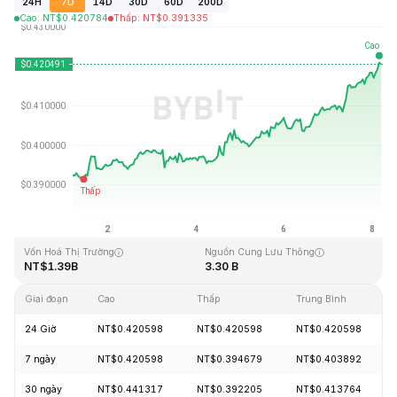
24H
7D
14D
30D
60D
200D
Cao
:
NT$
0.420784
Thấp
:
NT$
0.391335
Cập Nhật Lần Cuối: 2026-08-08, 04:11 GMT+0
Mức cao nhất mọi thời đại
Thấp nhất mọi thời đại
NT$2.86
NT$0.307978
Vốn Hoá Thị Trường
Nguồn Cung Lưu Thông
NT$1.39B
3.30 B
Giai đoạn
Cao
Thấp
Trung Bình
24 Giờ
NT$0.420598
NT$0.420598
NT$0.420598
7 ngày
NT$0.420598
NT$0.394679
NT$0.403892
30 ngày
NT$0.441317
NT$0.392205
NT$0.413764