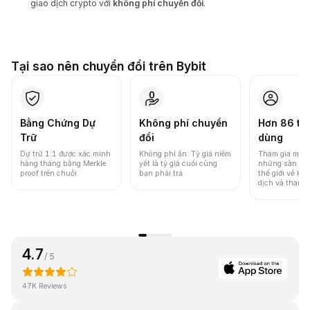
giao dịch crypto với
không phí chuyển đổi
.
Tại sao nên chuyển đổi trên Bybit
Bằng Chứng Dự
Không phí chuyển
Hơn 86 tri
Trữ
đổi
dùng
Dự trữ 1:1 được xác minh
Không phí ẩn. Tỷ giá niêm
Tham gia một 
hàng tháng bằng Merkle
yết là tỷ giá cuối cùng
những sàn gia
proof trên chuỗi.
bạn phải trả.
thế giới về khố
dịch và thanh
4.7
/ 5
47K Reviews