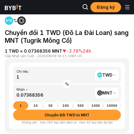
Đăng ký
Trang chủ
TWD to MNT
Chuyển đổi 1 TWD (Đô La Đài Loan) sang
MNT (Tugrik Mông Cổ)
1 TWD ≈ 0.07368356 MNT
▼
-2.78%
24h
Cập Nhật Lần Cuối
：
2026/08/08 04:11
(
GMT+0
)
Chi tiêu
TWD
Nhận ~
MNT
1
10
50
100
500
1000
10000
Chuyển Đổi TWD to MNT
Không phí · Hơn 350 loại tiền điện tử · Hơn 40 loại tiền tệ fiat