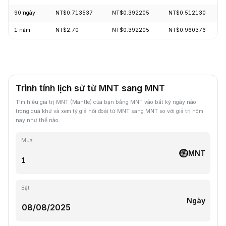
90 ngày
NT$0.713537
NT$0.392205
NT$0.512130
1 năm
NT$2.70
NT$0.392205
NT$0.960376
Trình tính lịch sử từ MNT sang MNT
Tìm hiểu giá trị MNT (Mantle) của bạn bằng MNT vào bất kỳ ngày nào
trong quá khứ và xem tỷ giá hối đoái từ MNT sang MNT so với giá trị hôm
nay như thế nào.
Mua
MNT
Bật
Ngày