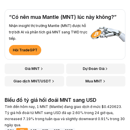
“Có nên mua Mantle (MNT) lúc này không?”
Nhận insight thị trường Mantle (MNT) được hỗ
trợ bởi AI và phân tích giá MNT sang TWD trực
tiếp.
Hỏi TradeGPT
Giá MNT
Dự Đoán Giá
Giao dịch MNT/USDT
Mua MNT
Biểu đồ tỷ giá hối đoái MNT sang USD
Tính đến hôm nay, 1 MNT (Mantle) đang giao dịch ở mức $0.420623.
Tỷ giá hối đoái từ MNT sang USD đã up 2.60% trong 24 giờ qua,
increased 7.19% trong tuần qua và slightly downward 0.91% trong 30
ngày qua.