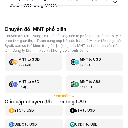
đoái TWD sang MNT?
Chuyển đổi MNT phổ biến
Chuyển đổi MNT sang USD và các loại tiền tệ pháp định khác theo tỷ lệ
theo thời gian thực. Được cung cấp bởi các báo giá Maker tổng hợp của
Bybit, bạn có thể kiểm tra giá trị hiện tại của MNT và tự tin chuyển đổi,
tận hưởng tỷ lệ chính xác và không có chênh lệch ẩn.
MNT
to
SGD
MNT
to
USD
S$0.538
$0.421
MNT
to
AED
MNT
to
ARS
د.إ1.54
$629.91
Xem thêm
↓
Các cặp chuyển đổi Trending USD
BTC
to
USD
ETH
to
USD
USDC
to
USD
USDT
to
USD