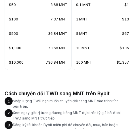
$50
3.68 MNT
0.1 MNT
$1
$100
7.37 MNT
1 MNT
$13
$500
36.84 MNT
5 MNT
$67
$1,000
73.68 MNT
10 MNT
$135
$10,000
736.84 MNT
100 MNT
$1,357
Cách chuyển đổi TWD sang MNT trên Bybit
Nhập lượng TWD bạn muốn chuyển đổi sang MNT vào trình tính
1
bên trên.
Xem ngay giá trị tương đương bằng MNT dựa trên tỷ giá hối đoái
2
TWD sang MNT trực tiếp.
Đăng ký tài khoản Bybit miễn phí để chuyển đổi, mua, bán hoặc
3