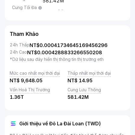
581.42M
Cung Tối Đa
--
Tham Khảo
24h Thấp
NT$
0.00041734645169456296
24h Cao
NT$
0.0004288833266550208
*Dữ liệu sau đây hiển thị thông tin thị trường eth
Mức cao nhất mọi thời đại
Thấp nhất mọi thời đại
NT$
9,648.05
NT$
14.95
Vốn Hoá Thị Trường
Cung Lưu Thông
1.36T
581.42M
Giới thiệu về Đô La Đài Loan (TWD)