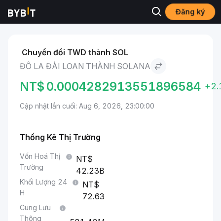
Đăng ký
Thị trường
Giá Solana SOL
Đô La Đài Loan to Solana
Chuyển đổi TWD thành SOL
ĐÔ LA ĐÀI LOAN THÀNH SOLANA
NT$
0.0004282913551896584
+2
Cập nhật lần cuối: Aug 6, 2026, 23:00:00
Thống Kê Thị Trường
Vốn Hoá Thị
Trường
42.23B
Khối Lượng 24
H
72.63
Cung Lưu
Thông