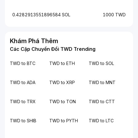
0.4282913551896584 SOL
1000 TWD
Khám Phá Thêm
Các Cặp Chuyển Đổi TWD Trending
TWD to BTC
TWD to ETH
TWD to SOL
TWD to ADA
TWD to XRP
TWD to MNT
TWD to TRX
TWD to TON
TWD to CTT
TWD to SHIB
TWD to PYTH
TWD to LTC