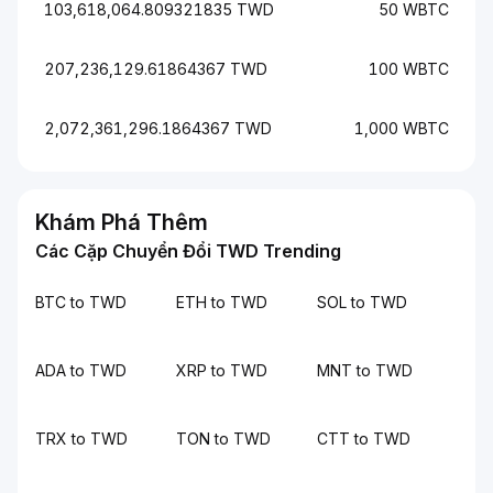
103,618,064.809321835 TWD
50 WBTC
207,236,129.61864367 TWD
100 WBTC
2,072,361,296.1864367 TWD
1,000 WBTC
Khám Phá Thêm
Các Cặp Chuyển Đổi TWD Trending
BTC to TWD
ETH to TWD
SOL to TWD
ADA to TWD
XRP to TWD
MNT to TWD
TRX to TWD
TON to TWD
CTT to TWD