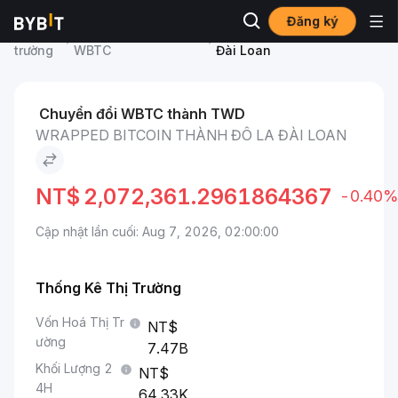
Đăng ký
Thị
Giá Wrapped Bitcoin
Wrapped Bitcoin to Đô La
trường
WBTC
Đài Loan
Chuyển đổi WBTC thành TWD
WRAPPED BITCOIN THÀNH ĐÔ LA ĐÀI LOAN
NT$
2,072,361.2961864367
-0.40%
Cập nhật lần cuối: Aug 7, 2026, 02:00:00
Thống Kê Thị Trường
Vốn Hoá Thị Tr
ường
7.47B
Khối Lượng 2
4H
64.33K