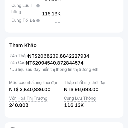
Cung Lưu T
hông
116.13K
Cung Tối Đa
--
Tham Khảo
24h Thấp
NT$
2068239.8842227934
24h Cao
NT$
2094540.872844574
*Dữ liệu sau đây hiển thị thông tin thị trường eth
Mức cao nhất mọi thời đại
Thấp nhất mọi thời đại
NT$
3,840,836.00
NT$
96,693.00
Vốn Hoá Thị Trường
Cung Lưu Thông
240.80B
116.13K