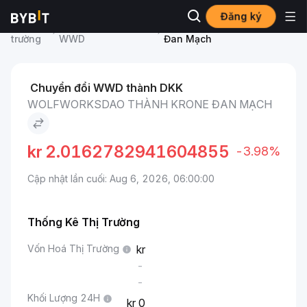
Đăng ký
Thị
Giá WolfWorksDAO
WolfWorksDAO to Krone
trường
WWD
Đan Mạch
Chuyển đổi WWD thành DKK
WOLFWORKSDAO THÀNH KRONE ĐAN MẠCH
kr
2.0162782941604855
-3.98%
Cập nhật lần cuối: Aug 6, 2026, 06:00:00
Thống Kê Thị Trường
Vốn Hoá Thị Trường
-
-
Khối Lượng 24H
0