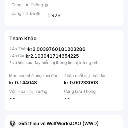
Cung Lưu Thông
--
Cung Tối Đa
1.92B
Tham Khảo
24h Thấp
kr
2.0039760181203286
24h Cao
kr
2.103041714654225
*Dữ liệu sau đây hiển thị thông tin thị trường eth
Mức cao nhất mọi thời đại
Thấp nhất mọi thời đại
kr
0.144048
kr
0.00233003
Vốn Hoá Thị Trường
Cung Lưu Thông
--
--
Giới thiệu về WolfWorksDAO (WWD)