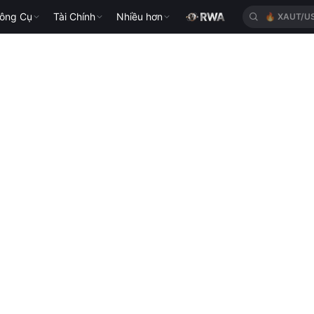
ông Cụ
Tài Chính
Nhiều hơn
🔥
XAUT/U