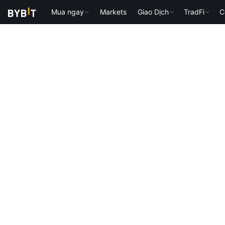
Mua ngay
Markets
Giao Dịch
TradFi
C