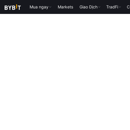
Mua ngay
Markets
Giao Dịch
TradFi
C