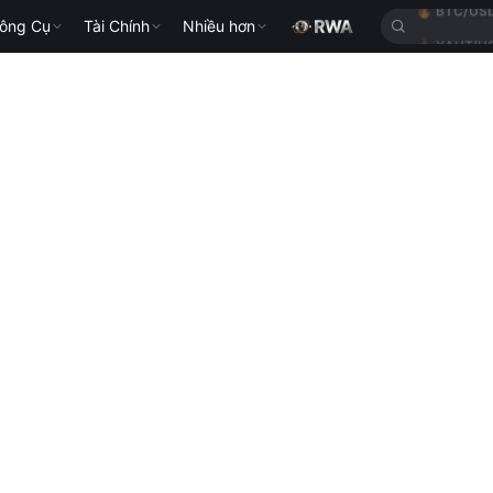
ông Cụ
Tài Chính
Nhiều hơn
🔥
XAUT/U