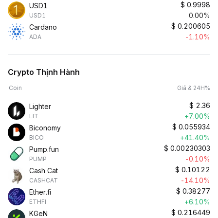
$
0.9998
USD1
0.00%
USD1
$
0.200605
Cardano
-1.10%
ADA
Crypto Thịnh Hành
Coin
Giá & 24H%
$
2.36
Lighter
+7.00%
LIT
$
0.055934
Biconomy
+41.40%
BICO
$
0.00230303
Pump.fun
-0.10%
PUMP
$
0.10122
Cash Cat
-14.10%
CASHCAT
$
0.38277
Ether.fi
+6.10%
ETHFI
$
0.216449
KGeN