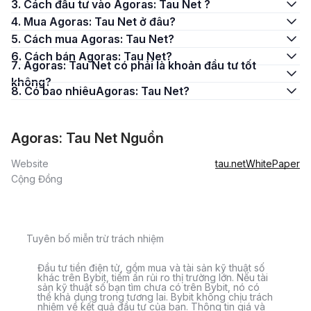
3. Cách đầu tư vào Agoras: Tau Net ?
4. Mua Agoras: Tau Net ở đâu?
5. Cách mua Agoras: Tau Net?
6. Cách bán Agoras: Tau Net?
7. Agoras: Tau Net có phải là khoản đầu tư tốt
không?
8. Có bao nhiêuAgoras: Tau Net?
Agoras: Tau Net Nguồn
Website
tau.net
WhitePaper
Cộng Đồng
Tuyên bố miễn trừ trách nhiệm
Đầu tư tiền điện tử, gồm mua và tài sản kỹ thuật số
khác trên Bybit, tiềm ẩn rủi ro thị trường lớn. Nếu tài
sản kỹ thuật số bạn tìm chưa có trên Bybit, nó có
thể khả dụng trong tương lai. Bybit không chịu trách
nhiệm về kết quả đầu tư của bạn. Thông tin giá và