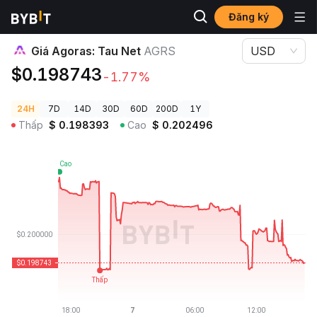
Đăng ký
Giá Tiền Điện Tử
Giá Agoras: Tau Net AGRS
Giá Agoras: Tau Net
AGRS
USD
$0.198743
-1.77%
24H
7D
14D
30D
60D
200D
1Y
Thấp
$
0.198393
Cao
$
0.202496