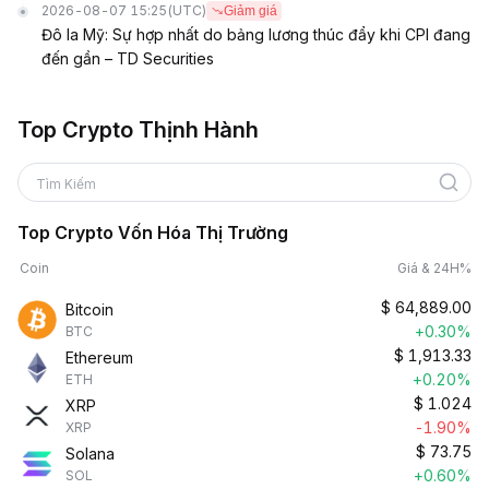
2026-08-07 15:25
(UTC)
Giảm giá
Đô la Mỹ: Sự hợp nhất do bảng lương thúc đẩy khi CPI đang
đến gần – TD Securities
Top Crypto Thịnh Hành
Tìm Kiếm
Top Crypto Vốn Hóa Thị Trường
Coin
Giá & 24H%
$
64,889.00
Bitcoin
+0.30%
BTC
$
1,913.33
Ethereum
+0.20%
ETH
$
1.024
XRP
-1.90%
XRP
$
73.75
Solana
+0.60%
SOL