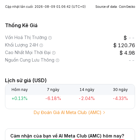
Cập nhật lần cuối: 2026-08-09 01:06:42
(UTC+0)
Source of data: CoinGecko
Thống Kê Giá
Vốn Hoá Thị Trường
--
Khối Lượng 24H
120.76
Cao Nhất Mọi Thời Đại
4.98
Nguồn Cung Lưu Thông
--
Lịch sử giá (USD)
Hôm nay
7 ngày
14 ngày
30 ngày
+0.13%
-6.18%
-2.04%
-4.33%
Dự Đoán Giá AI Meta Club (AMC)
Cảm nhận của bạn về AI Meta Club (AMC) hôm nay?