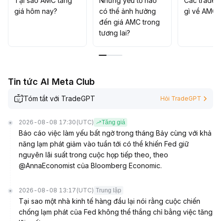
Tại sao AMC tăng
Những yếu tố nào
Các trader
Ngắn hạn nên đặt cắt lỗ quanh mức 2,50 USD để phòng
giá hôm nay?
có thể ảnh hưởng
gì về AMC?
tránh rủi ro giảm sâu hơn
.
đến giá AMC trong
tương lai?
Tin tức AI Meta Club
Tóm tắt với TradeGPT
Hỏi TradeGPT
2026-08-08 17:30
(UTC)
Tăng giá
Báo cáo việc làm yếu bất ngờ trong tháng Bảy cùng với khả
năng lạm phát giảm vào tuần tới có thể khiến Fed giữ
nguyên lãi suất trong cuộc họp tiếp theo, theo
@AnnaEconomist của Bloomberg Economic.
2026-08-08 13:17
(UTC)
Trung lập
Tại sao một nhà kinh tế hàng đầu lại nói rằng cuộc chiến
chống lạm phát của Fed không thể thắng chỉ bằng việc tăng