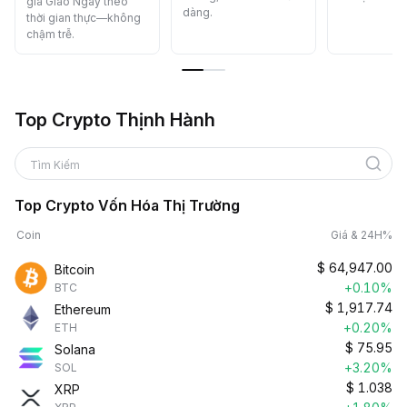
giá Giao Ngay theo
dàng.
thời gian thực—không
chậm trễ.
Top Crypto Thịnh Hành
Tìm Kiếm
Top Crypto Vốn Hóa Thị Trường
Coin
Giá & 24H%
$
64,947.00
Bitcoin
+0.10%
BTC
$
1,917.74
Ethereum
+0.20%
ETH
$
75.95
Solana
+3.20%
SOL
$
1.038
XRP