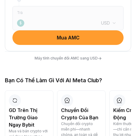
Trả
USD
$
Mua AMC
→
Máy tính chuyển đổi AMC sang USD
Bạn Có Thể Làm Gì Với AI Meta Club?
GD Trên Thị
Chuyển Đổi
Kiếm Cry
Trường Giao
Crypto Của Bạn
Động
Chuyển đổi crypto
Kiếm thưởng 
Ngay Bybit
miễn phí—nhanh
—chỉ cần nạp
Mua và bán crypto với
chóng, an toàn và dễ
thu lợi nhuận.