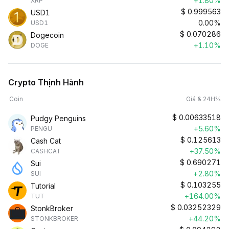
+1.80%
XRP
$
0.999563
USD1
0.00%
USD1
$
0.070286
Dogecoin
+1.10%
DOGE
Crypto Thịnh Hành
Coin
Giá & 24H%
$
0.00633518
Pudgy Penguins
+5.60%
PENGU
$
0.125613
Cash Cat
+37.50%
CASHCAT
$
0.690271
Sui
+2.80%
SUI
$
0.103255
Tutorial
+164.00%
TUT
$
0.03252329
StonkBroker
+44.20%
STONKBROKER