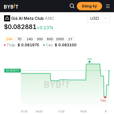
Đăng ký
Giá Tiền Điện Tử
Giá AI Meta Club AMC
Giá AI Meta Club
AMC
USD
$0.082881
+0.13%
24H
7D
14D
30D
60D
200D
1Y
Thấp
$
0.081975
Cao
$
0.083100