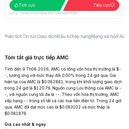
Tích cực
Tiêu cực
Lưu ý: Thông tin chỉ mang tính chất tham khảo.
an
Phân tích
Tin tức
Giao dịch
Đầu tư
Xếp hạng
Mạng xã hội
FAQ
Tóm tắt giá trực tiếp AMC
Tính đến 9 Th08 2026, AMC có tổng vốn hóa thị trường là $-
-, tương ứng với mức thay đổi 0.00% trong 24 giờ qua. Giá
hiện tại của AMC là $0.082881, trong khi khối lượng giao dịch
trong 24 giờ là $120.76. Nguồn cung Lưu thông của AMC là -
-, với nguồn cung tối đa là --. Theo vốn hóa thị trường, AMC
xếp hạng -- trong số tất cả các loại tiền điện tử. Trong 24 giờ
qua, AMC đã đạt mức cao là $0.083102 và mức thấp là
$0.081878.
Giá cao nhất & ngày