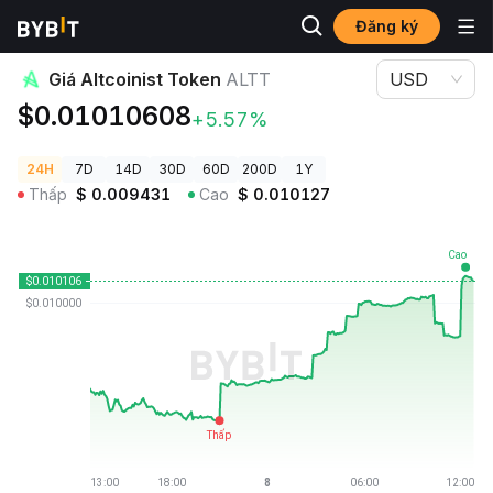
Đăng ký
Giá Tiền Điện Tử
Giá Altcoinist Token ALTT
Giá Altcoinist Token
ALTT
USD
$0.01010608
+5.57%
24H
7D
14D
30D
60D
200D
1Y
Thấp
$
0.009431
Cao
$
0.010127