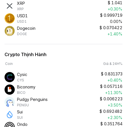
$
1.041
XRP
+0.30%
XRP
$
0.999719
USD1
0.00%
USD1
$
0.070422
Dogecoin
+1.40%
DOGE
Crypto Thịnh Hành
Coin
Giá & 24H%
$
0.831373
Cysic
+0.40%
CYS
$
0.057116
Biconomy
+11.30%
BICO
$
0.006223
Pudgy Penguins
+3.50%
PENGU
$
0.692482
Sui
+2.30%
SUI
$
0.351764
Ondo