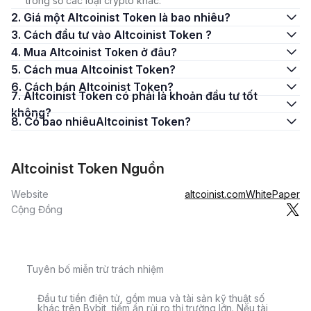
trong số các loại crypto khác.
2. Giá một Altcoinist Token là bao nhiêu?
3. Cách đầu tư vào Altcoinist Token ?
4. Mua Altcoinist Token ở đâu?
5. Cách mua Altcoinist Token?
6. Cách bán Altcoinist Token?
7. Altcoinist Token có phải là khoản đầu tư tốt
không?
8. Có bao nhiêuAltcoinist Token?
Altcoinist Token Nguồn
Website
altcoinist.com
WhitePaper
Cộng Đồng
Tuyên bố miễn trừ trách nhiệm
Đầu tư tiền điện tử, gồm mua và tài sản kỹ thuật số
khác trên Bybit, tiềm ẩn rủi ro thị trường lớn. Nếu tài