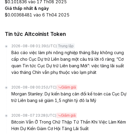
$0.101836 vào 17 Th08 2025
Giá thấp nhất & ngày
$0.00368481 vào 6 Th04 2025
Tin tức Altcoinist Token
2026-08-08 01:39
(UTC)
Trung lập
Báo cáo việc làm phi nông nghiệp tháng Bảy không cung
cấp cho Cục Dự trữ Liên bang một câu trả lời rõ ràng; “Cơ
quan Tin tức Cục Dự trữ Liên bang Mới”: việc tăng lãi suất
vào tháng Chín vẫn phụ thuộc vào lạm phát
2026-08-08 00:25
(UTC)
Giảm giá
Morgan Stanley: Dự kiến bảng cân đối kế toán của Cục Dự
trữ Liên bang sẽ giảm 1,5 nghìn tỷ đô la Mỹ
2026-08-07 23:28
(UTC)
Giảm giá
Bitcoin Vẫn Ở Trong Chữ Thập Tử Thần Khi Việc Làm Kém
Hơn Dự Kiến Giảm Cơ Hội Tăng Lãi Suất