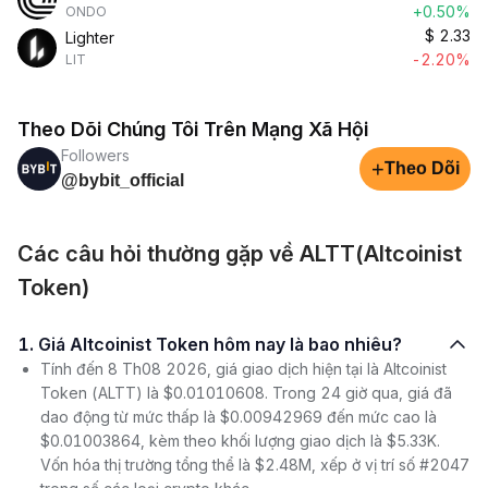
+0.50%
ONDO
$
2.33
Lighter
-2.20%
LIT
Theo Dõi Chúng Tôi Trên Mạng Xã Hội
Followers
+
Theo Dõi
@bybit_official
Các câu hỏi thường gặp về ALTT(Altcoinist
Token)
1. Giá Altcoinist Token hôm nay là bao nhiêu?
Tính đến 8 Th08 2026, giá giao dịch hiện tại là Altcoinist
Token (ALTT) là $0.01010608. Trong 24 giờ qua, giá đã
dao động từ mức thấp là $0.00942969 đến mức cao là
$0.01003864, kèm theo khối lượng giao dịch là $5.33K.
Vốn hóa thị trường tổng thể là $2.48M, xếp ở vị trí số #2047