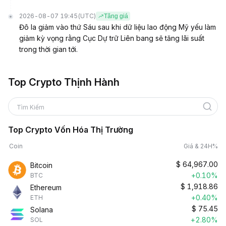
2026-08-07 19:45
(UTC)
Tăng giá
Đô la giảm vào thứ Sáu sau khi dữ liệu lao động Mỹ yếu làm
giảm kỳ vọng rằng Cục Dự trữ Liên bang sẽ tăng lãi suất
trong thời gian tới.
Top Crypto Thịnh Hành
Tìm Kiếm
Top Crypto Vốn Hóa Thị Trường
Coin
Giá & 24H%
$
64,967.00
Bitcoin
+0.10%
BTC
$
1,918.86
Ethereum
+0.40%
ETH
$
75.45
Solana
+2.80%
SOL