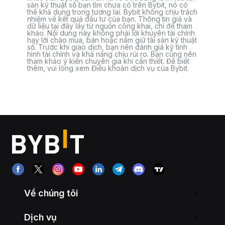
sản kỹ thuật số bạn tìm chưa có trên Bybit, nó có
thể khả dụng trong tương lai. Bybit không chịu trách
nhiệm về kết quả đầu tư của bạn. Thông tin giá và
dữ liệu tại đây lấy từ nguồn công khai, chỉ để tham
khảo. Nội dung này không phải lời khuyên tài chính
hay lời chào mua, bán hoặc nắm giữ tài sản kỹ thuật
số. Trước khi giao dịch, bạn nên đánh giá kỹ tình
hình tài chính và khả năng chịu rủi ro. Bạn cũng nên
tham khảo ý kiến chuyên gia khi cần thiết. Để biết
thêm, vui lòng xem Điều khoản dịch vụ của Bybit.
Về chúng tôi
Dịch vụ