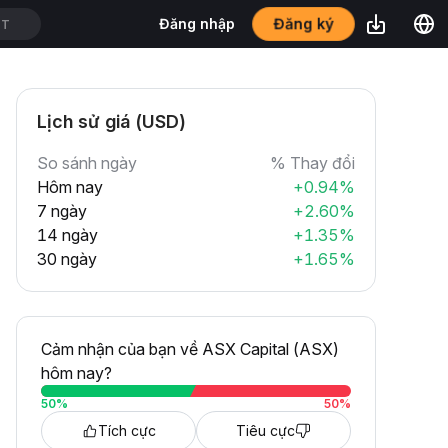
Đăng ký
Đăng nhập
DT
Lịch sử giá (USD)
So sánh ngày
% Thay đổi
Hôm nay
+0.94%
7 ngày
+2.60%
14 ngày
+1.35%
30 ngày
+1.65%
Cảm nhận của bạn về ASX Capital (ASX)
hôm nay?
50
%
50
%
Tích cực
Tiêu cực