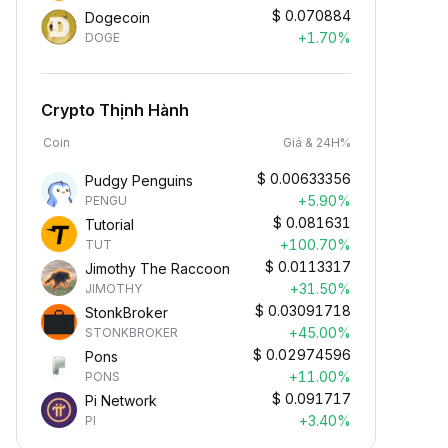
$
0.070884
Dogecoin
+1.70%
DOGE
Crypto Thịnh Hành
Coin
Giá & 24H%
$
0.00633356
Pudgy Penguins
+5.90%
PENGU
$
0.081631
Tutorial
+100.70%
TUT
$
0.0113317
Jimothy The Raccoon
+31.50%
JIMOTHY
$
0.03091718
StonkBroker
+45.00%
STONKBROKER
$
0.02974596
Pons
+11.00%
PONS
$
0.091717
Pi Network
+3.40%
PI