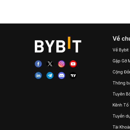
Về chú
Về Bybit
Gặp Gỡ M
Cộng Đồn
Thông b
Tuyên Bố
Kênh Tố 
Tuyển d
Tài Khoả