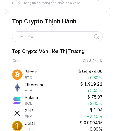
Lưu ý: Thông tin chỉ mang tính chất tham khảo.
Top Crypto Thịnh Hành
Tìm Kiếm
Top Crypto Vốn Hóa Thị Trường
Coin
Giá & 24H%
$
64,974.00
Bitcoin
+0.30%
BTC
$
1,919.22
Ethereum
+0.40%
ETH
$
75.97
Solana
+3.60%
SOL
$
1.04
XRP
+2.40%
XRP
$
0.999435
USD1
0.00%
USD1