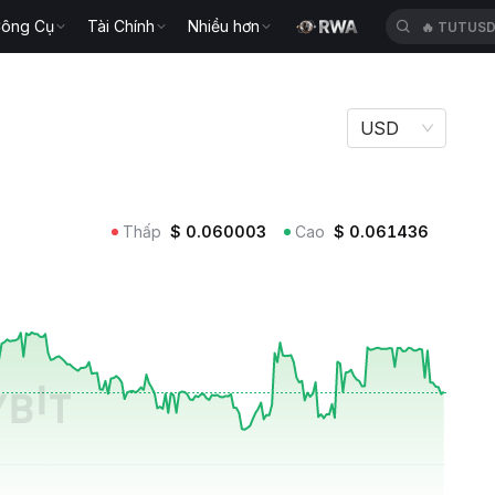
ông Cụ
Tài Chính
Nhiều hơn
🔥
TUTUS
USD
Thấp
$
0.060003
Cao
$
0.061436