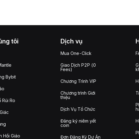
ng tôi
Dịch vụ
Mua One-Click
F
antle
Giao Dịch P2P (0
G
Fees)
k
g Bybit
Chương Trình VIP
H
áo
Chương trình Giới
T
thiệu
 Rủi Ro
P
Dịch Vụ Tổ Chức
h
Giác
Đăng ký niêm yết
H
ụng
coin
P
n Hồi Giáo
Đơn Đăng Ký Dự Án