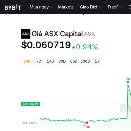
Mua ngay
Markets
Giao Dịch
TradFi
C
Giá Tiền Điện Tử
Giá ASX Capital ASX
Giá ASX Capital
ASX
$0.060719
+0.94%
24H
7D
14D
30D
60D
200D
1Y