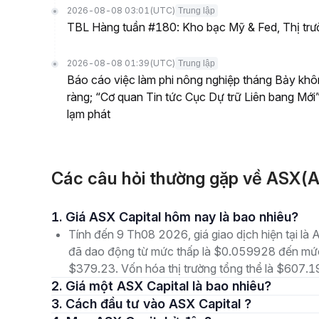
2026-08-08 03:01
(UTC)
Trung lập
TBL Hàng tuần #180: Kho bạc Mỹ & Fed, Thị tr
2026-08-08 01:39
(UTC)
Trung lập
Báo cáo việc làm phi nông nghiệp tháng Bảy khôn
ràng; “Cơ quan Tin tức Cục Dự trữ Liên bang Mới”
lạm phát
Các câu hỏi thường gặp về ASX(A
1. Giá ASX Capital hôm nay là bao nhiêu?
Tính đến 9 Th08 2026, giá giao dịch hiện tại là
đã dao động từ mức thấp là $0.059928 đến mức 
$379.23. Vốn hóa thị trường tổng thể là $607.19K
2. Giá một ASX Capital là bao nhiêu?
3. Cách đầu tư vào ASX Capital ?