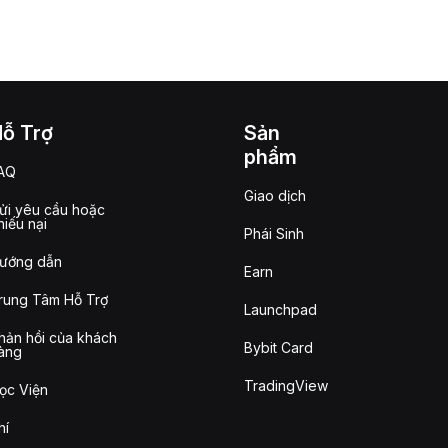
Hỗ Trợ
Sản
phẩm
AQ
Giao dịch
ửi yêu cầu hoặc
hiếu nại
Phái Sinh
ướng dẫn
Earn
rung Tâm Hỗ Trợ
Launchpad
hản hồi của khách
Bybit Card
àng
TradingView
ọc Viện
hí