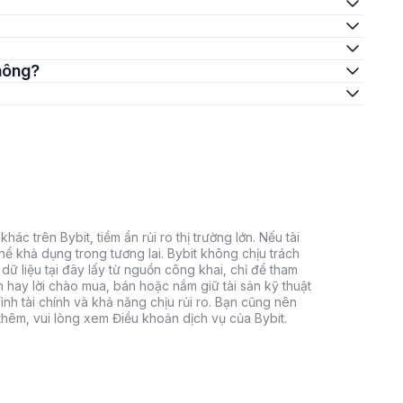
không?
hác trên Bybit, tiềm ẩn rủi ro thị trường lớn. Nếu tài
thể khả dụng trong tương lai. Bybit không chịu trách
dữ liệu tại đây lấy từ nguồn công khai, chỉ để tham
h hay lời chào mua, bán hoặc nắm giữ tài sản kỹ thuật
ình tài chính và khả năng chịu rủi ro. Bạn cũng nên
 thêm, vui lòng xem Điều khoản dịch vụ của Bybit.