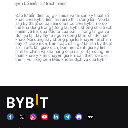
Tuyên bố miễn trừ trách nhiệm
Đầu tư tiền điện tử, gồm mua và tài sản kỹ thuật số
khác trên Bybit, tiềm ẩn rủi ro thị trường lớn. Nếu tài
sản kỹ thuật số bạn tìm chưa có trên Bybit, nó có
thể khả dụng trong tương lai. Bybit không chịu trách
nhiệm về kết quả đầu tư của bạn. Thông tin giá và
dữ liệu tại đây lấy từ nguồn công khai, chỉ để tham
khảo. Nội dung này không phải lời khuyên tài chính
hay lời chào mua, bán hoặc nắm giữ tài sản kỹ thuật
số. Trước khi giao dịch, bạn nên đánh giá kỹ tình
hình tài chính và khả năng chịu rủi ro. Bạn cũng nên
tham khảo ý kiến chuyên gia khi cần thiết. Để biết
thêm, vui lòng xem Điều khoản dịch vụ của Bybit.