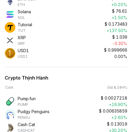
+0.20%
ETH
$
76.61
Solana
+1.50%
SOL
$
0.173483
Tutorial
+137.50%
TUT
$
1.039
XRP
-0.30%
XRP
$
0.999666
USD1
0.00%
USD1
Crypto Thịnh Hành
Coin
Giá & 24H%
$
0.0027218
Pump.fun
+16.90%
PUMP
$
0.00635859
Pudgy Penguins
+2.60%
PENGU
$
0.13019
Cash Cat
+30.20%
CASHCAT