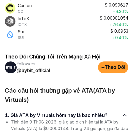
$
0.099617
Canton
+9.30%
CC
$
0.00301054
IoTeX
+26.40%
IOTX
$
0.6953
Sui
+0.40%
SUI
Theo Dõi Chúng Tôi Trên Mạng Xã Hội
Followers
+
Theo Dõi
@bybit_official
Các câu hỏi thường gặp về ATA(ATA by
Virtuals)
1. Giá ATA by Virtuals hôm nay là bao nhiêu?
Tính đến 9 Th08 2026, giá giao dịch hiện tại là ATA by
Virtuals (ATA) là $0.0000148. Trong 24 giờ qua, giá đã dao