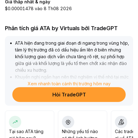
Giá thấp nhất & ngày
$0.00001478 vào 8 Th08 2026
Phân tích giá ATA by Virtuals bởi TradeGPT
ATA hiện đang trong giai đoạn đi ngang trong vùng hộp,
tâm lý thị trường đã có dấu hiệu ấm lên ở biên nhưng
khối lượng giao dịch vẫn chưa tăng rõ rệt, sự phối hợp
giữa giá và khối lượng là yếu tố then chốt xác nhận đảo
chiều xu hướng
.
Khuyến nghị ngắn hạn nên thử nghiệm vị thế nhỏ tại mức
hỗ trợ và lấy đáy vùng hộp làm điểm dừng lỗ; nếu khối
Xem nhanh toàn cảnh thị trường hôm nay
lượng giao dịch gia tăng rõ rệt và phá vỡ đỉnh vùng hộp,
Hỏi TradeGPT
có thể cân nhắc tăng dần tỷ trọng
.
Chiến lược trung dài hạn lấy tín hiệu xác nhận xu hướng
và khối lượng gia tăng liên tục làm yếu tố mở rộng cấu
hình
.
Trọng tâm kiểm soát rủi ro đặt vào phòng ngừa nguy cơ
đảo chiều sau khi phá vỡ giả
.
Tại sao ATA tăng
Những yếu tố nào
Các trader