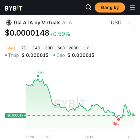
Đăng ký
Giá Tiền Điện Tử
Giá ATA by Virtuals ATA
Giá ATA by Virtuals
ATA
USD
$0.0000148
+0.59%
24H
7D
14D
30D
60D
200D
1Y
Thấp
$
0.000015
Cao
$
0.000015