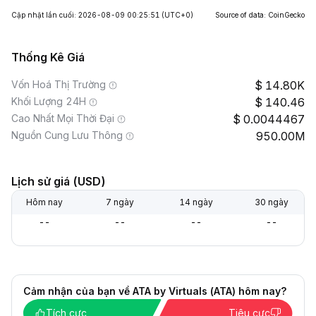
Cập nhật lần cuối: 2026-08-09 00:25:51
(UTC+0)
Source of data: CoinGecko
Thống Kê Giá
Vốn Hoá Thị Trường
14.80K
Khối Lượng 24H
140.46
Cao Nhất Mọi Thời Đại
0.0044467
Nguồn Cung Lưu Thông
950.00M
Lịch sử giá (USD)
Hôm nay
7 ngày
14 ngày
30 ngày
--
--
--
--
Cảm nhận của bạn về ATA by Virtuals (ATA) hôm nay?
Tích cực
Tiêu cực