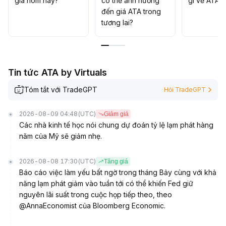
giá hôm nay?
có thể ảnh hưởng
gì về ATA?
đến giá ATA trong
tương lai?
Tin tức ATA by Virtuals
Tóm tắt với TradeGPT
Hỏi TradeGPT
2026-08-09 04:48
(UTC)
Giảm giá
Các nhà kinh tế học nói chung dự đoán tỷ lệ lạm phát hàng
năm của Mỹ sẽ giảm nhẹ.
2026-08-08 17:30
(UTC)
Tăng giá
Báo cáo việc làm yếu bất ngờ trong tháng Bảy cùng với khả
năng lạm phát giảm vào tuần tới có thể khiến Fed giữ
nguyên lãi suất trong cuộc họp tiếp theo, theo
@AnnaEconomist của Bloomberg Economic.