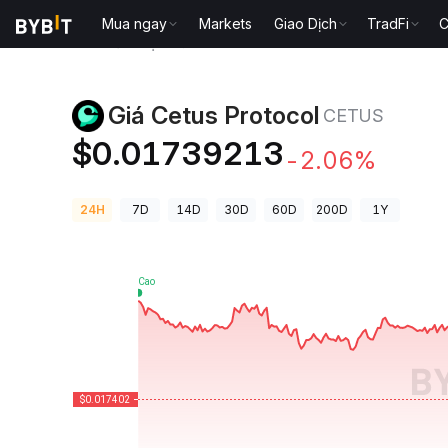
Mua ngay
Markets
Giao Dịch
TradFi
C
Giá Tiền Điện Tử
Giá Cetus Protocol CETUS
Giá Cetus Protocol
CETUS
$0.01739213
-2.06%
24H
7D
14D
30D
60D
200D
1Y