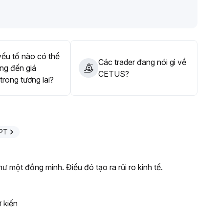
ý và nhu cầu thế chấp thu hẹp chưa được hấp thụ đầy đủ,
á cao, kiên nhẫn chờ xác nhận hỗ trợ trung hạn và tâm lý thị
ịch
.
ếu tố nào có thể
Các trader đang nói gì về
ng đến giá
CETUS?
rong tương lai?
GPT
ư một đồng minh. Điều đó tạo ra rủi ro kinh tế.
 kiến