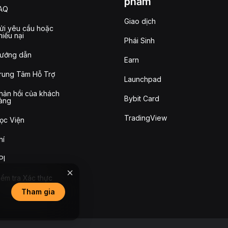
phẩm
AQ
Giao dịch
ửi yêu cầu hoặc
hiếu nại
Phái Sinh
ướng dẫn
Earn
rung Tâm Hỗ Trợ
Launchpad
hản hồi của khách
Bybit Card
àng
TradingView
ọc Viện
hí
PI
iểm tra Xác thực
Tham gia