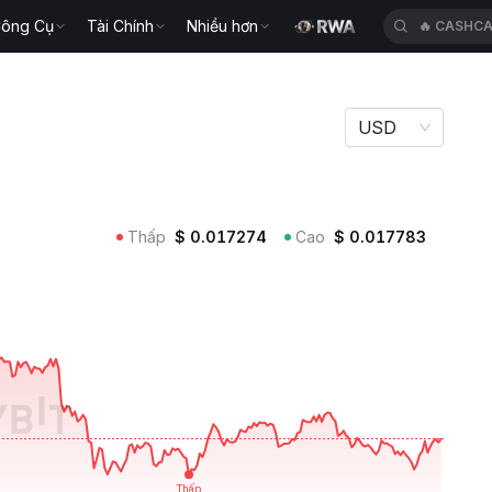
ông Cụ
Tài Chính
Nhiều hơn
🔥
CASHC
USD
Thấp
$
0.017274
Cao
$
0.017783