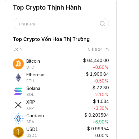
Top Crypto Thịnh Hành
Tìm Kiếm
Top Crypto Vốn Hóa Thị Trường
Coin
Giá & 24H%
$
64,440.00
Bitcoin
-0.60%
BTC
$
1,906.84
Ethereum
-0.50%
ETH
$
72.89
Solana
-2.10%
SOL
$
1.034
XRP
-3.30%
XRP
$
0.203504
Cardano
+6.90%
ADA
$
0.99954
USD1
0.00%
USD1