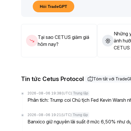
Khi các tác động từ điều chỉnh chính sách thanh l
Hỏi TradeGPT
khuyến nghị kiểm soát tỷ trọng vị thế, tránh đuổi gi
trường phục hồi trước khi bố trí lại kế hoạch giao d
Những y
Tại sao CETUS giảm giá
ảnh hưở
hôm nay?
CETUS t
Tin tức Cetus Protocol
Tóm tắt với Trade
2026-08-06 19:38
(UTC)
Trung lập
Phân tích: Trump coi Chủ tịch Fed Kevin Warsh nh
2026-08-06 19:21
(UTC)
Trung lập
Banxico giữ nguyên lãi suất ở mức 6,50% như dự