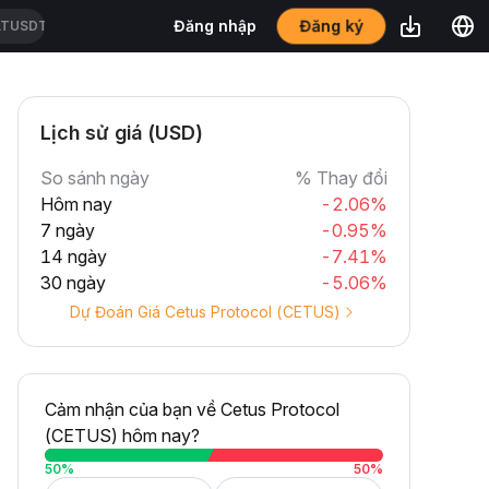
Đăng ký
Đăng nhập
ATUSDT
Lịch sử giá (USD)
So sánh ngày
% Thay đổi
Hôm nay
-2.06%
7 ngày
-0.95%
14 ngày
-7.41%
30 ngày
-5.06%
Dự Đoán Giá Cetus Protocol (CETUS)
Cảm nhận của bạn về Cetus Protocol
(CETUS) hôm nay?
50
%
50
%