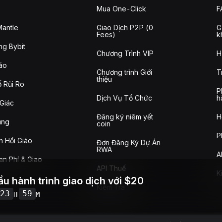
Mua One-Click
F
antle
Giao Dịch P2P (0
G
Fees)
k
g Bybit
Chương Trình VIP
H
áo
Chương trình Giới
T
thiệu
 Rủi Ro
P
Dịch Vụ Tổ Chức
h
Giác
Đăng ký niêm yết
H
ụng
coin
P
n Hồi Giáo
Đơn Đăng Ký Dự Án
RWA
A
n Phí & Giao
API Thuế
K
ầu hành trình giao dịch với $20
Kiểm Tra
23
59
H
M