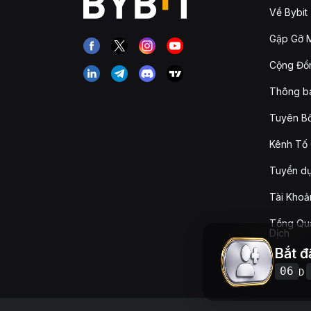
Về Bybit
Gặp Gỡ M
Cộng Đồn
Thông b
Tuyên Bố
Kênh Tố 
Tuyển d
Tài Khoả
Tổng Qua
Dịch
Bắt đ
06
D