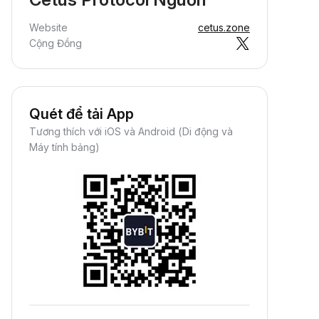
Website
cetus.zone
Cộng Đồng
Quét để tải App
Tương thích với iOS và Android (Di động và
Máy tính bảng)
Kiếm Crypto Thụ Động
iếm thưởng thụ động—chỉ cần nạp
iền và thu lợi nhuận.