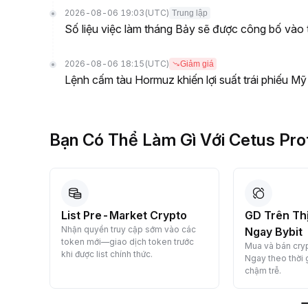
2026-08-06 19:03
(UTC)
Trung lập
Số liệu việc làm tháng Bảy sẽ được công bố vào 
2026-08-06 18:15
(UTC)
Giảm giá
Lệnh cấm tàu Hormuz khiến lợi suất trái phiếu Mỹ
Bạn Có Thể Làm Gì Với Cetus Pro
List Pre-Market Crypto
GD Trên Thị
 nạp
Nhận quyền truy cập sớm vào các
Ngay Bybit
token mới—giao dịch token trước
Mua và bán cryp
khi được list chính thức.
Ngay theo thời
chậm trễ.