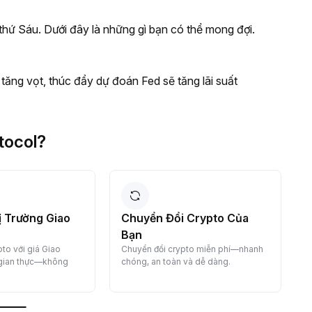
thứ Sáu. Dưới đây là những gì bạn có thể mong đợi.
 tăng vọt, thúc đẩy dự đoán Fed sẽ tăng lãi suất
tocol?
 Trường Giao
Chuyển Đổi Crypto Của
K
Bạn
t
to với giá Giao
Chuyển đổi crypto miễn phí—nhanh
 gian thực—không
chóng, an toàn và dễ dàng.