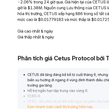
-2.06% trong 24 giờ qua. Giá hiện tại của CETUS là
giờ là $1.38M. Nguồn cung Lưu thông của CETUS là
hóa thị trường, CETUS xếp hạng 886 trong số tất cả
mức cao là $0.01779183 và mức thấp là $0.0172
Giá cao nhất & ngày
Giá thấp nhất & ngày
Phân tích giá Cetus Protocol bởi
CETUS đã tăng đáng kể kể từ cuối tháng 6, nhưng c
biến xu hướng đi ngang ở vùng đỉnh thành điều chỉ
trường gia tăng
.
Hỗ trợ ngắn hạn tập trung vào vùng 0
.
0180–0
.
0182, nếu phá vỡ sẽ đối mặt nguy cơ giảm sâu hơn
Xem nhanh toàn cảnh thị trường hôm nay
0175
.