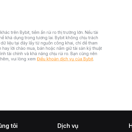
hác trên Bybit, tiềm ẩn rủi ro thị trường lớn. Nếu tài
thể khả dụng trong tương lai. Bybit không chịu trách
dữ liệu tại đây lấy từ nguồn công khai, chỉ để tham
h hay lời chào mua, bán hoặc nắm giữ tài sản kỹ thuật
ình tài chính và khả năng chịu rủi ro. Bạn cũng nên
 thêm, vui lòng xem
Điều khoản dịch vụ của Bybit
.
ng tôi
Dịch vụ