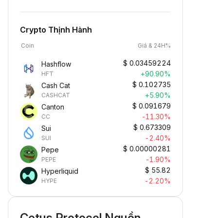
Crypto Thịnh Hành
Coin
Giá & 24H%
$
0.03459224
Hashflow
+90.90%
HFT
$
0.102735
Cash Cat
+5.90%
CASHCAT
$
0.091679
Canton
-11.30%
CC
$
0.673309
Sui
-2.40%
SUI
$
0.00000281
Pepe
-1.90%
PEPE
$
55.82
Hyperliquid
-2.20%
HYPE
Cetus Protocol Nguồn