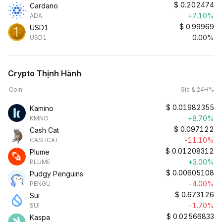
$
0.202474
Cardano
+7.10%
ADA
$
0.99969
USD1
0.00%
USD1
Crypto Thịnh Hành
Coin
Giá & 24H%
$
0.01982355
Kamino
+8.70%
KMNO
$
0.097122
Cash Cat
-11.10%
CASHCAT
$
0.01208312
Plume
+3.00%
PLUME
$
0.00605108
Pudgy Penguins
-4.00%
PENGU
$
0.673126
Sui
-1.70%
SUI
$
0.02566833
Kaspa