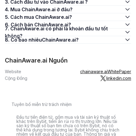
3. Cách đầu tư vào ChainAware.ai ?
4. Mua ChainAware.ai ở đâu?
5. Cách mua ChainAware.ai?
6. Cách bán ChainAware.ai?
7. ChainAware.ai có phải là khoản đầu tư tốt
không?
8. Có bao nhiêuChainAware.ai?
ChainAware.ai Nguồn
Website
chainaware.ai
WhitePaper
Cộng Đồng
linkedin.com
Tuyên bố miễn trừ trách nhiệm
Đầu tư tiền điện tử, gồm mua và tài sản kỹ thuật số
khác trên Bybit, tiềm ẩn rủi ro thị trường lớn. Nếu tài
sản kỹ thuật số bạn tìm chưa có trên Bybit, nó có
thể khả dụng trong tương lai. Bybit không chịu trách
nhiệm về kết quả đầu tư của bạn. Thông tin giá và