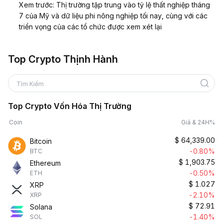
Xem trước: Thị trường tập trung vào tỷ lệ thất nghiệp tháng
7 của Mỹ và dữ liệu phi nông nghiệp tối nay, cùng với các
triển vọng của các tổ chức được xem xét lại
Top Crypto Thịnh Hành
Tìm Kiếm
Top Crypto Vốn Hóa Thị Trường
Coin
Giá & 24H%
$
64,339.00
Bitcoin
-0.80%
BTC
$
1,903.75
Ethereum
-0.50%
ETH
$
1.027
XRP
-2.10%
XRP
$
72.91
Solana
-1.40%
SOL