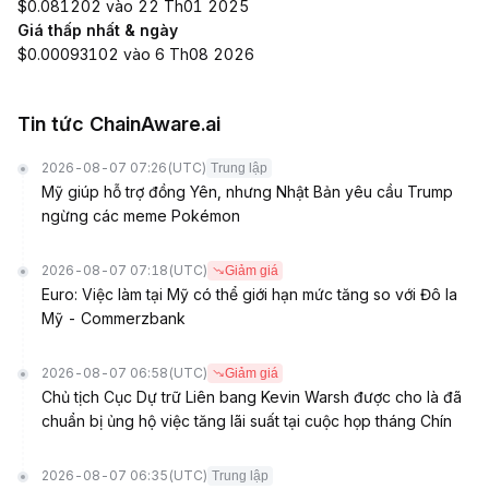
$0.081202 vào 22 Th01 2025
Giá thấp nhất & ngày
$0.00093102 vào 6 Th08 2026
Tin tức ChainAware.ai
2026-08-07 07:26
(UTC)
Trung lập
Mỹ giúp hỗ trợ đồng Yên, nhưng Nhật Bản yêu cầu Trump
ngừng các meme Pokémon
2026-08-07 07:18
(UTC)
Giảm giá
Euro: Việc làm tại Mỹ có thể giới hạn mức tăng so với Đô la
Mỹ - Commerzbank
2026-08-07 06:58
(UTC)
Giảm giá
Chủ tịch Cục Dự trữ Liên bang Kevin Warsh được cho là đã
chuẩn bị ủng hộ việc tăng lãi suất tại cuộc họp tháng Chín
2026-08-07 06:35
(UTC)
Trung lập