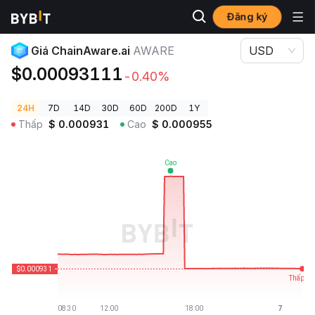
Đăng ký
Giá Tiền Điện Tử
Giá ChainAware.ai AWARE
Giá ChainAware.ai
AWARE
USD
$0.00093111
-0.40%
24H
7D
14D
30D
60D
200D
1Y
Thấp
$
0.000931
Cao
$
0.000955