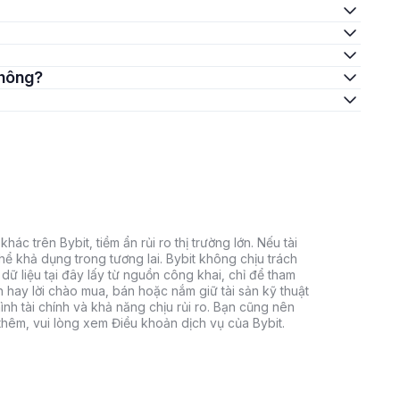
không?
hác trên Bybit, tiềm ẩn rủi ro thị trường lớn. Nếu tài
thể khả dụng trong tương lai. Bybit không chịu trách
dữ liệu tại đây lấy từ nguồn công khai, chỉ để tham
h hay lời chào mua, bán hoặc nắm giữ tài sản kỹ thuật
ình tài chính và khả năng chịu rủi ro. Bạn cũng nên
 thêm, vui lòng xem Điều khoản dịch vụ của Bybit.