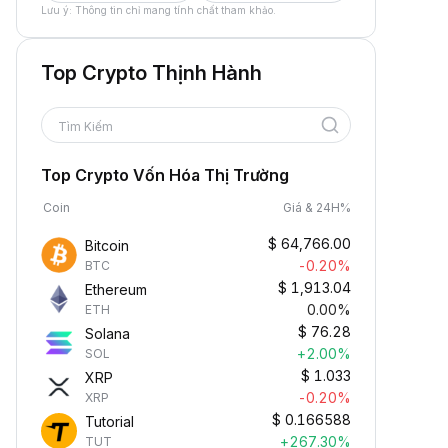
Lưu ý: Thông tin chỉ mang tính chất tham khảo.
Top Crypto Thịnh Hành
Tìm Kiếm
Top Crypto Vốn Hóa Thị Trường
Coin
Giá & 24H%
$
64,766.00
Bitcoin
-0.20%
BTC
$
1,913.04
Ethereum
0.00%
ETH
$
76.28
Solana
+2.00%
SOL
$
1.033
XRP
-0.20%
XRP
$
0.166588
Tutorial
+267.30%
TUT