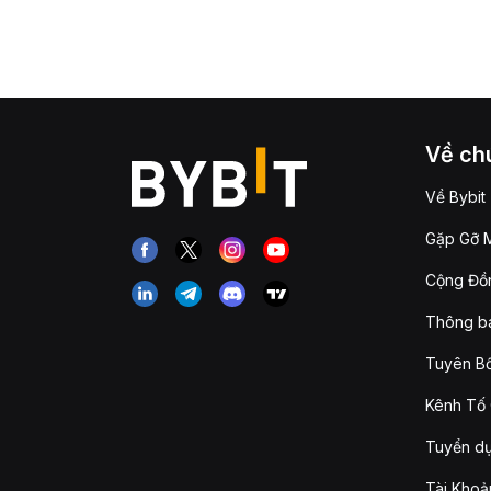
Về chú
Về Bybit
Gặp Gỡ M
Cộng Đồn
Thông b
Tuyên Bố
Kênh Tố 
Tuyển d
Tài Khoả