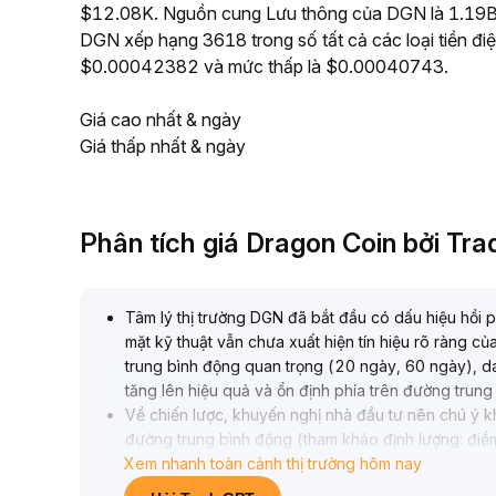
$12.08K. Nguồn cung Lưu thông của DGN là 1.19B, v
DGN xếp hạng 3618 trong số tất cả các loại tiền đi
$0.00042382 và mức thấp là $0.00040743.
Giá cao nhất & ngày
Giá thấp nhất & ngày
Phân tích giá Dragon Coin bởi Tr
Tâm lý thị trường DGN đã bắt đầu có dấu hiệu hồi p
mặt kỹ thuật vẫn chưa xuất hiện tín hiệu rõ ràng c
trung bình động quan trọng (20 ngày, 60 ngày), d
tăng lên hiệu quả và ổn định phía trên đường trung
Về chiến lược, khuyến nghị nhà đầu tư nên chú ý 
đường trung bình động (tham khảo định lượng: đi
Xem nhanh toàn cảnh thị trường hôm nay
ổn định phía trên có thể coi là xác nhận xu hướng 
lượng giao dịch giảm, phải cảnh giác với việc quay 