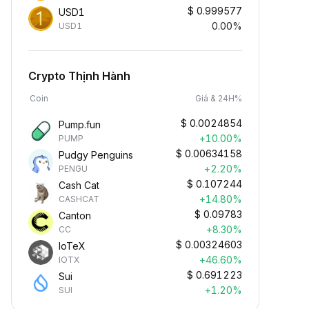
$
0.999577
USD1
0.00%
USD1
Crypto Thịnh Hành
Coin
Giá & 24H%
$
0.0024854
Pump.fun
+10.00%
PUMP
$
0.00634158
Pudgy Penguins
+2.20%
PENGU
$
0.107244
Cash Cat
+14.80%
CASHCAT
$
0.09783
Canton
+8.30%
CC
$
0.00324603
IoTeX
+46.60%
IOTX
$
0.691223
Sui
+1.20%
SUI