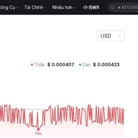
ông Cụ
Tài Chính
Nhiều hơn
🔥
BTC/US
USD
Thấp
$
0.000407
Cao
$
0.000423