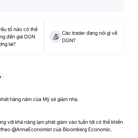
ỷ lệ nắm giữ, đặt cắt lỗ nghiêm ngặt
.
ếu tố nào có thể
Các trader đang nói gì về
ng đến giá DGN
DGN?
ơng lai?
 phát hàng năm của Mỹ sẽ giảm nhẹ.
ng với khả năng lạm phát giảm vào tuần tới có thể khiến
heo, theo @AnnaEconomist của Bloomberg Economic.