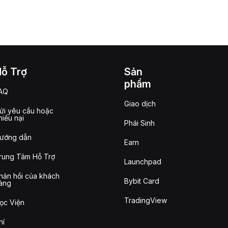
Hỗ Trợ
Sản
phẩm
AQ
Giao dịch
ửi yêu cầu hoặc
hiếu nại
Phái Sinh
ướng dẫn
Earn
rung Tâm Hỗ Trợ
Launchpad
hản hồi của khách
Bybit Card
àng
TradingView
ọc Viện
hí