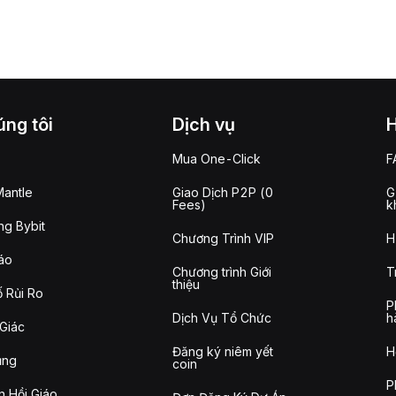
ng tôi
Dịch vụ
Mua One-Click
F
antle
Giao Dịch P2P (0
G
Fees)
k
g Bybit
Chương Trình VIP
H
áo
Chương trình Giới
T
thiệu
 Rủi Ro
P
Dịch Vụ Tổ Chức
h
Giác
Đăng ký niêm yết
H
ụng
coin
P
n Hồi Giáo