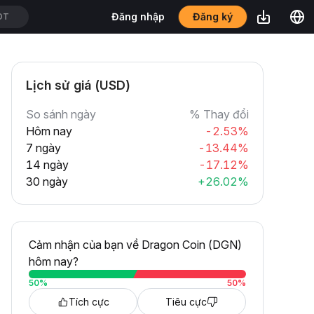
Đăng ký
Đăng nhập
DT
Lịch sử giá (USD)
So sánh ngày
% Thay đổi
Hôm nay
-2.53%
7 ngày
-13.44%
14 ngày
-17.12%
30 ngày
+26.02%
Cảm nhận của bạn về Dragon Coin (DGN)
hôm nay?
50
%
50
%
Tích cực
Tiêu cực