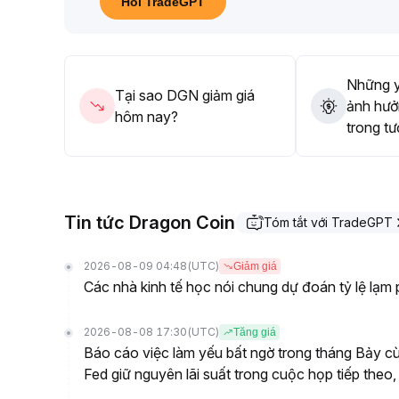
Hỏi TradeGPT
hiệu quả thì nên lấy phòng ngự làm chủ, kiểm soát t
Những y
Tại sao DGN giảm giá
ảnh hưở
hôm nay?
trong tư
Tin tức Dragon Coin
Tóm tắt với TradeGPT
2026-08-09 04:48
(UTC)
Giảm giá
Các nhà kinh tế học nói chung dự đoán tỷ lệ lạm
2026-08-08 17:30
(UTC)
Tăng giá
Báo cáo việc làm yếu bất ngờ trong tháng Bảy cù
Fed giữ nguyên lãi suất trong cuộc họp tiếp t