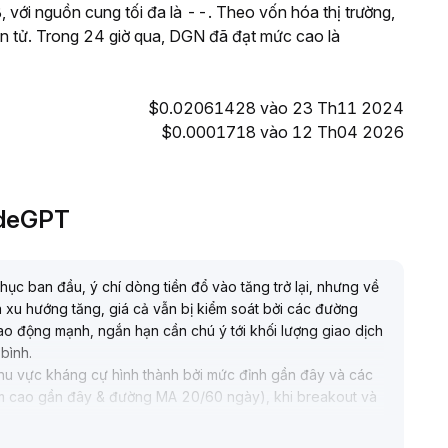
ới nguồn cung tối đa là --. Theo vốn hóa thị trường,
ện tử. Trong 24 giờ qua, DGN đã đạt mức cao là
$0.02061428 vào 23 Th11 2024
$0.0001718 vào 12 Th04 2026
adeGPT
hục ban đầu, ý chí dòng tiền đổ vào tăng trở lại, nhưng về
ủa xu hướng tăng, giá cả vẫn bị kiểm soát bởi các đường
ao động mạnh, ngắn hạn cần chú ý tới khối lượng giao dịch
 bình
.
khu vực kháng cự hình thành bởi mức đỉnh gần đây và các
ểm cao gần đây & đường MA 20/60 ngày), khi breakout và
tăng, nên phân bổ tăng dần; nếu nhiều lần bị cản và khối
lại kiểm tra các mức hỗ trợ bên dưới, trước khi có breakout