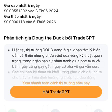
Giá cao nhất & ngày
$0.00551302 vào 8 Th06 2024
Giá thấp nhất & ngày
$0.0000118 vào 6 Th06 2026
Phân tích giá Doug the Duck bởi TradeGPT
Hiện tại, thị trường DOUG đang ở giai đoạn tâm lý biên
dần cải thiện nhưng chưa vượt qua vùng kỹ thuật quan
trọng, trong ngắn hạn sự phân tranh giữa phe mua và
bán ngày càng gay gắt, nguy cơ phá vỡ giả vẫn còn
.
Các chỉ báo kỹ thuật và khối lượng giao dịch đều chưa
cho thấy tín hiệu định hướng, giá tiếp tục dao động
quanh vùng hỗ trợ/kháng cự then chốt
Xem nhanh toàn cảnh thị trường hôm nay
.
Khuyến nghị nhà đầu tư nên tiếp tục theo dõi khả năng
Hỏi TradeGPT
tăng mạnh khối lượng cùng sự cộng hưởng giá đi lên;
nếu có thể vượt lên và giữ vững vùng lõi (ví dụ: 0,83-
0,89 USDT), xu hướng tăng trung dài hạn có thể được
xác lập; ngược lại, cần cảnh giác cao với rủi ro dao