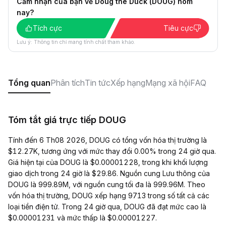
Cảm nhận của bạn về Doug the Duck (DOUG) hôm
nay?
Tích cực
Tiêu cực
Lưu ý: Thông tin chỉ mang tính chất tham khảo.
Tổng quan
Phân tích
Tin tức
Xếp hạng
Mạng xã hội
FAQ
Tóm tắt giá trực tiếp DOUG
Tính đến 6 Th08 2026, DOUG có tổng vốn hóa thị trường là
$12.27K, tương ứng với mức thay đổi 0.00% trong 24 giờ qua.
Giá hiện tại của DOUG là $0.00001228, trong khi khối lượng
giao dịch trong 24 giờ là $29.86. Nguồn cung Lưu thông của
DOUG là 999.89M, với nguồn cung tối đa là 999.96M. Theo
vốn hóa thị trường, DOUG xếp hạng 9713 trong số tất cả các
loại tiền điện tử. Trong 24 giờ qua, DOUG đã đạt mức cao là
$0.00001231 và mức thấp là $0.00001227.