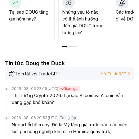
động trong vùng và điều chỉnh giảm, nên ưu tiên phòng
thủ và điều chỉnh linh hoạt khi giao dịch
.
Tại sao DOUG tăng
Những yếu tố nào
Các trader
giá hôm nay?
có thể ảnh hưởng
gì về DOU
đến giá DOUG trong
tương lai?
Tin tức Doug the Duck
Tóm tắt với TradeGPT
Hỏi TradeGPT
2026-08-06 22:06
(UTC)
Giảm giá
Thị trường Crypto 2026: Tại sao Bitcoin và Altcoin vẫn
đang gặp khó khăn?
2026-08-06 20:53
(UTC)
Trung lập
Ngoại hối hôm nay: Đô la Mỹ tăng giá trước báo cáo việc
làm phi nông nghiệp khi rủi ro Hormuz quay trở lại