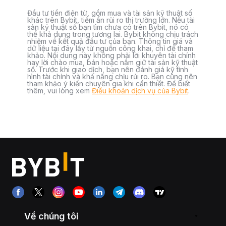
Đầu tư tiền điện tử, gồm mua và tài sản kỹ thuật số
khác trên Bybit, tiềm ẩn rủi ro thị trường lớn. Nếu tài
sản kỹ thuật số bạn tìm chưa có trên Bybit, nó có
thể khả dụng trong tương lai. Bybit không chịu trách
nhiệm về kết quả đầu tư của bạn. Thông tin giá và
dữ liệu tại đây lấy từ nguồn công khai, chỉ để tham
khảo. Nội dung này không phải lời khuyên tài chính
hay lời chào mua, bán hoặc nắm giữ tài sản kỹ thuật
số. Trước khi giao dịch, bạn nên đánh giá kỹ tình
hình tài chính và khả năng chịu rủi ro. Bạn cũng nên
tham khảo ý kiến chuyên gia khi cần thiết. Để biết
thêm, vui lòng xem
Điều khoản dịch vụ của Bybit
.
Về chúng tôi