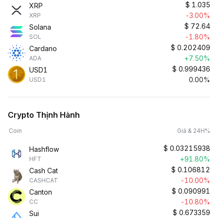
$
1.035
XRP
-3.00%
XRP
$
72.64
Solana
-1.80%
SOL
$
0.202409
Cardano
+7.50%
ADA
$
0.999436
USD1
0.00%
USD1
Crypto Thịnh Hành
Coin
Giá & 24H%
$
0.03215938
Hashflow
+91.80%
HFT
$
0.106812
Cash Cat
-10.00%
CASHCAT
$
0.090991
Canton
-10.80%
CC
$
0.673359
Sui