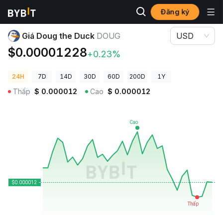
Đăng ký
Giá Tiền Điện Tử
Giá Doug the Duck DOUG
Giá Doug the Duck
DOUG
USD
$0.00001228
+0.23%
24H
7D
14D
30D
60D
200D
1Y
Thấp
$
0.000012
Cao
$
0.000012