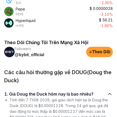
-2.30%
SUI
$
0.0000028
Pepe
-2.10%
PEPE
$
56.21
Hyperliquid
-1.90%
HYPE
Theo Dõi Chúng Tôi Trên Mạng Xã Hội
Followers
+
Theo Dõi
@bybit_official
Các câu hỏi thường gặp về DOUG(Doug the
Duck)
1. Giá Doug the Duck hôm nay là bao nhiêu?
Tính đến 7 Th08 2026, giá giao dịch hiện tại là Doug the
Duck (DOUG) là $0.00001228. Trong 24 giờ qua, giá đã
dao động từ mức thấp là $0.00001227 đến mức cao là