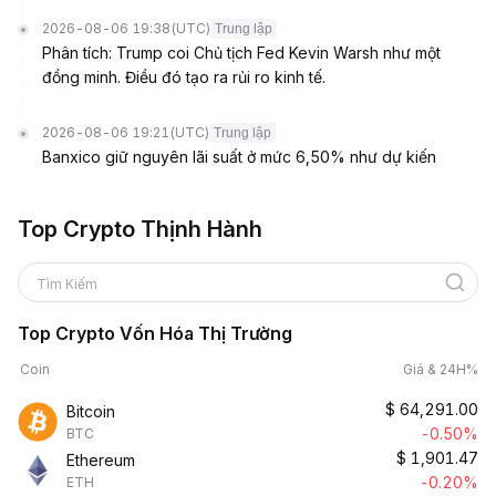
2026-08-06 19:38
(UTC)
Trung lập
Phân tích: Trump coi Chủ tịch Fed Kevin Warsh như một
đồng minh. Điều đó tạo ra rủi ro kinh tế.
2026-08-06 19:21
(UTC)
Trung lập
Banxico giữ nguyên lãi suất ở mức 6,50% như dự kiến
Top Crypto Thịnh Hành
Tìm Kiếm
Top Crypto Vốn Hóa Thị Trường
Coin
Giá & 24H%
$
64,291.00
Bitcoin
-0.50%
BTC
$
1,901.47
Ethereum
-0.20%
ETH