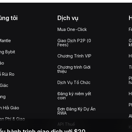
ng tôi
Dịch vụ
Mua One-Click
F
antle
Giao Dịch P2P (0
G
Fees)
k
g Bybit
Chương Trình VIP
H
áo
Chương trình Giới
T
thiệu
 Rủi Ro
P
Dịch Vụ Tổ Chức
h
Giác
Đăng ký niêm yết
H
ụng
coin
P
n Hồi Giáo
Đơn Đăng Ký Dự Án
RWA
A
n Phí & Giao
API Thuế
K
ầu hành trình giao dịch với $20