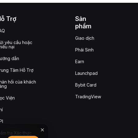
Hỗ Trợ
Sản
phẩm
AQ
Giao dịch
ửi yêu cầu hoặc
hiếu nại
Phái Sinh
ướng dẫn
Earn
rung Tâm Hỗ Trợ
Launchpad
hản hồi của khách
Bybit Card
àng
TradingView
ọc Viện
hí
PI
iểm tra Xác thực