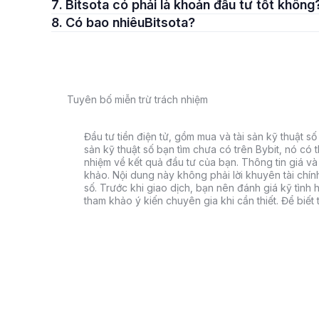
7. Bitsota có phải là khoản đầu tư tốt không
8. Có bao nhiêuBitsota?
Tuyên bố miễn trừ trách nhiệm
Đầu tư tiền điện tử, gồm mua và tài sản kỹ thuật số k
sản kỹ thuật số bạn tìm chưa có trên Bybit, nó có 
nhiệm về kết quả đầu tư của bạn. Thông tin giá và 
khảo. Nội dung này không phải lời khuyên tài chín
số. Trước khi giao dịch, bạn nên đánh giá kỹ tình h
tham khảo ý kiến chuyên gia khi cần thiết. Để biết