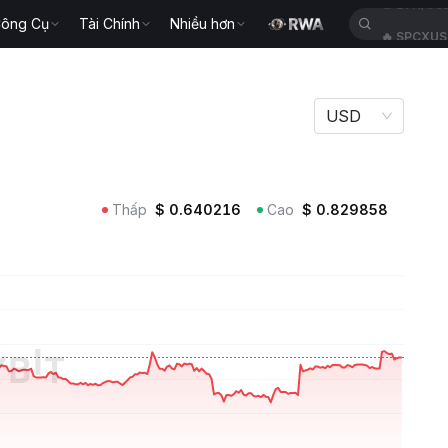
ông Cụ
Tài Chính
Nhiều hơn
🔥
SPCXU
USD
Thấp
$
0.640216
Cao
$
0.829858