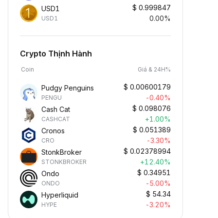
$
0.999847
USD1
0.00%
USD1
Crypto Thịnh Hành
Coin
Giá & 24H%
$
0.00600179
Pudgy Penguins
-0.40%
PENGU
$
0.098076
Cash Cat
+1.00%
CASHCAT
$
0.051389
Cronos
-3.30%
CRO
$
0.02378994
StonkBroker
+12.40%
STONKBROKER
$
0.34951
Ondo
-5.00%
ONDO
$
54.34
Hyperliquid
-3.20%
HYPE