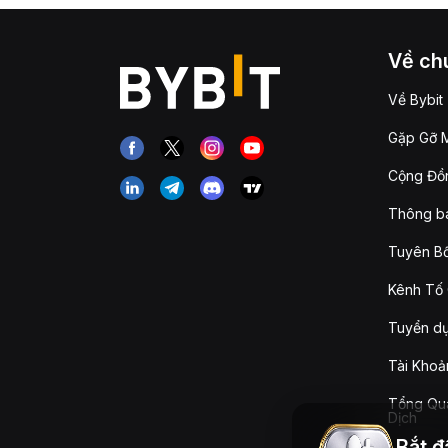
Về chú
Về Bybit
Gặp Gỡ M
Cộng Đồn
Thông b
Tuyên Bố
Kênh Tố 
Tuyển d
Tài Khoả
Tổng Qua
Dịch
Bắt đ