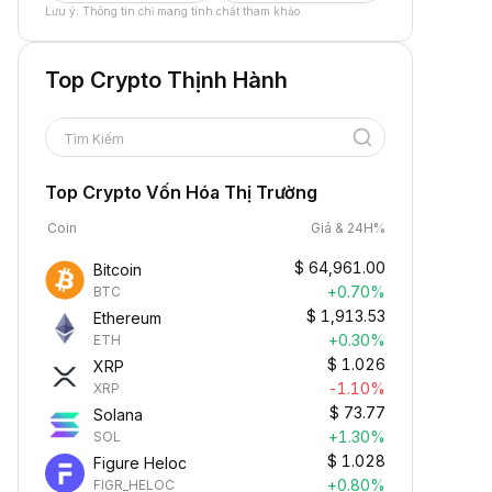
Lưu ý: Thông tin chỉ mang tính chất tham khảo.
Top Crypto Thịnh Hành
Tìm Kiếm
Top Crypto Vốn Hóa Thị Trường
Coin
Giá & 24H%
$
64,961.00
Bitcoin
+0.70%
BTC
$
1,913.53
Ethereum
+0.30%
ETH
$
1.026
XRP
-1.10%
XRP
$
73.77
Solana
+1.30%
SOL
$
1.028
Figure Heloc
+0.80%
FIGR_HELOC