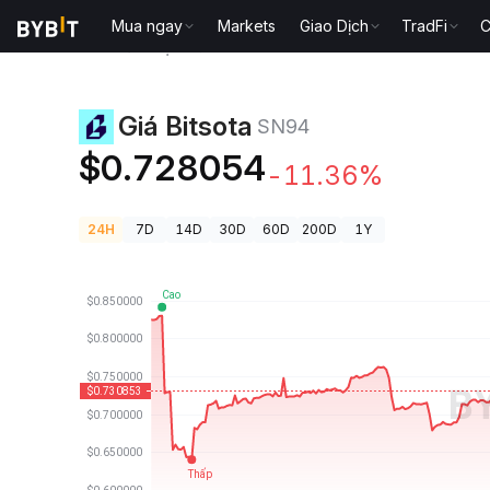
Mua ngay
Markets
Giao Dịch
TradFi
C
Giá Tiền Điện Tử
Giá Bitsota SN94
Giá Bitsota
SN94
$0.728054
-11.36%
24H
7D
14D
30D
60D
200D
1Y