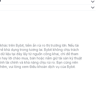
?
hác trên Bybit, tiềm ẩn rủi ro thị trường lớn. Nếu tài
thể khả dụng trong tương lai. Bybit không chịu trách
dữ liệu tại đây lấy từ nguồn công khai, chỉ để tham
h hay lời chào mua, bán hoặc nắm giữ tài sản kỹ thuật
ình tài chính và khả năng chịu rủi ro. Bạn cũng nên
 thêm, vui lòng xem Điều khoản dịch vụ của Bybit.