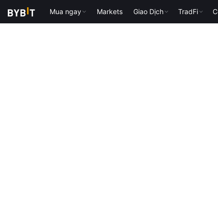
Mua ngay
Markets
Giao Dịch
TradFi
C