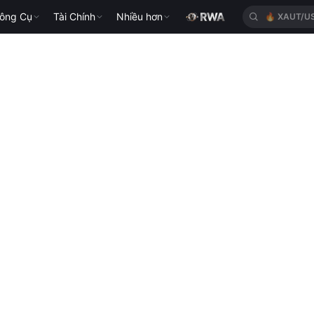
ông Cụ
Tài Chính
Nhiều hơn
🔥
XAUT/U