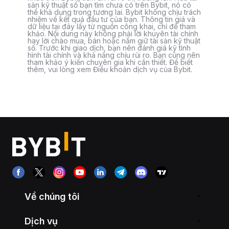
sản kỹ thuật số bạn tìm chưa có trên Bybit, nó có
thể khả dụng trong tương lai. Bybit không chịu trách
nhiệm về kết quả đầu tư của bạn. Thông tin giá và
dữ liệu tại đây lấy từ nguồn công khai, chỉ để tham
khảo. Nội dung này không phải lời khuyên tài chính
hay lời chào mua, bán hoặc nắm giữ tài sản kỹ thuật
số. Trước khi giao dịch, bạn nên đánh giá kỹ tình
hình tài chính và khả năng chịu rủi ro. Bạn cũng nên
tham khảo ý kiến chuyên gia khi cần thiết. Để biết
thêm, vui lòng xem Điều khoản dịch vụ của Bybit.
Về chúng tôi
Dịch vụ