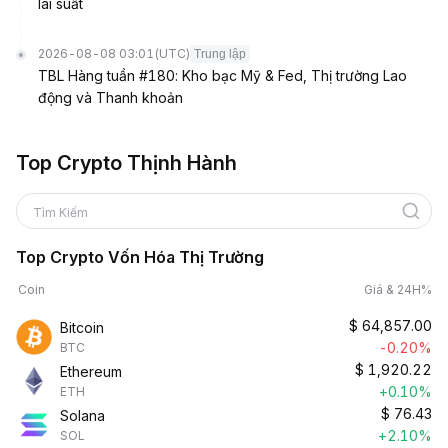
lãi suất
2026-08-08 03:01
(UTC)
Trung lập
TBL Hàng tuần #180: Kho bạc Mỹ & Fed, Thị trường Lao
động và Thanh khoản
Top Crypto Thịnh Hành
Tìm Kiếm
Top Crypto Vốn Hóa Thị Trường
Coin
Giá & 24H%
$
64,857.00
Bitcoin
-0.20%
BTC
$
1,920.22
Ethereum
+0.10%
ETH
$
76.43
Solana
+2.10%
SOL