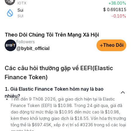
+38.00%
IOTX
$
0.691815
Sui
-0.10%
SUI
Theo Dõi Chúng Tôi Trên Mạng Xã Hội
Followers
+
Theo Dõi
@bybit_official
Các câu hỏi thường gặp về EEFI(Elastic
Finance Token)
1. Giá Elastic Finance Token hôm nay là bao
nhiêu?
Tính đến 9 Th08 2026, giá giao dịch hiện tại là Elastic
Finance Token (EEFI) là $10.98. Trong 24 giờ qua, giá đã
dao động từ mức thấp là $10.95 đến mức cao là $10.98,
kèm theo khối lượng giao dịch là $18.55. Vốn hóa thị trường
tổng thể là $697.45K, xếp ở vị trí số #3236 trong số các loại