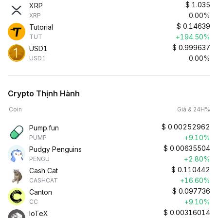
$
1.035
XRP
0.00%
XRP
$
0.14639
Tutorial
+194.50%
TUT
$
0.999637
USD1
0.00%
USD1
Crypto Thịnh Hành
Coin
Giá & 24H%
$
0.00252962
Pump.fun
+9.10%
PUMP
$
0.00635504
Pudgy Penguins
+2.80%
PENGU
$
0.110442
Cash Cat
+16.60%
CASHCAT
$
0.097736
Canton
+9.10%
CC
$
0.00316014
IoTeX