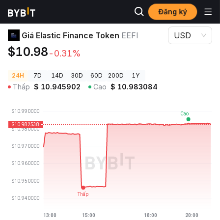
Đăng ký
Giá Tiền Điện Tử
Giá Elastic Finance Token EEFI
Giá Elastic Finance Token
EEFI
USD
$10.98
-0.31%
24H
7D
14D
30D
60D
200D
1Y
Thấp
$
10.945902
Cao
$
10.983084