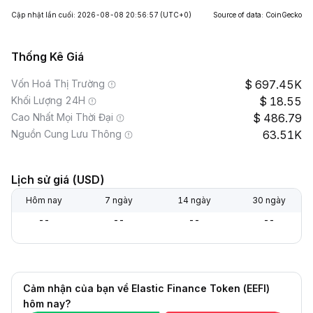
Cập nhật lần cuối: 2026-08-08 20:56:57
(UTC+0)
Source of data: CoinGecko
Thống Kê Giá
Vốn Hoá Thị Trường
697.45K
Khối Lượng 24H
18.55
Cao Nhất Mọi Thời Đại
486.79
Nguồn Cung Lưu Thông
63.51K
Lịch sử giá (USD)
Hôm nay
7 ngày
14 ngày
30 ngày
--
--
--
--
Cảm nhận của bạn về Elastic Finance Token (EEFI)
hôm nay?