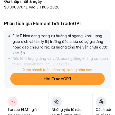
Giá thấp nhất & ngày
$0.00007041 vào 3 Th08 2026
Phân tích giá Element bởi TradeGPT
ELMT hiện đang trong xu hướng đi ngang, khối lượng
giao dịch và tâm lý thị trường đều chưa có sự gia tăng
hoặc đảo chiều rõ rệt, xu hướng tổng thể vẫn chưa được
xác lập
.
Nếu khối lượng tăng và vượt qua ngưỡng kháng cự quan
trọng (khuyến nghị chú ý vùng $X
.
XX, cụ thể theo diễn biến mới nhất), có thể thử mở vị thế
Xem nhanh toàn cảnh thị trường hôm nay
nhỏ và dần tăng thêm trong ngắn hoặc trung hạn; nếu
Hỏi TradeGPT
thủng vùng hỗ trợ chính thì cần phải dừng lỗ và rời khỏi
thị trường một cách nghiêm ngặt
.
Khuyến nghị duy trì quan sát, chỉ hành động khi có tín
hiệu bứt phá, chú trọng kiểm soát vị thế và quản lý rủi ro
.
Tại sao ELMT giảm
Những yếu tố nào
Các trader