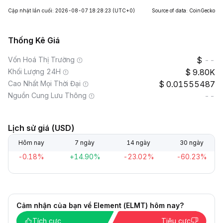
Cập nhật lần cuối: 2026-08-07 18:28:23
(UTC+0)
Source of data: CoinGecko
Thống Kê Giá
Vốn Hoá Thị Trường
--
Khối Lượng 24H
9.80K
Cao Nhất Mọi Thời Đại
0.01555487
Nguồn Cung Lưu Thông
--
Lịch sử giá (USD)
Hôm nay
7 ngày
14 ngày
30 ngày
-0.18%
+14.90%
-23.02%
-60.23%
Cảm nhận của bạn về Element (ELMT) hôm nay?
Tích cực
Tiêu cực