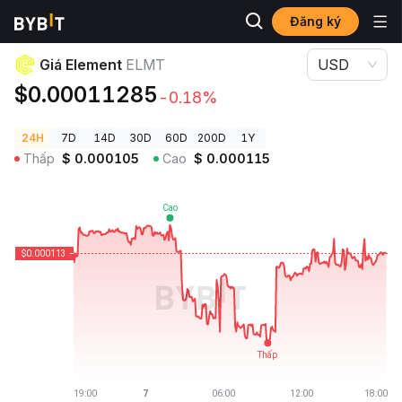
Đăng ký
Giá Tiền Điện Tử
Giá Element ELMT
Giá Element
ELMT
USD
$0.00011285
-0.18%
24H
7D
14D
30D
60D
200D
1Y
Thấp
$
0.000105
Cao
$
0.000115