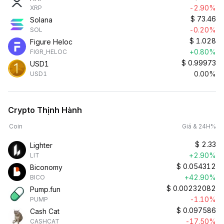
-2.90%
XRP
$
73.46
Solana
-0.20%
SOL
$
1.028
Figure Heloc
+0.80%
FIGR_HELOC
$
0.99973
USD1
0.00%
USD1
Crypto Thịnh Hành
Coin
Giá & 24H%
$
2.33
Lighter
+2.90%
LIT
$
0.054312
Biconomy
+42.90%
BICO
$
0.00232082
Pump.fun
-1.10%
PUMP
$
0.097586
Cash Cat
-17.50%
CASHCAT