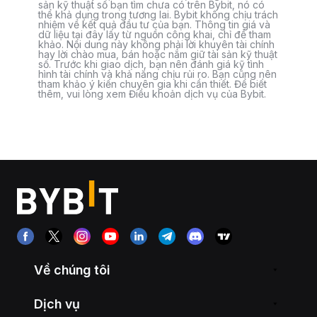
sản kỹ thuật số bạn tìm chưa có trên Bybit, nó có
thể khả dụng trong tương lai. Bybit không chịu trách
nhiệm về kết quả đầu tư của bạn. Thông tin giá và
dữ liệu tại đây lấy từ nguồn công khai, chỉ để tham
khảo. Nội dung này không phải lời khuyên tài chính
hay lời chào mua, bán hoặc nắm giữ tài sản kỹ thuật
số. Trước khi giao dịch, bạn nên đánh giá kỹ tình
hình tài chính và khả năng chịu rủi ro. Bạn cũng nên
tham khảo ý kiến chuyên gia khi cần thiết. Để biết
thêm, vui lòng xem Điều khoản dịch vụ của Bybit.
Về chúng tôi
Dịch vụ