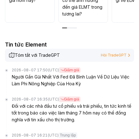
giá hôm nay?
có thể ảnh hưởng
gì về ELMT
đến giá ELMT trong
tương lai?
Tin tức Element
Tóm tắt với TradeGPT
Hỏi TradeGPT
2026-08-07 17:50
(UTC)
Giảm giá
Người Gần Gũi Nhất Với Fed Đã Bình Luận Về Dữ Liệu Việc
Làm Phi Nông Nghiệp Của Hoa Kỳ
2026-08-07 16:35
(UTC)
Giảm giá
Đối với các nhà đầu tư cổ phiếu và trái phiếu, tin tức kinh tế
tốt trong báo cáo việc làm tháng 7 hôm nay có thể đồng
nghĩa với tin xấu cho thị trường.
2026-08-07 16:21
(UTC)
Trung lập