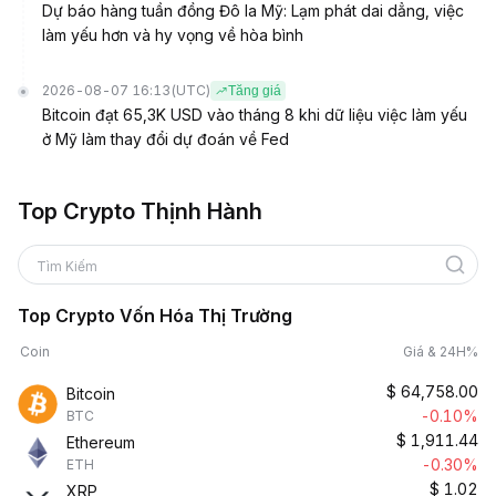
Dự báo hàng tuần đồng Đô la Mỹ: Lạm phát dai dẳng, việc
làm yếu hơn và hy vọng về hòa bình
2026-08-07 16:13
(UTC)
Tăng giá
Bitcoin đạt 65,3K USD vào tháng 8 khi dữ liệu việc làm yếu
ở Mỹ làm thay đổi dự đoán về Fed
Top Crypto Thịnh Hành
Tìm Kiếm
Top Crypto Vốn Hóa Thị Trường
Coin
Giá & 24H%
$
64,758.00
Bitcoin
-0.10%
BTC
$
1,911.44
Ethereum
-0.30%
ETH
$
1.02
XRP