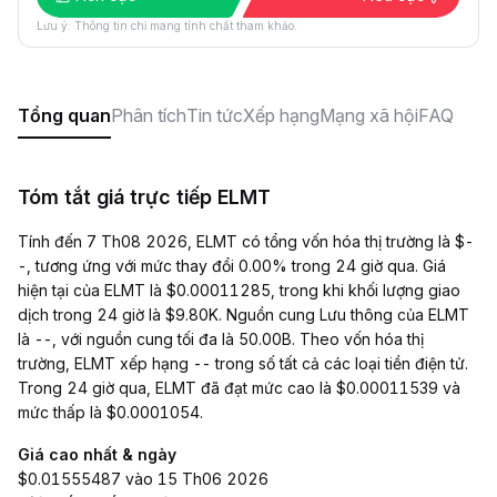
Lưu ý: Thông tin chỉ mang tính chất tham khảo.
Tổng quan
Phân tích
Tin tức
Xếp hạng
Mạng xã hội
FAQ
Tóm tắt giá trực tiếp ELMT
Tính đến 7 Th08 2026, ELMT có tổng vốn hóa thị trường là $-
-, tương ứng với mức thay đổi 0.00% trong 24 giờ qua. Giá
hiện tại của ELMT là $0.00011285, trong khi khối lượng giao
dịch trong 24 giờ là $9.80K. Nguồn cung Lưu thông của ELMT
là --, với nguồn cung tối đa là 50.00B. Theo vốn hóa thị
trường, ELMT xếp hạng -- trong số tất cả các loại tiền điện tử.
Trong 24 giờ qua, ELMT đã đạt mức cao là $0.00011539 và
mức thấp là $0.0001054.
Giá cao nhất & ngày
$0.01555487 vào 15 Th06 2026