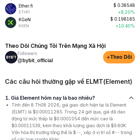
$
0.38548
Ether.fi
+8.20%
ETHFI
$
0.198185
KGeN
+10.40%
KGEN
Theo Dõi Chúng Tôi Trên Mạng Xã Hội
Followers
+
Theo Dõi
@bybit_official
Các câu hỏi thường gặp về ELMT(Element)
1. Giá Element hôm nay là bao nhiêu?
Tính đến 8 Th08 2026, giá giao dịch hiện tại là Element
(ELMT) là $0.00011285. Trong 24 giờ qua, giá đã dao
động từ mức thấp là $0.0001054 đến mức cao là
$0.00011539, kèm theo khối lượng giao dịch là $9.80K.
Vốn hóa thị trường tổng thể là $--, xếp ở vị trí số #-- trong
số các loại crypto khác.